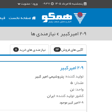
پنجشنبه 15 مرداد 1405
09:37
ورود / عضویت
صفحه نخست
قیم
209 امیرکبیر
نیازمندی ها
آگهی های فروش
نیازمندی های خرید
8
24
209 امیرکبیر
تولید کننده:
پتروشیمی امیر کبیر
مقدار:
5
واحد:
تن
کشور تولید کننده:
ایران
209 امیر کبیر موجود