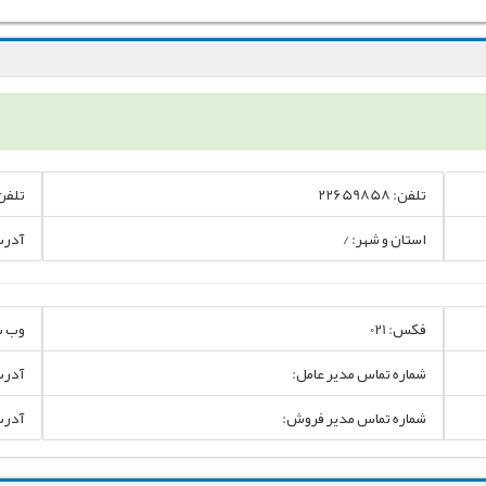
تلفن: 22659858
تلفن
استان و شهر: /
آدر
فکس: 021
وب س
شماره تماس مدیر عامل:
آدرس
شماره تماس مدیر فروش:
آدرس