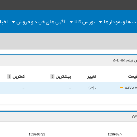
ت ها
و نمودارها
بورس کالا
آگهی های خرید و فروش
اخبا
لم 50B01M
یمت
تغییر
بیشترین
?
کمترین
?
-
-
0 (0%)
5178
1396/08/29
1396/09/7