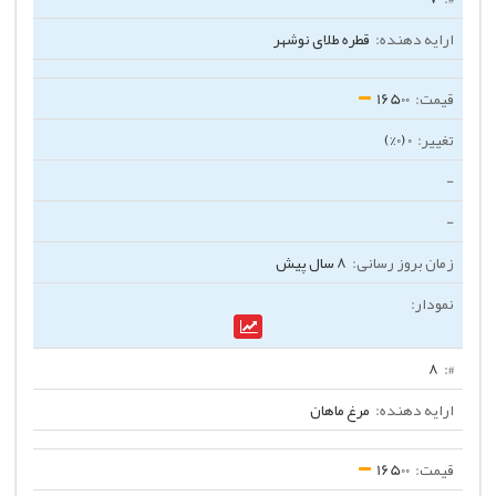
قطره طلای نوشهر
16500
0 (0%)
-
-
8 سال پیش
8
مرغ ماهان
16500