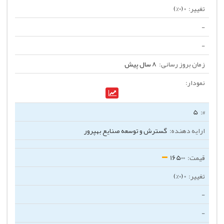
0 (0%)
-
-
8 سال پیش
5
گسترش و توسعه صنایع بهپرور
16500
0 (0%)
-
-