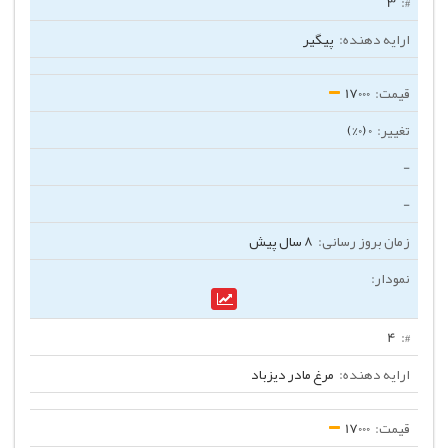
3
پیگیر
17000
0 (0%)
-
-
8 سال پیش
4
مرغ مادر دیزباد
17000