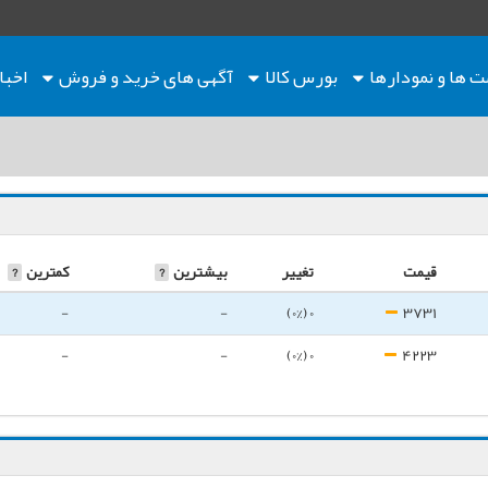
ت ها
و نمودارها
بورس کالا
آگهی های خرید و فروش
اخبا
قیمت
تغییر
بیشترین
?
کمترین
?
-
-
0 (0%)
3731
-
-
0 (0%)
4223