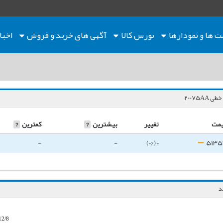
ت ها
و نمودارها
بورس کالا
آگهی های خرید و فروش
اخبا
20075A
مت
تغییر
بیشترین
?
کمترین
?
-
-
0 (0%)
5135
12/8