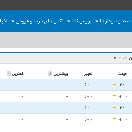
ت ها
و نمودارها
بورس کالا
آگهی های خرید و فروش
اخبا
بادی BL3
قیمت
تغییر
بیشترین
?
کمترین
?
-
-
0 (0%)
104210
-
-
0 (0%)
104210
-
-
0 (0%)
104210
-
-
0 (0%)
104210