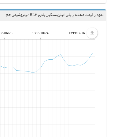
نمودار قیمت ماهانه ی پلی اتیلن سنگین بادی BL3 / پتروشیمی جم
98/06/26
1398/10/24
1399/02/16