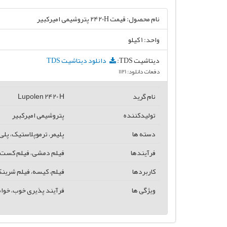
نام محصول:
قیمت 2420H پتروشیمی امیرکبیر
واحد: 1 کیلو
دیتاشیت TDS:
دانلود دیتاشیت TDS
دفعات دانلود: 1121
نام گرید
Lupolen 2420 H
تولیدکننده
پتروشیمی امیرکبیر
دسته ها
پلیمر، ترموپلاستیک، پلی
فرآیندها
فیلم دمشی، فیلم کست
کاربردها
فیلم، کیسه، فیلم شرینک،
ویژگی ها
فرآیند پذیری خوب، خو