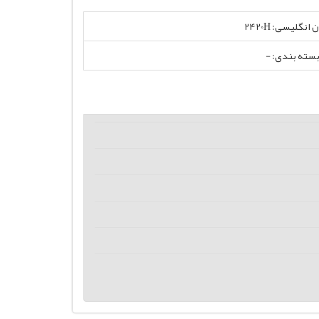
انگلیسی: 2420H
بسته بندی: -