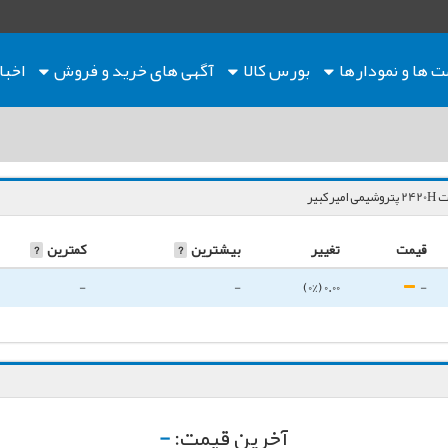
ت ها
و نمودارها
بورس کالا
آگهی های خرید و فروش
اخبا
می امیرکبیر
قیمت
تغییر
بیشترین
?
کمترین
?
-
-
0.00 (0%)
-
آخرین قیمت:
-