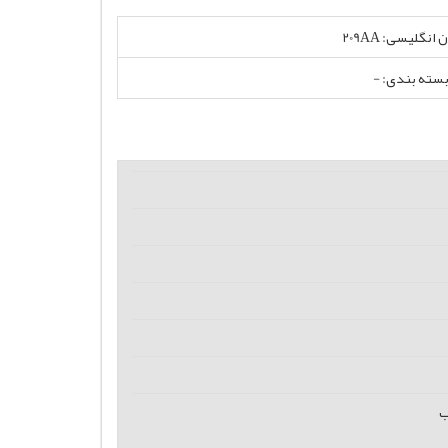
انگلیسی: 209AA
بسته بندی: -
ب