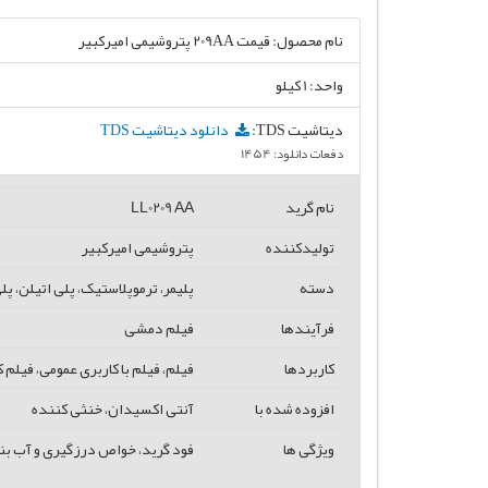
نام محصول:
قیمت 209AA پتروشیمی امیرکبیر
واحد: 1 کیلو
دیتاشیت TDS:
دانلود دیتاشیت TDS
دفعات دانلود: 1454
نام گرید
LL0209 AA
تولیدکننده
پتروشیمی امیرکبیر
دسته
پلیمر، ترموپلاستیک، پلی اتیلن، 
فرآیندها
فیلم دمشی
کاربردها
فیلم، فیلم با کاربری عمومی، فیلم
افزوده شده با
آنتی اکسیدان، خنثی کننده
ویژگی ها
فود گرید، خواص درزگیری و آب ب