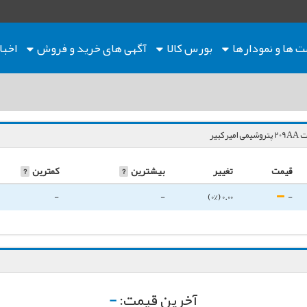
ت ها
و نمودارها
بورس کالا
آگهی های خرید و فروش
اخبا
می امیرکبیر
قیمت
تغییر
بیشترین
?
کمترین
?
-
-
0.00 (0%)
-
آخرین قیمت:
-