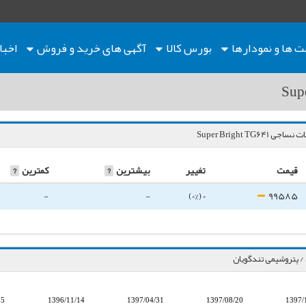
ت ها
و نمودارها
بورس کالا
آگهی های خرید و فروش
اخبا
Super Bright TG641
قیمت
تغییر
بیشترین
?
کمترین
?
-
-
0 (0%)
99585
15
1396/11/14
1397/04/31
1397/08/20
1397/