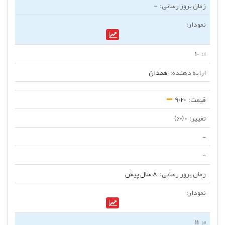
-
10
همدان
9020
0 (0%)
-
-
8 سال پیش
11