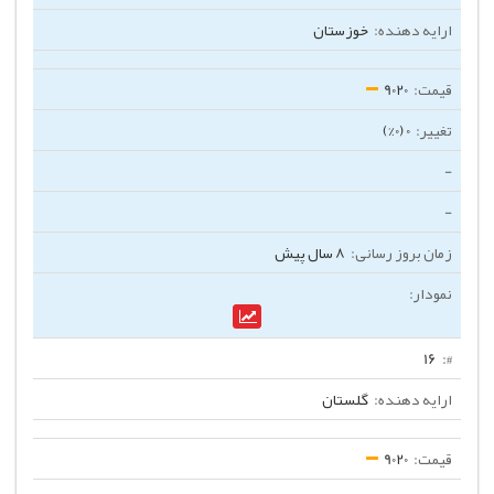
خوزستان
9020
0 (0%)
-
-
8 سال پیش
16
گلستان
9020