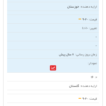
خوزستان
9020
0 (0%)
-
-
8 سال پیش
16
گلستان
9020