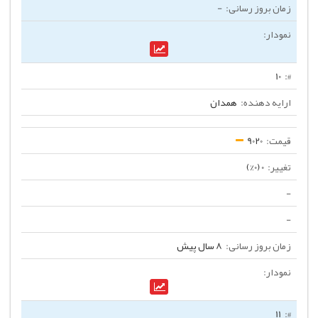
-
10
همدان
9020
0 (0%)
-
-
8 سال پیش
11