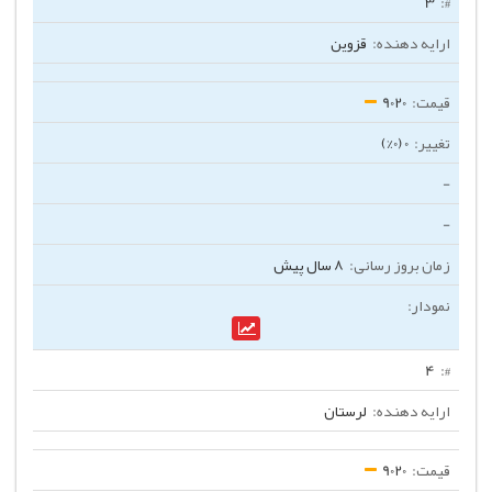
3
قزوین
9020
0 (0%)
-
-
8 سال پیش
4
لرستان
9020