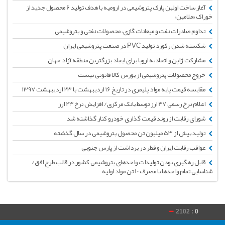
آغاز ساخت اولین پارک پتروشیمی در ارومیه با هدف تولید 6 محصول جدید از
خوراک «ملامین»
تداوم صادرات نفت و میعانات گازی، محصولات نفتی و پتروشیمی
شکسته شدن رکورد تولید PVC در صنعت پتروشیمی ایران
مشارکت ژاپن و اتحادیه اروپا برای ایجاد بزرگترین منطقه آزاد جهان
خروج محصولات پتروشیمی از بورس کالا قانونی نیست
مقایسه قیمت پایه مواد پلیمری در تاریخ ۱۶ اردیبهشت با ۲۳ اردیبهشت ۱۳۹۷
اعلام نرخ رسمی 47 ارز توسط بانک مرکزی/ افزایش نرخ 23 ارز
شورای رقابت از روند قیمت گذاری خودرو کنار گذاشته شد
تولید بیش از ۵۳ میلیون تن محصول پتروشیمی در سال گذشته
عواقب رقابت ایران و قطر در برداشت از پارس جنوبی
قابل رهگیری بودن تولیدات واحدهای پتروشیمی کشور در قالب طرح افق/
شناسایی تمام واحدها با مصرف 10 تن مواد اولیه
2102 :
0