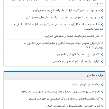
اعتبار شد
تحریم جدید آمریکا به دلیل ارتباط با صنایع پتروشیمی ایران
پیش بینی در خصوص روند افزایشی بازار سرمایه طی ماه‌های آتی
شکایت تولیدکنندگان لوله از پتروشیمی امیرکبیر به دلیل مشکلات کیفی و
نداشتن تائیدیه
خبر کذب وضع مالیات جدید بر سفرهای خارجی
فراخوان عمومی جهت سرمایه گذاری و مشارکت در طرح "متانول به
پروپیلن(MTP)"
کاهش نرخ رسمی 25 ارز از جمله یورو
گزارشی از عملکرد شرکت‌های پتروشیمی
موارد تصادفی
توقف پیش فروش سکه
طرح حسن روحانی برای ایجاد ارز مجازی مسلمانان و دور زدن تحریم‌ها
آغاز عملیات اجرایی سه طرح بزرگ اقتصادی در حوزه پتروشیمی
ایران چهارمین تولیدکننده بزرگ نفت در جهان