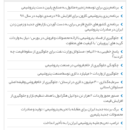
برنامه‌ریزی برای توسعه زنجیره متانول به صنایع پایین دست پتروشیمی
برنامه ریزی پتروشیمی کارون برای افزایش ۲۵ درصدی تولید در سال ۹۸
برنامه ی کشورهای خلیج فارس برای به دست آوردن بازارهای جدید و زمین زدن
ایران در صادرات پتروشیمی
جلوگیری از فساد پتروشیمی با ارائه محصولات و فروش در بورس/ نیاز به واردات
گرید های"پروپیلن" با کیفیت های متفاوت
پاسخ خطیبی به ۱۰ اتهام/ مسئولان وزارت نفت برای جلوگیری از سقوط قیمت چه
کردند؟
چگونگی جلوگیری از خام فروشی در صنعت پتروشیمی
جلوگیری از واردات ۱۰ میلیارد دلاری توسط صنعت پتروشیمی
سرمایه‌گذاری 400 میلیون دلاری در لرستان/ جلوگیری از خام‌فروشی وظیفه اصلی
مسئولان استانی
صدور مجوز واردات 2 هزار تن دو اتیل هگزانول با هدف تنظیم بازار و جلوگیری از
افزایش قیمت
برگ برنده جدید ایران برای مقابله با تحریم پتروشیمی/ تولید و صادرات
محصولات جدید پلیمری
ترامپ، تحریم‌ علیه پتروشیمی ایران را به تأخیر انداخت