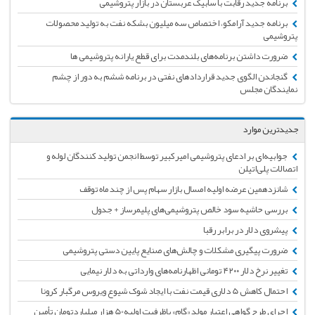
برنامه جدید رقابت با سابیک عربستان در بازار پتروشیمی
برنامه جدید آرامکو،‌ اختصاص سه میلیون بشکه نفت به تولید محصولات
پتروشیمی
ضرورت داشتن برنامه‌های بلندمدت برای قطع یارانه پتروشیمی ها
گنجاندن الگوی جدید قراردادهای نفتی در برنامه ششم به دور از چشم
نمایندگان مجلس
جدیدترین موارد
جوابیه‌ای بر ادعای پتروشیمی امیرکبیر توسط انجمن تولید کنندگان لوله و
اتصالات پلی‌اتیلن
شانزدهمین عرضه اولیه امسال بازار سهام پس از چند ماه توقف
بررسی حاشیه سود خالص پتروشیمی‌های پلیمرساز + جدول
پیشروی دلار در برابر رقبا
ضرورت پیگیری مشکلات و چالش‌های صنایع پایین دستی پتروشیمی
تغییر نرخ دلار ۴۲۰۰ تومانی اظهارنامه‌های وارداتی به دلار نیمایی
احتمال کاهش 5 دلاری قیمت نفت با ایجاد شوک شیوع ویروس مرگبار کرونا
اجرای طرح گواهی اعتبار مولد «گام» باظرفیت اولیه50 هزار میلیاردتومان تأمین