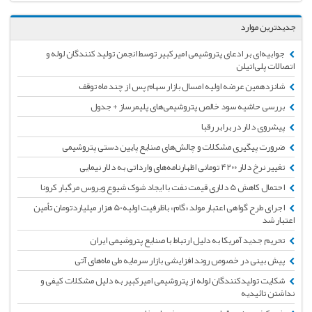
جدیدترین موارد
جوابیه‌ای بر ادعای پتروشیمی امیرکبیر توسط انجمن تولید کنندگان لوله و
اتصالات پلی‌اتیلن
شانزدهمین عرضه اولیه امسال بازار سهام پس از چند ماه توقف
بررسی حاشیه سود خالص پتروشیمی‌های پلیمرساز + جدول
پیشروی دلار در برابر رقبا
ضرورت پیگیری مشکلات و چالش‌های صنایع پایین دستی پتروشیمی
تغییر نرخ دلار ۴۲۰۰ تومانی اظهارنامه‌های وارداتی به دلار نیمایی
احتمال کاهش 5 دلاری قیمت نفت با ایجاد شوک شیوع ویروس مرگبار کرونا
اجرای طرح گواهی اعتبار مولد «گام» باظرفیت اولیه50 هزار میلیاردتومان تأمین
اعتبار شد
تحریم جدید آمریکا به دلیل ارتباط با صنایع پتروشیمی ایران
پیش بینی در خصوص روند افزایشی بازار سرمایه طی ماه‌های آتی
شکایت تولیدکنندگان لوله از پتروشیمی امیرکبیر به دلیل مشکلات کیفی و
نداشتن تائیدیه