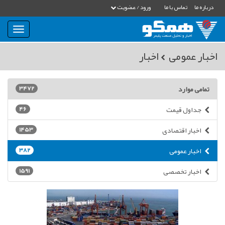
درباره ما
تماس با ما
ورود / عضویت
بار
و
بسته
اخبار عمومی
اخبار
نمودن
فهرست
تمامی موارد
3472
جداول قیمت
46
اخبار اقتصادی
1453
اخبار عمومی
382
اخبار تخصصی
1591