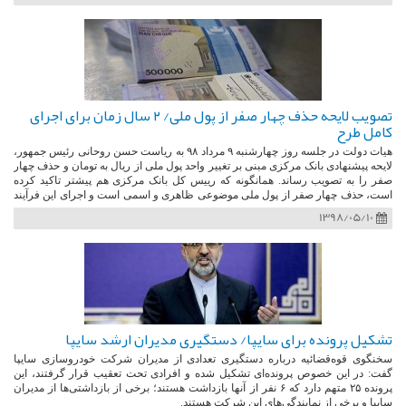
تصویب لایحه حذف چهار صفر از پول ملی/ ۲ سال زمان برای اجرای
کامل طرح
هیات دولت در جلسه روز چهارشنبه ۹ مرداد ۹۸ به ریاست حسن روحانی رئیس جمهور،
لایحه پیشنهادی بانک مرکزی مبنی بر تغییر واحد پول ملی از ریال به تومان و حذف چهار
صفر را به تصویب رساند. همانگونه که رییس کل بانک مرکزی هم پیشتر تاکید کرده
است، حذف چهار صفر از پول ملی موضوعی ظاهری و اسمی است و اجرای این فرآیند
بعد از اینکه در مجلس هم تصویب شود، از نظر قانونی به مقررات، تغییرات، اصلاحات و
1398/05/10
بررسی های زیادی نیاز دارد.
تشکیل پرونده برای سایپا/ دستگیری مدیران ارشد سایپا
سخنگوی قوه‌قضائیه درباره دستگیری تعدادی از مدیران شرکت خودروسازی سایپا
گفت: در این خصوص پرونده‌ای تشکیل شده و افرادی تحت تعقیب قرار گرفتند، این
پرونده ۲۵ متهم دارد که ۶ نفر از آنها بازداشت هستند؛ برخی از بازداشتی‌ها از مدیران
سایپا و برخی از نمایندگی‌های این شرکت هستند.