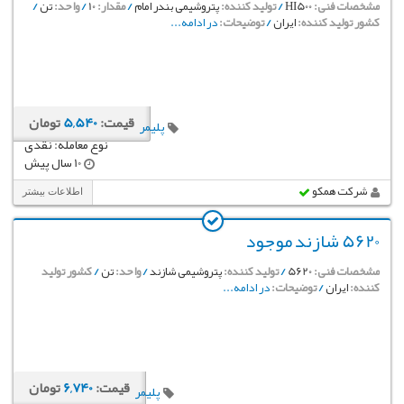
مشخصات فنی:
HI500
/
تولید کننده:
پتروشیمی بندر امام
/
مقدار:
10
/
واحد:
تن
/
کشور تولید کننده:
ایران
/
توضیحات:
در ادامه...
قیمت:
5,540
تومان
پلیمر
نوع معامله: نقدی
10 سال پیش
شرکت همکو
اطلاعات بیشتر
5620 شازند موجود
مشخصات فنی:
5620
/
تولید کننده:
پتروشیمی شازند
/
واحد:
تن
/
کشور تولید
کننده:
ایران
/
توضیحات:
در ادامه...
قیمت:
6,740
تومان
پلیمر