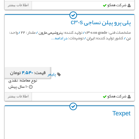
شرکت همکو
اطلاعات بیشتر
پلی پرو پیلن نساجی c30s
مشخصات فنی:
c30s on grade
/
تولید کننده:
پتروشیمی مارون
/
مقدار:
22
/
واحد:
تن
/
کشور تولید کننده:
ایران
/
توضیحات:
در ادامه...
قیمت:
4,540
تومان
پلیمر
نوع معامله: نقدی
10 سال پیش
شرکت همکو
اطلاعات بیشتر
Texpet