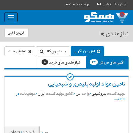
درباره ما
تماس با ما
ورود / عضویت
بار
و
بسته
نیازمندی ها
افزودن آگهی
نمودن
فهرست
افزودن آگهی
جستجوی کالا
نمایش همه
آگهی های فروش
نیازمندی های خرید
8
24
تامین مواد اولیه پلیمری و شیمیایی
تولید کننده:
پتروشیمی
/
واحد:
تن
/
کشور تولید کننده:
ایران
/
توضیحات:
در
ادامه...
قیمت:
0
تومان