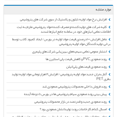
موارد مشابه
افزایش نرخ مواد اولیه نایلون و پلاستیک از سوی شرکت های پتروشیمی
کلیه شرکت های تولیدکننده و مصرف کننده مواد پتروشیمی ملزم به ثبت
اطلاعات تمامی انبارهای خود در سامانه جامع انبارها شدند
عامل افزایش ۱۰۰درصدی قیمت مواد اولیه در بورس/ ایجاد کمبود کاذب توسط
برخی تولیدکنندگان مواد اولیه پتروشیمی
انتشار عمومی تمامی سهمیه‌های بهین‌یابی شرکت‌های پلیمری
روند صعودی PVC و کاهش قیمت پلی استایرن ها
روند صعودی قیمت‌های پلی‌اتیلن
آغاز بحران جدید مواد اولیه پتروشیمی‌/‌ افزایش‌۱۲‌هزارتومانی مواد اولیه تولید
بطری PET
روند فروش داخلی محصولات پتروشیمی صعودی شد
پیش بینی روند صعودی سهام پتروشیمی ها در بورس تا دو ماه آینده
روند صعودی جدید و قدرتمند در بازار محصولات پتروشیمی
امسال کدام کارخانجات روند تولیداتشان صعودی بود؟
تمامی معاملات تالار پتروشیمی به غیر از «استایرن بوتادین رابر روشن ۱۵۰۲» به