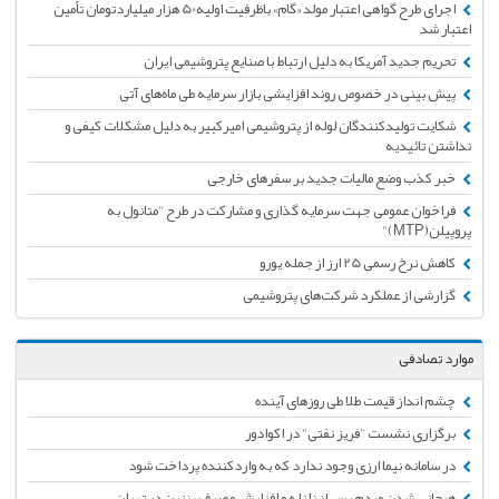
اجرای طرح گواهی اعتبار مولد «گام» باظرفیت اولیه50 هزار میلیاردتومان تأمین
اعتبار شد
تحریم جدید آمریکا به دلیل ارتباط با صنایع پتروشیمی ایران
پیش بینی در خصوص روند افزایشی بازار سرمایه طی ماه‌های آتی
شکایت تولیدکنندگان لوله از پتروشیمی امیرکبیر به دلیل مشکلات کیفی و
نداشتن تائیدیه
خبر کذب وضع مالیات جدید بر سفرهای خارجی
فراخوان عمومی جهت سرمایه گذاری و مشارکت در طرح "متانول به
پروپیلن(MTP)"
کاهش نرخ رسمی 25 ارز از جمله یورو
گزارشی از عملکرد شرکت‌های پتروشیمی
موارد تصادفی
چشم انداز قیمت طلا طی روزهای آینده
برگزاری نشست "فریز نفتی" در اکوادور
در سامانه نیما ارزی وجود ندارد که به واردکننده پرداخت شود
هیجانی شدن مردم پس از زلزله و افزایش مصرف بنزین در تهران