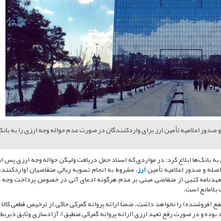
دور اعلامیه تأمین ارز برای واردکنندگان در صورت عدم حواله وجه ارزی را به بانک
به بانک‌ها ابلاغ کرد: در مواردی که اسناد حمل دریافت ولیکن حواله وجه ارزی پس از
صله و صدور اعلامیه تأمین
ارز
، مشروط به انجام تسویه ریالی متقاضیان (واردکننده)
تعهدنامه کتبی از متقاضی مبنی بر عدم هرگونه ادعای آتی در خصوص پرداخت وجه خ
 بلامانع است.
ع (فروشنده) را نخواهد داشت. ضمناً ارائه پروانه گمرکی حاکی از ترخیص قطعی کالا ب
 بوده و در صورت رفع تعهد ارزی (ارائه پروانه گمرکی منطبق)، آزادسازی وثایق ذیربط ب