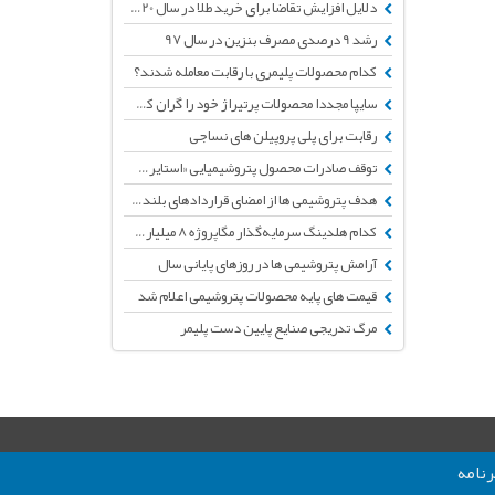
دلایل افزایش تقاضا برای خرید طلا در سال 2020
رشد 9 درصدی مصرف بنزین در سال 97
کدام محصولات پلیمری با رقابت معامله شدند؟
سایپا مجددا محصولات پرتیراژ خود را گران کرد +جدول قیمت های جدید
رقابت برای پلی پروپیلن های نساجی
توقف صادرات محصول پتروشیمیایی «استایرن مونومر» تا اطلاع ثانوی
هدف پتروشیمی ها از امضای قراردادهای بلندمدت در بورس کالا
کدام هلدینگ سرمایه‌گذار مگاپروژه 8 میلیارد دلاری پتروشیمی خواهد بود؟
آرامش پتروشیمی ها در روزهای پایانی سال
قیمت های پایه محصولات پتروشیمی اعلام شد
مرگ تدریجی صنایع پایین دست پلیمر
نامه