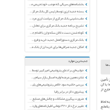
بخشنامه‌های سریالی که موجب خودتحریمی می شود
بسته جدید ارزی توسط رئیس کل بانک مرکزی تشریح شد
عقب‌نشینی بانک مرکزی از سیاست ارزی مرداد با صدور ابلاغیه ای جدید
تشریح برنامه‌ جدید بانک مرکزی برای تعادل در بازار ارز
کوتاه شدن دست دلالان سکه و ارز با اقدام جدید بانک مرکزی
بانک مرکزی دستورالعمل جدید خرید و فروش ارز برای صرافی‌ها را اعلام کرد
امکان جدید صرافی‌ها برای خرید ارز از بانک مرکزی و صدور حواله برای واردکنندگان
جدیدترین موارد
‌ها
جوابیه‌ای بر ادعای پتروشیمی امیرکبیر توسط انجمن تولید کنندگان لوله و اتصالات پلی‌اتیلن
شانزدهمین عرضه اولیه امسال بازار سهام پس از چند ماه توقف
 تأمین
 با آن
بررسی حاشیه سود خالص پتروشیمی‌های پلیمرساز + جدول
ارج از
پیشروی دلار در برابر رقبا
ضرورت پیگیری مشکلات و چالش‌های صنایع پایین دستی پتروشیمی
ه لحاظ
تغییر نرخ دلار ۴۲۰۰ تومانی اظهارنامه‌های وارداتی به دلار نیمایی
لامانع