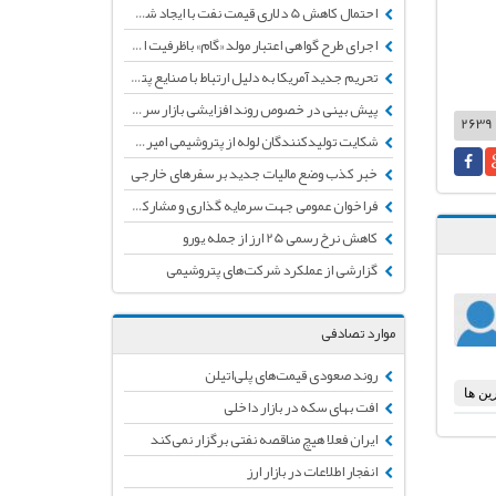
احتمال کاهش 5 دلاری قیمت نفت با ایجاد شوک شیوع ویروس مرگبار کرونا
اجرای طرح گواهی اعتبار مولد «گام» باظرفیت اولیه50 هزار میلیاردتومان تأمین اعتبار شد
تحریم جدید آمریکا به دلیل ارتباط با صنایع پتروشیمی ایران
پیش بینی در خصوص روند افزایشی بازار سرمایه طی ماه‌های آتی
شکایت تولیدکنندگان لوله از پتروشیمی امیرکبیر به دلیل مشکلات کیفی و نداشتن تائیدیه
خبر کذب وضع مالیات جدید بر سفرهای خارجی
فراخوان عمومی جهت سرمایه گذاری و مشارکت در طرح "متانول به پروپیلن(MTP)"
کاهش نرخ رسمی 25 ارز از جمله یورو
گزارشی از عملکرد شرکت‌های پتروشیمی
موارد تصادفی
روند صعودی قیمت‌های پلی‌اتیلن
افت بهای سکه در بازار داخلی
ایران فعلا هیچ مناقصه نفتی برگزار نمی‌کند
انفجار اطلاعات در بازار ارز