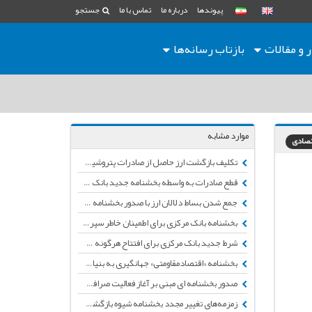
پیوندها
درباره ما
تماس با ما
جستجو
ر و مقالات
بازتاب رسانه‌ها
موارد مشابه
تصادی
تکلیف بازگشت ارز حاصل از صادرات پتروشیمی‌ها در بخشنامه‌ی جدید بانک مرکزی
قطع صادرات به واسطه بخشنامه جدید بانک مرکزی/صدای اعتراض تجار بلند شد
جمع شدن بساط دلالان ارز با صدور بخشنامه جدید بانک مرکزی
بخشنامه بانک مرکزی برای اطمینان خاطر سپرده‌گذاران ارزی
شرط جدید بانک مرکزی برای افتتاح هرگونه حساب در بانک‌ها و موسسات اعتباری
بخشنامه «اقتصادمقاومتی» جهانگیری به بنیادها و قرارگاه‌ها
صدور بخشنامه ای مبنی بر آغاز فعالیت صرافی ها در کنار سامانه نیما
زمزمه‌های تغییر مجدد بخشنامه شیوه بازگشت ارز حاصل از صادرات