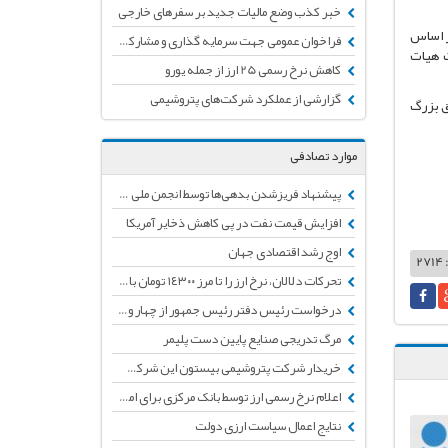
خبر کذب وضع مالیات جدید بر سفرهای خارجی
ر اساس
فراخوان عمومی جهت سرمایه گذاری و مشارکت در طرح "متانول به پروپیلن(MTP)"
ر جلسات هیات
کاهش نرخ رسمی 25 ارز از جمله یورو
گزارشی از عملکرد شرکت‌های پتروشیمی
ق بزرگ
موارد تصادفی
پیشنهاد فریزشدن بدهی‌ها توسط انجمن ملی صنایع پلاستیک و پلیمر
افزایش قیمت نفت در پی کاهش ذخایر آمریکا
اوج رشد اقتصادی جهان
2
تحرکات دلالان، نرخ ارز را تا مرز ١٤٣٠٠ تومان بالا برد
درخواست رئیس دفتر رئیس جمهور از چهار وزیر، برای ارائه توضیحات در خصوص یک میلیارد یورو ارز دولتی گم شده
مرگ تدریجی صنایع پایین دست پلیمر
خریدار شرکت پتروشیمی بیستون این شرکت را پای طلبش طاق می‌زند!؟
اعلام نرخ رسمی ارز توسط بانک مرکزی برای امروز 10 مهر 98
نتایج اعمال سیاست ارزی دولت