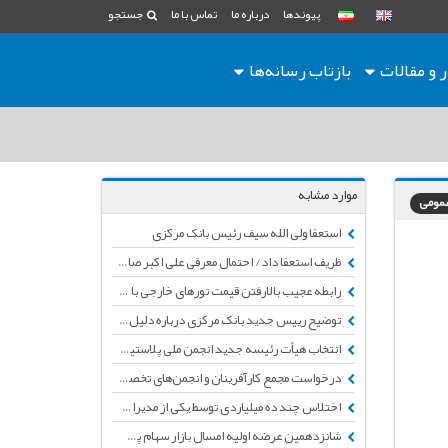
پیوندها
درباره ما
تماس با ما
جستجو
ر و مقالات
بازتاب رسانه‌ها
موارد مشابه
عمومی
استعفا ولی الله سیف رئیس بانک مرکزی
ظریف استعفا داد/ احتمال معرفی علی اکبر صالحی به عنوان وزیر امور خارجه
رابطه عجیب بالارفتن قیمت تورهای خارجی با افزایش تقاضا برای این سفرها
توضیح رییس جدید بانک مرکزی درباره دلیل سکوت خود
انتخاب هیأت رئیسه جدید انجمن ملی پلاستیک و پلیمر و برگزاری اولین جلسه
درخواست مجمع کارآفرینان و انجمن‌های تخصصی کشور برای توقف تصویب کتب «لایحه تجارت»
اختلاس چند ده میلیاردی توسط یکی از مدیران نفتی
شانزدهمین عرضه اولیه امسال بازار سهام پس از چند ماه توقف