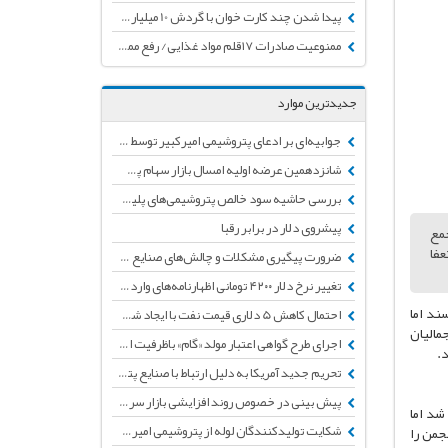
پیدا شدن چند کارت خوان با گردش 10 میلیاردی، طلا و دلار در دفتر وزیر نفت
ممنوعیت صادرات ۱۷قلم مواد غذایی/ رفع ممنوعیت صادرات کیسه پلی پروپلین
جدیدترین موارد
جوابیه‌ای بر ادعای پتروشیمی امیرکبیر توسط انجمن تولید کنندگان لوله و اتصالات پلی‌اتیلن
شانزدهمین عرضه اولیه امسال بازار سهام پس از چند ماه توقف
بررسی حاشیه سود خالص پتروشیمی‌های پلیمرساز + جدول
پیشروی دلار در برابر رقبا
جمع
س (P.E.S) از انجمن استعفا
ضرورت پیگیری مشکلات و چالش‌های صنایع پایین دستی پتروشیمی
تغییر نرخ دلار ۴۲۰۰ تومانی اظهارنامه‌های وارداتی به دلار نیمایی
ند اما
احتمال کاهش 5 دلاری قیمت نفت با ایجاد شوک شیوع ویروس مرگبار کرونا
مالیان
اجرای طرح گواهی اعتبار مولد «گام» باظرفیت اولیه50 هزار میلیاردتومان تأمین اعتبار شد
.
تحریم جدید آمریکا به دلیل ارتباط با صنایع پتروشیمی ایران
پیش بینی در خصوص روند افزایشی بازار سرمایه طی ماه‌های آتی
 شد اما
شکایت تولیدکنندگان لوله از پتروشیمی امیرکبیر به دلیل مشکلات کیفی و نداشتن تائیدیه
جمن را