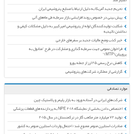
تحریم جدید آمریکا به دلیل ارتباط با صنایع پتروشیمی ایران
پیش بینی در خصوص روند افزایشی بازار سرمایه طی ماه‌های آتی
شکایت تولیدکنندگان لوله از پتروشیمی امیرکبیر به دلیل مشکلات کیفی و
نداشتن تائیدیه
خبر کذب وضع مالیات جدید بر سفرهای خارجی
فراخوان عمومی جهت سرمایه گذاری و مشارکت در طرح "متانول به
پروپیلن(MTP)"
کاهش نرخ رسمی 25 ارز از جمله یورو
گزارشی از عملکرد شرکت‌های پتروشیمی
موارد تصادفی
شرکت‌های ایرانی در آستانه‌ ورود به بازار پلیمر و پلاستیک چین
اختصاص دادن بخشی از نمایشگاه NPE 2018 به پردازنده های قطعات پزشکی
تولید 72 میلیارد متر مکعب گاز در ترکمنستان در سال 2015
صادرات استایرن منومر ممنوع شد/ احتمال واردات استایرن منومر به کشور