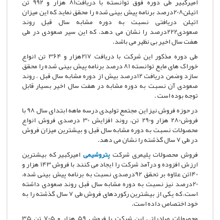
امیرکبیر طی دوره فوق توانسته با دریافت81 هزار و 992 تن
اتیلن208درصد برنامه پیش بینی شده را محقق نماید که این میزان
اتیلن دریافتی نسبت به دوره مشابه سال قبل روند
صعودی222درصد را نشان می دهد، که این سیر صعودی در طی
هفت سال اخیر بی نظیر می باشد.
طی دوره مذکور این شرکت با دریافت 217هزار و 364 تن انواع
خوراک های مایع توانسته 81 درصد برنامه پیش بینی شده را محقق
سازد وضمن دریافت 12درصد بیش از دوره مشابه سال قبل ، روند
صعودی آن نسبت به دوره مشابه در هفت سال اخیر بسیار قابل
توجه بوده است .
در حوزه فروش نیز این مجتمع تولیدی درسه ماهه ابتدای سال 98 با
فروش280 هزار و290 تن، روند افزایش 30 درصدی فروش انواع
محصولات نسبت به دوره مشابه سال قبل و بیشترین میزان فروش
در طی 7 سال گذشته را نشان می دهد.
فروش محصولات پلیمری شرکت
پتروشیمی
امیرکبیر که بیشترین
ارزش افزوده و درآمد شرکت را ایجاد می کنند با فروش 143 هزار و
140تن علاوه بر تحقق 92درصدی نسبت به برنامه پیش بینی شده،
20درصد نیز نسبت به دوره مشابه سال قبل روند صعودی داشته
است، که یکی از بیشترین رکوردهای فروش طی 7 سال گذشته را به
خود اختصاص داده است.
محصولات صادراتی این شرکت با فروش 59 هزار و 705 تن 35