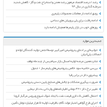
رشد 1 درصد اقتصاد مرهون رشد معدن و استخراج نفت و گاز/ کاهش شدید
سرمایه گذاری در سال 94
رونق ادامه دار معاملات محصولات پلیمری
ادامه رقابت برای پلی پروپیلن های نساجی
روزهای خوب در بازار پلیمرها همچنان ادامه دارد
جدیدترین موارد
جوابیه‌ای بر ادعای پتروشیمی امیرکبیر توسط انجمن تولید کنندگان لوله و
اتصالات پلی‌اتیلن
شانزدهمین عرضه اولیه امسال بازار سهام پس از چند ماه توقف
بررسی حاشیه سود خالص پتروشیمی‌های پلیمرساز + جدول
پیشروی دلار در برابر رقبا
ضرورت پیگیری مشکلات و چالش‌های صنایع پایین دستی پتروشیمی
تغییر نرخ دلار ۴۲۰۰ تومانی اظهارنامه‌های وارداتی به دلار نیمایی
احتمال کاهش 5 دلاری قیمت نفت با ایجاد شوک شیوع ویروس مرگبار کرونا
اجرای طرح گواهی اعتبار مولد «گام» باظرفیت اولیه50 هزار میلیاردتومان تأمین
اعتبار شد