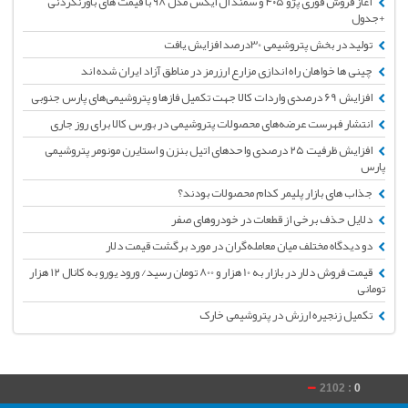
آغاز فروش فوری پژو ۴۰۵ و سمند ال ایکس مدل ۹۸ با قیمت های باورنکردنی
+جدول
تولید در بخش پتروشیمی 30درصد افزایش یافت
چینی ها خواهان راه اندازی مزارع ارزرمز در مناطق آزاد ایران شده اند
افزایش 69 درصدی واردات کالا جهت تکمیل فازها و پتروشیمی‌های پارس جنوبی
انتشار فهرست عرضه‌های محصولات پتروشیمی در بورس کالا برای روز جاری
افزایش ظرفیت ‏‏۲۵ درصدی واحدهای اتیل بنزن و استایرن مونومر پتروشیمی
پارس
جذاب های بازار پلیمر کدام محصولات بودند؟
دلایل حذف برخی از قطعات در خودروهای صفر
دو دیدگاه مختلف میان معامله‌گران در مورد برگشت قیمت دلار
قیمت فروش دلار در بازار به 10 هزار و 800 تومان رسید/ ورود یورو به کانال ۱۲ هزار
تومانی
تکمیل زنجیره ارزش در پتروشیمی خارک
2102 :
0