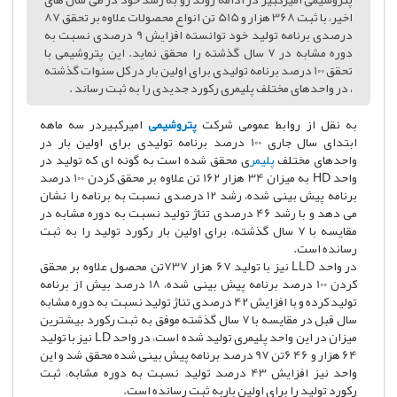
اخیر، با ثبت 368 هزار و 515 تن انواع محصولات علاوه بر تحقق 87
درصدی برنامه تولید خود توانسته افزایش 9 درصدی نسبت به
دوره مشابه در 7 سال گذشته را محقق نماید. این پتروشیمی با
تحقق 100 درصد برنامه تولیدی برای اولین بار در کل سنوات گذشته
، در واحدهای مختلف پلیمری رکورد جدیدی را به ثبت رساند .
به نقل از روابط عمومی شرکت
پتروشیمی
امیرکبیردر سه ماهه
ابتدای سال جاری 100 درصد برنامه تولیدی برای اولین بار در
واحدهای مختلف
پلیمر
ی محقق شده است به گونه ای که تولید در
واحد HD به میزان 34 هزار 162 تن علاوه بر محقق کردن 100 درصد
برنامه پیش بینی شده، رشد 12 درصدی نسبت به برنامه را نشان
می دهد و با رشد 46 درصدی تناژ تولید نسبت به دوره مشابه در
مقایسه با 7 سال گذشته، برای اولین بار رکورد تولید را به ثبت
رسانده است.
در واحد LLD نیز با تولید 67 هزار 737تن محصول علاوه بر محقق
کردن 100 درصد برنامه پیش بینی شده، 18 درصد بیش از برنامه
تولید کرده و با افزایش 42 درصدی تناژ تولید نسبت به دوره مشابه
سال قبل در مقایسه با 7 سال گذشته موفق به ثبت رکورد بیشترین
میزان در این واحد پلیمری تولید شده است، در واحد LD نیز با تولید
64 هزار و 46 6تن 97 درصد برنامه پیش بینی شده محقق شد و این
واحد نیز افزایش 43 درصد تولید نسبت به دوره مشابه، ثبت
رکورد تولید را برای اولین باربه ثبت رسانده است.