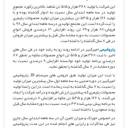
این شرکت با تولید 368 هزار و 515 تن شاهد بالاترین رکورد مجموع
تولید در سه ماهه ابتدای سال نسبت به ادوار گذشته بوده و با
تولید 166 هزار و 545 تن بیشترین میزان تولید محصولات پلیمری
را ثبت کرده است، این مجتمع تولیدی درسه ماهه ابتدای سال 98 با
فروش280 هزار و290 تن، روند افزایش 30 درصدی فروش انواع
محصولات نسبت به دوره مشابه سال قبل و بیشترین میزان فروش
در طی 7 سال گذشته را داشته است.
پتروشیمی
امیرکبیر در ادامه روند رو به رشد خود در طی سال های
اخیر، با ثبت 368 هزار و 515 تن انواع محصولات علاوه بر تحقق 87
درصدی برنامه تولید خود توانسته افزایش 9 درصدی نسبت به
دوره مشابه در 7 سال گذشته را محقق نماید.
با ثبت این میزان تولید طبق خروجی های سیستم BI، پتروشیمی
امیرکبیر در دوره منتهی به سه ماهه اول سال بیشترین میزان تولید
را نسبت به 7 سال گذشته به ثبت رسانده است، در این راستا تولید
محصولات پلیمری که بیشترین ارزش افزوده و درآمد شرکت را ایجاد
می کنند، با 166 هزار و 545 تن علاوه بر افزایش 8 درصدی نسبت
به برنامه پیش بینی شده 43 درصد نسبت به دوره مشابه سال قبل
روند صعودی را داشته است.
در خصوص خوراک و میزان تامین آن در سه ماهه ابتدای سال جاری
نیز طی مذاکرات و رایزنی های انجام شده در این مدت پتروشیمی