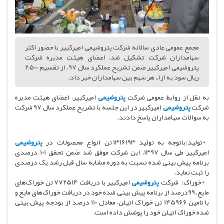
مجمع عمومی عادی سالانه شرکت پتروشیمی امیرکبیر با حضور اکثر
سهامداران شرکت تشکیل شد، اعضای هیئت مدیره شرکت
پتروشیمی امیرکبیر ضمن تشریح عملکرد سال 97، از تقسیم 2,500
ریال سود به ازاء هر سهم بین سهامداران خبر داد.
به نقل از روابط عمومی شرکت
پتروشیمی
امیرکبیر، اعضای هیئت مدیره
شرکت
پتروشیمی
امیرکبیر در این جلسه با تشریح عملکرد سال 97 شرکت
به سوالات سهامداران پاسخ دادند.
*تولید:باتوجه به تولید 1316193 تن انواع محصولات در
پتروشیمی
امیرکبیر طی سال 1397، این شرکت موفق شد ضمن تحقق 101 درصدی
برنامه پیش بینی شده نسبت به دوره مشابه سال قبل رشد یک درصدی
را ثبت نماید.
*خوراک: شرکت
پتروشیمی
امیرکبیر با دریافت 772514 تن خوراک‌های
مایع، 99درصد از برنامه پیش بینی شده خود در دریافت خوراک‌های مایع و
با تامین 145966 تن خوراک اتیلن، معادل 110 درصد از بودجه پیش بینی
شده خوراک اتیلن خود را پوشش داده است.