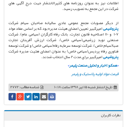
اطلاعات نیز به عنوان روزنامه های کثیرالانتشار جهت درج آگهی های
شرکت در این مجمع به تصویب رسید.
از دیگر مصوبات مجمع عمومی عادی سالیانه صاحبان سهام شرکت
پتروشیمی
امیرکبیر تعیین اعضای هیئت مدیره بود که بر اساس مفاد مواد
107 و 110 اصلاحیه قانون تجارت، بانک رفاه کارگران (سهامی عام)، شرکت
صنعتی نوید زرشیمی(سهامی خاص)، شرکت ارزش آفرینان تجارت
صبا(سهام خاص)، شرکت توسعه سرمایه رفاه(سهامی خاص) و شرکت توسعه
فناوری رفاه پردیس(سهامی خاص) به عنوان اعضای هئیت مدیره شرکت
پتروشیمی
امیرکبیر برای مدت 2 سال انتخاب شدند.
<
همکو: اخبار و تحلیل صنعت پلیمر
>
قیمت مواد اولیه پلاستیک و پلیمر
تاریخ انتشار
شنبه 15 تیر 1398 ساعت 10:18
شناسه مطالب: 2772
نظرات کاربران