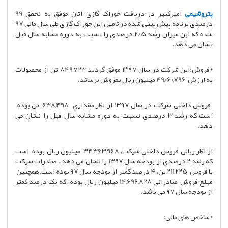
پتروشیمی
امیرکبیر در دریافت خوراک گازی اتان موفق به تحقق 99
درصدی برنامه پیش بینی شده در تامین این خوراک گازی طی سال مالی 97
شده که این میزان رشد 2/5 درصدی را نسبت به دوره مشابه سال قبل
نشان می دهد.
*فروش:این شركت در سال ۱۳۹۷ موفق گرديد 849,723 تن از محصولات
به ارزش 49,060,796 ميليون ريال بفروش برساند.
فروش داخلي شركت در سال ۱۳۹۷ از نظر مقداري 638,498 تن بوده
است كه رشد 3 درصدی نسبت به دوره مشابه سال قبل را نشان می
دهد.
از نظر ریالی فروش داخلي شركت، 34,363,968 ميليون ريال بوده است
كه رشد 2 درصدي از بودجه سال 1397 را نشان مي دهد . صادرات شركت
با فروش 211,225 تن، ۴ درصد کمتر از بودجه سال ۹۷ بوده است‌.همچنین
مبلغ فروش صادراتی 14,696,828 ميليون ريال بوده ، که یک درصد کمتر
از بودجه سال ۹۷ می باشد.
*شاخص های مالی: