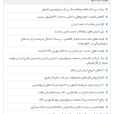
پشت پرده ادغام دو هلدینگ بزرگ پتروشیمی کشور
کاهش قیمت خودروهای داخلی به مدار ۲۲میلیون رسید
افزایش صادرات نفت ایران
پلی اتیلن های ترفتالات صدرنشین شدند
قیمت‌های نفت تحت فشار کاهشی/ ریسک اختلال عرضه بر اثر مسائل
ژئوپلیتیکی در خاورمیانه
قیمت های جدید، خریداران را به تالار بورس کالا کشاند
یک حرکت بالنده در صنعت پتروشیمی: اجرایی کردن نخستین طرح ایرانی تولید
پلیمر از گاز طبیعی
احتمال خروج ایران از برجام
آغاز فروش اقساطی محصولات شرکت سایپا از امروز
۲۰ درصد بازار سرمایه کشور در اختیار شرکت‌های پتروشیمی
صادرات نفت ایران در ماه مارس 50 درصد افزایش یافت
رفع ۲دغدغه بزرگ صنعت پتروشیمی توسط بورس کالا
کوتاه شدن دست دلالان سکه و ارز با اقدام جدید بانک مرکزی