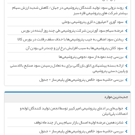
روند نزولی سود تولید کنندگان پتروشیمی در جهان/ کاهش شدید ارزش سهام
بیشتر شرکت های پتروشیمی قاره سبز
سود آوری 2 میلیون دلاری پتروشیمی بوعلی
عرضه سهام سود آورترین شرکت پتروشیمی طی چند روز آینده در بورس
ریختن سود اضافی به جیب پتروشیمی‌ها با حذف سقف رقابت در بورس کالا
سود کلان پتروشیمی‌ها به سبب افزایش نرخ ارز و چندنرخی بودن آن
بررسی چند نمونه از سود نجومی پتروشیمی‌ها
ارائه بسته پیشنهادی اتاق بازرگانی برای به تعادل رسیدن سود صنایع بالادستی
و پایین دستی پتروشیمی
بررسی حاشیه سود خالص پتروشیمی‌های پلیمرساز + جدول
جدیدترین موارد
جوابیه‌ای بر ادعای پتروشیمی امیرکبیر توسط انجمن تولید کنندگان لوله و
اتصالات پلی‌اتیلن
شانزدهمین عرضه اولیه امسال بازار سهام پس از چند ماه توقف
بررسی حاشیه سود خالص پتروشیمی‌های پلیمرساز + جدول