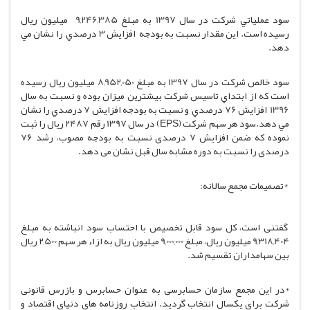
سود عملياتي شركت در سال 1397 به مبلغ 9,246,385 ميليون ريال
رسيده است. اين مقدار نسبت به بودجه افزايش 3 درصدي را نشان مي
دهد.
سود خالص شركت در سال 1397 به مبلغ 8,952,050 ميليون ريال رسيده
است كه از ابتداي تاسیس شركت بيشترين ميزان بوده و نسبت به سال
1396 افزايش 76 درصدي و نسبت به بودجه افزايش 7 درصدي را نشان
مي دهد.سود هر سهم شرکت (EPS) در سال 1397 رقم 2487 ریال را ثبت
نموده که ضمن افزایش 7 درصدی نسبت به بودجه مصوب، رشد 76
درصدی را نسبت به دوره مشابه سال قبل نشان می دهد.
*تصمیمات مجمع سالانه:
گفتنی است، کل سود قابل تخصیص با احتساب سود انباشته به مبلغ
9,318,404 میلیون ریال، مبلغ 9,000,000 میلیون ریال به ازاء هر سهم 2,500 ریال
بین سهامداران تقسیم شد.
*در این مجمع سازمان حسابرسی به عنوان حسابرس و بازرس قانونی
شرکت برای یکسال انتخاب گردید. انتخاب روزنامه های دنیای اقتصاد و