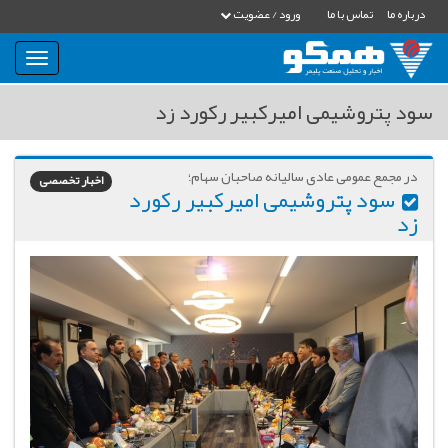
درباره ما
تماس با ما
ورود / عضویت
بار
و
بسته
سود پتروشیمی‌ امیرکبیر رکورد زد
نمودن
فهرست
در مجمع عمومی عادی سالیانه صاحبان سهام؛
اخبار تخصصی
سود پتروشیمی‌ امیرکبیر رکورد
زد