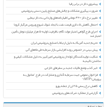
پیشروی دلار در برابر رقبا
ضرورت پیگیری مشکلات و چالش‌های صنایع پایین دستی پتروشیمی
تغییر نرخ دلار ۴۲۰۰ تومانی اظهارنامه‌های وارداتی به دلار نیمایی
احتمال کاهش 5 دلاری قیمت نفت با ایجاد شوک شیوع ویروس مرگبار کرونا
اجرای طرح گواهی اعتبار مولد «گام» باظرفیت اولیه50 هزار میلیاردتومان تأمین
اعتبار شد
تحریم جدید آمریکا به دلیل ارتباط با صنایع پتروشیمی ایران
پیش بینی در خصوص روند افزایشی بازار سرمایه طی ماه‌های آتی
شکایت تولیدکنندگان لوله از پتروشیمی امیرکبیر به دلیل مشکلات کیفی و
نداشتن تائیدیه
خبر کذب وضع مالیات جدید بر سفرهای خارجی
فراخوان عمومی جهت سرمایه گذاری و مشارکت در طرح "متانول به
پروپیلن(MTP)"
کاهش نرخ رسمی 25 ارز از جمله یورو
گزارشی از عملکرد شرکت‌های پتروشیمی
موارد تصادفی