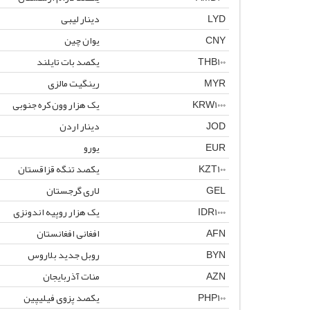
LYD
دینار لیبی
CNY
یوان چین
THB100
یکصد بات تایلند
MYR
رینگیت مالزی
KRW1000
یک هزار وون کره جنوبی
JOD
دینار اردن
EUR
یورو
KZT100
یکصد تنگه قزاقستان
GEL
لاری گرجستان
IDR1000
یک هزار روپیه اندونزی
AFN
افغانی افغانستان
BYN
روبل جدید بلاروس
AZN
منات آذربایجان
PHP100
یکصد پزوی فیلیپین