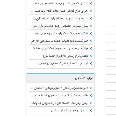
احتمال کاهش 5 دلاری قیمت نفت با ایجاد شوک شیوع ویروس مرگبار کرونا
اجرای طرح گواهی اعتبار مولد «گام» باظرفیت اولیه50 هزار میلیاردتومان تأمین اعتبار شد
تحریم جدید آمریکا به دلیل ارتباط با صنایع پتروشیمی ایران
پیش بینی در خصوص روند افزایشی بازار سرمایه طی ماه‌های آتی
شکایت تولیدکنندگان لوله از پتروشیمی امیرکبیر به دلیل مشکلات کیفی و نداشتن تائیدیه
خبر کذب وضع مالیات جدید بر سفرهای خارجی
فراخوان عمومی جهت سرمایه گذاری و مشارکت در طرح "متانول به پروپیلن(MTP)"
کاهش نرخ رسمی 25 ارز از جمله یورو
گزارشی از عملکرد شرکت‌های پتروشیمی
موارد تصادفی
دلار همچنان در کانال ۱۲ هزار تومانی / کاهش نرخ یورو
اطلاعیه بانک مرکزی در خصوص رشد قیمت دلار به بیش از ۱۰ هزار تومان
پیش بینی یک اقتصاد‌دان در خصوص چگونگی نوسانات نرخ دلار در سال جاری
احتمال توافق درباره فریز نفتی