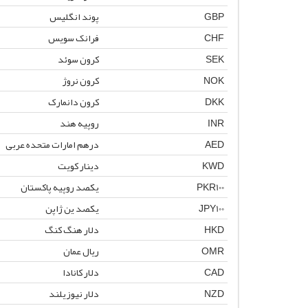
GBP
پوند انگلیس
CHF
فرانک سویس
SEK
کرون سوئد
NOK
کرون نروژ
DKK
کرون دانمارک
INR
روپیه هند
AED
درهم امارات متحده عربی
KWD
دینار کویت
PKR100
یکصد روپیه پاکستان
JPY100
یکصد ین ژاپن
HKD
دلار هنگ کنگ
OMR
ریال عمان
CAD
دلار کانادا
NZD
دلار نیوزیلند