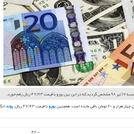
ن باقی مانده است. همچنین
یورو
با قیمت 47,163 ریال،
پوند
انگ
42,000