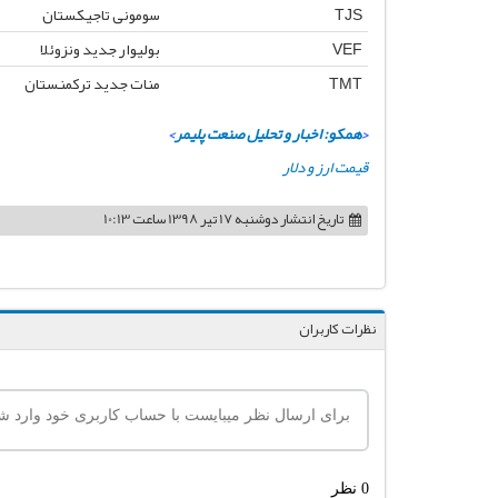
TJS
سومونی تاجیکستان
VEF
بولیوار جدید ونزوئلا
TMT
منات جدید ترکمنستان
<
همکو: اخبار و تحلیل صنعت پلیمر
>
قیمت ارز و دلار
تاریخ انتشار
دوشنبه 17 تیر 1398 ساعت 10:13
نظرات کاربران