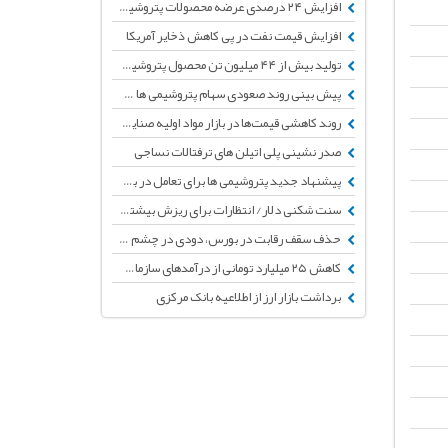
افزایش ۲۴ درصدی عرضه محصولات پتروشیمی در ۶ ماه نخست امسال
افزایش قیمت نفت در پی کاهش ذخایر آمریکا
تولید بیش از ۴۴ میلیون تن محصول پتروشیمی تا پایان دی ماه
پیش بینی روند صعودی سهام پتروشیمی ها در بورس تا دو ماه آینده
روند کاهشی قیمت‌ها در بازار مواد اولیه صنایع پایین دستی پتروشیمی
صدر نشینی پلی اتیلن های ترفتالات نساجی
پیشنهاد جدید پتروشیمی ها برای تعامل در بورس
سنت شکنی دلار/ انتظارات برای ریزش بیشتر قیمت دلار
حذف سقف رقابت در بورس، دودی در چشم تولید کنندگان و سودی شیرین برای پتروشیمی ها
کاهش ۲۵ میلیارد تومانی از درآمدهای سازمان بورس برای افزایش حجم معاملات
برداشت بازار ارز از اطلاعیه بانک مرکزی