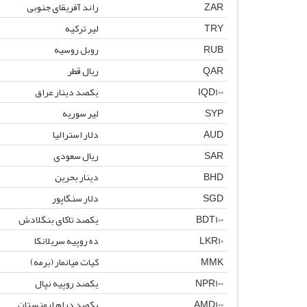
ZAR
راند آفریقای جنوبی
TRY
لیر ترکیه
RUB
روبل روسیه
QAR
ریال قطر
IQD100
یکصد دینار عراق
SYP
لیر سوریه
AUD
دلار استرالیا
SAR
ریال سعودی
BHD
دینار بحرین
SGD
دلار سنگاپور
BDT100
یکصد تاکای بنگلادش
LKR10
ده روپیه سریلانکا
MMK
کیات میانمار (برمه)
NPR100
یکصد روپیه نپال
AMD100
یکصد درام ارمنستان