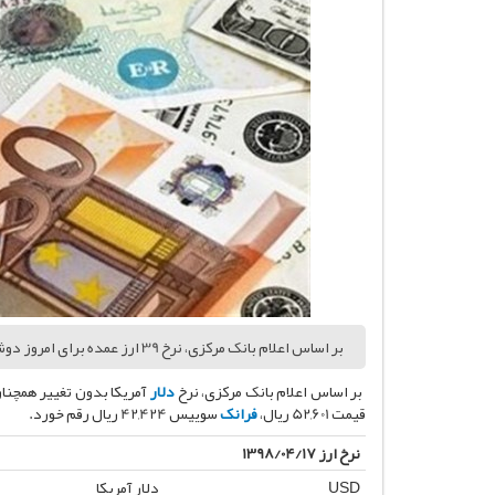
بر اساس اعلام بانک مرکزی، نرخ 39 ارز عمده برای امروز دوشنبه 17 تیر 98 مشخص گردید که در این بین یورو با قیمت 47,163 ریال رقم خورد.
بر اساس اعلام بانک مرکزی، نرخ
دلار
آمریکا بدون تغییر همچنان چهار هزار و 200 توما
قیمت 52,601 ریال،
فرانک
سوییس 42,424 ریال رقم خورد.
نرخ ارز 1398/04/17
USD
دلار آمریکا