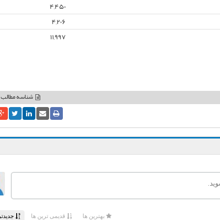
4,450
4,206
11,997
شناسه مطالب: 780