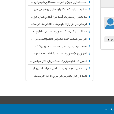
جنگ تجاری چین و آمریکا به صنایع شیمیایی و پلاستیک رسید
شکایت تولیدکنندگان لوله از پتروشیمی امیرکبیر به دلیل مشکلات کیفی و نداشتن تائیدیه
به تعادل رسیدن فرآیند نرخ‌گذاری میان خوراک پتروشیمی ها و نرخ فروش ارز حاصل از صادرات
آرامش در بازارآزاد پلیمرها / کاهش ۱۵‌درصدی حجم معامله پلیمرها در بورس کالا
مخالفت برخی شرکت‌های پتروشیمی‌ با طرح افزایش توانایی خرید واحدهای خرد
افزایش قیمت چند میلیونی محصولات پارس خودرو
صنعت پتروشیمی در آستانه تحولی بزرگ/ سال آینده بیش از نیاز صنعت پتروشیمی خوراک خواهیم داشت
اجرای پروژه‌های پتروشیمی فقط در صورت وجود تامین منابع مالی
تصورات اشتباه وزارت نفت درباره آثار سیاسی امضای قراردادهای IPC
به تعادل رسیدن قیمت تلفن همراه تا ۱۰ روز آینده
هند در حال یافتن راهی برای ادامه خرید نفت از ایران
نامه