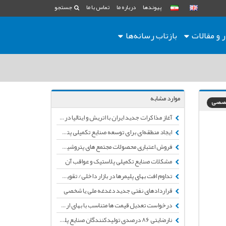
پیوندها
درباره ما
تماس با ما
جستجو
ر و مقالات
بازتاب رسانه‌ها
موارد مشابه
تخصصی
آغاز مذاکرات جدید ایران با اتریش و ایتالیا در صنایع تکمیلی پتروشیمی
ایجاد منطقه‌ای برای توسعه صنایع تکمیلی پتروشیمی در فاز ۳ عسلویه
فروش اعتباری محصولات مجتمع های پتروشیمی در راستای تامین نیازهای صنایع تکمیلی
مشکلات صنایع تکمیلی پلاستیک و عواقب آن
تداوم افت بهای پلیمرها در بازار داخلی/ تقویت جذابیت خرید مواد اولیه و تولید در صنایع تکمیلی
قراردادهای نفتی جدید دغدغه ملی یا شخصی
درخواست تعدیل قیمت ها متناسب با بهای ارز درصنایع تکمیلی پلیمری
نارضایتی 86 درصدی تولیدکنندگان صنایع پلیمر از شیوه سهمیه بندی کنونی وزارت صمت