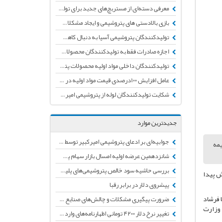
معرفی دسته‌ای از مستربچ‌های جدید برای تولیدکنندگان فیلم توسط شرکت Silvergate
بازی بالادستی های پتروشیمی و ایجاد مشکلات برای تولیدکنندگان پایین دستی
تولیدکنندگان پتروشیمی آسیا به دنبال کاهش یا تمدید دوره توقف واحدهای کراکر
اجازه صادرات فقط به تولیدکنندگان محصولات پتروشیمی داده شد
تولیدکنندگان داخلی مواد اولیه محصولات پتروشیمی را ۳۵ درصد گران تر از کشورهای خارجی خریدند
عامل افزایش ۱۰۰درصدی قیمت مواد اولیه در بورس/ ایجاد کمبود کاذب توسط برخی تولیدکنندگان مواد اولیه پتروشیمی
شکایت تولیدکنندگان لوله از پتروشیمی امیرکبیر به دلیل مشکلات کیفی و نداشتن تائیدیه
جدیدترین موارد
جوابیه‌ای بر ادعای پتروشیمی امیرکبیر توسط انجمن تولید کنندگان لوله و اتصالات پلی‌اتیلن
مه
شانزدهمین عرضه اولیه امسال بازار سهام پس از چند ماه توقف
بررسی حاشیه سود خالص پتروشیمی‌های پلیمرساز + جدول
که این بازه زمانی به درخواست تولیدکنندگان تا 4 ماه افزایش پیدا
پیشروی دلار در برابر رقبا
ا فرشاد
ضرورت پیگیری مشکلات و چالش‌های صنایع پایین دستی پتروشیمی
 وزارت
تغییر نرخ دلار ۴۲۰۰ تومانی اظهارنامه‌های وارداتی به دلار نیمایی