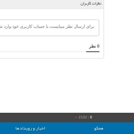
نظرات کاربران
2102 :
0
020 :
0
همکو
اخبار و رویدادها