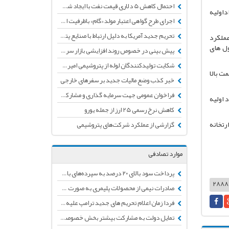
احتمال کاهش 5 دلاری قیمت نفت با ایجاد شوک شیوع ویروس مرگبار کرونا
داولیه
اجرای طرح گواهی اعتبار مولد «گام» باظرفیت اولیه50 هزار میلیاردتومان تأمین اعتبار شد
تحریم جدید آمریکا به دلیل ارتباط با صنایع پتروشیمی ایران
عملکرد
اهه برای ثبت فروش، فرمول های
پیش بینی در خصوص روند افزایشی بازار سرمایه طی ماه‌های آتی
شکایت تولیدکنندگان لوله از پتروشیمی امیرکبیر به دلیل مشکلات کیفی و نداشتن تائیدیه
ت بالا
خبر کذب وضع مالیات جدید بر سفرهای خارجی
فراخوان عمومی جهت سرمایه گذاری و مشارکت در طرح "متانول به پروپیلن(MTP)"
ندگان ملزم به تعیین تکلیف 70 درصد از مواد اولیه
کاهش نرخ رسمی 25 ارز از جمله یورو
ع برای وزارتخانه
گزارشی از عملکرد شرکت‌های پتروشیمی
موارد تصادفی
پرداخت سود بالای ۲۰ درصد به سپرده‌های بانکی ممنوع شد
صادرات نیمی از محصولات پلیمری به صورت خام
فردا زمان اعلام تحریم های جدید ترامپ علیه ایران
تمایل دولت به مشارکت بیشتر بخش خصوصی در صنعت پتروشیمی