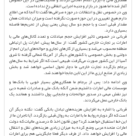
آغاز شده اما هنوز در بازار و جنبه اجرایی اتفاقی رخ نداده است.
وی در خصوص نقل و انتقالات در حوزه صرافی‌ها گفت:تا آنجا که من اطلاع
دارم هیچ تغییری در این حوزه صورت نگرفته است و میزان تبادلات همان
مقدار قبلی است و با حجم دو سال پیش یعنی پیش از تحریم‌ها فاصله
بسیاری دارد.
قربانی در خصوص تاثیر افزایش حجم مبادلات و تعدد کانال‌های مالی با
امارات بر تجارت خارجی کشور گفت: از سال‌ها پیش، امارات پل ارتباطی
منطقه محسوب می‌شد و بسیاری از کارهای تجاری و حواله‌های ایران اعم از
دولتی و بخش خصوصی با کشورهای دیگر از آمریکا شمالی گرفته تا شرق
آسیا از این کشور صورت می‌گرفت، طبیعی است که اگر شرایط به سال‌های
برجام بازگردد تجارت خارجی ما دچار تحول اساسی خواهد شد و بخش
زیادی از منابع ارزی ما از این لاین جابجا خواهند شد.
وی ادامه داد: پس از برجام ما همکاری‌های بسیار خوبی با بانک‌ها و
موسسات مالی امارات داشتیم ضمن آنکه بانک ملی و صادرات شعبه دبی
نیز نقش مهمی در صدور حواله‌جات و جابجایی پول داشتند و همانند یک
بانک خارجی عمل می‌کردند.
قربانی با اشاره به افزایش هزینه‌های تبادل بانکی گفت: نکته دیگر آن
است که اگر دوباره روابط ما با امارات به روال قبلی بازگردد، آیا تاجران ما از
این خط استقبال خواهند کرد؟ چون قانون اخذ 5 درصدی مالیات که دولت
امارات متحده عربی وضع کرده به میزان زیادی هزینه‌های نقل و انتقال
مالی را افزایش خواهد داد. از طرف دیگر فعلا جایگزینی هم برای امارات