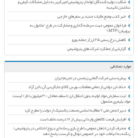
شکایت تولیدکنندگان لوله از پتروشیمی امیرکبیر به دلیل مشکلات کیفی و
نداشتن تائیدیه
خبر کذب وضع مالیات جدید بر سفرهای خارجی
فراخوان عمومی جهت سرمایه گذاری و مشارکت در طرح "متانول به
پروپیلن(MTP)"
کاهش نرخ رسمی 25 ارز از جمله یورو
گزارشی از عملکرد شرکت‌های پتروشیمی
موارد تصادفی
پیش‌دستی شرکت آلمانی زیمنس در تحریم ایران
حذف ارز دولتی از تمامی معاملات بورس کالا و جایگزینی آن با ارز آزاد
ثبت سفارش مواد اولیه بدون انتقال ارز تا سقف معادل 300 میلیون دلار+ لیست
مواد پلیمری مشمول
دبیر انجمن ملی ۷ مطالبه اساسی صنعت پلاستیک از دولت را مطرح کرد
افزایش قیمت کالاهای وارداتی بیش از 17 درصد تخلف است
منحرف کردن اذهان عمومی با طرح بازی رسانه ای دروغ اختلاس در پتروشیمی/
زنگنه به اتهامات خود در خصوص توتال و کرسنت پاسخ دهد