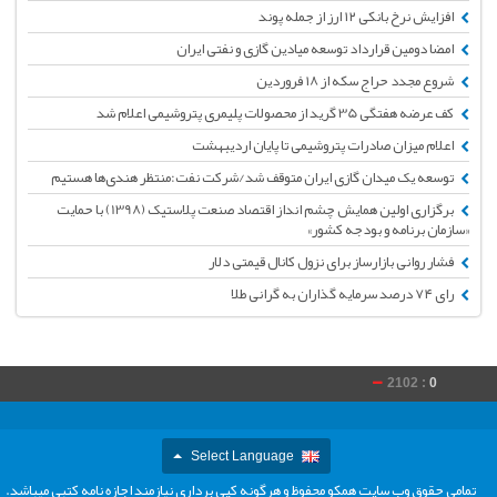
افزایش نرخ بانکی ۱۲ ارز از جمله پوند
امضا دومین قرارداد توسعه میادین گازی و نفتی ایران
شروع مجدد حراج سکه از ۱۸ فروردین
کف عرضه هفتگی 35 گرید از محصولات پلیمری پتروشیمی اعلام شد
اعلام میزان صادرات پتروشیمی تا پایان اردیبهشت
توسعه یک میدان گازی ایران متوقف شد/شرکت نفت:منتظر هندی‌ها هستیم
برگزاری اولین همایش چشم انداز اقتصاد صنعت پلاستیک (1398) با حمایت
«سازمان برنامه و بودجه کشور»
فشار روانی بازارساز برای نزول کانال قیمتی دلار
رای ۷۴ درصد سرمایه گذاران به گرانی طلا
2102 :
0
Select Language
تمامی حقوق وب سایت همکو محفوظ و هرگونه کپی برداری نیازمند اجازه نامه کتبی میباشد.