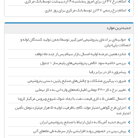
اعلام نرخ ۴۷ ارز برای امروز پنجشنبه ۱۹ اردیبهشت توسط بانک مرکزی
اعلام نرخ رسمی 47 ارز توسط بانک مرکزی برای روز جاری
جدیدترین موارد
جوابیه‌ای بر ادعای پتروشیمی امیرکبیر توسط انجمن تولید کنندگان لوله و
اتصالات پلی‌اتیلن
شانزدهمین عرضه اولیه امسال بازار سهام پس از چند ماه توقف
بررسی حاشیه سود خالص پتروشیمی‌های پلیمرساز + جدول
پیشروی دلار در برابر رقبا
ضرورت پیگیری مشکلات و چالش‌های صنایع پایین دستی پتروشیمی
تغییر نرخ دلار ۴۲۰۰ تومانی اظهارنامه‌های وارداتی به دلار نیمایی
احتمال کاهش 5 دلاری قیمت نفت با ایجاد شوک شیوع ویروس مرگبار کرونا
اجرای طرح گواهی اعتبار مولد «گام» باظرفیت اولیه50 هزار میلیاردتومان تأمین
اعتبار شد
تحریم جدید آمریکا به دلیل ارتباط با صنایع پتروشیمی ایران
پیش بینی در خصوص روند افزایشی بازار سرمایه طی ماه‌های آتی