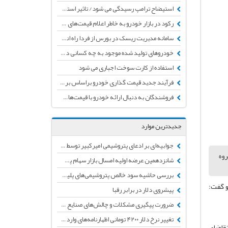
استیضاح ترامپ رسیدگی می شود/ تاثیر استیضاح بر بازار‌های جهانی
رکود در بازار خودرو به خاطر اعلام قیمت‌های جدید از سوی دو خودروساز/ انتظار کاهش قیمت در روزهای آینده
سامانه مدیریت ریسک در بورس از فردا راه اندازی می شود
خودروهای تولید شده موجود به چه کسانی داده می شود؟
استفاده از کارت سوخت اجباری می شود
فرآیند جدید قیمت گذاری خودرو براساس برنامه سازمان حمایت و ستاد تنظیم بازار
فروشندگان به دنبال ارائه خودرو با قیمت‌های نجومی در بازار
جدیدترین موارد
جوابیه‌ای بر ادعای پتروشیمی امیرکبیر توسط انجمن تولید کنندگان لوله و اتصالات پلی‌اتیلن
روه
شانزدهمین عرضه اولیه امسال بازار سهام پس از چند ماه توقف
بررسی حاشیه سود خالص پتروشیمی‌های پلیمرساز + جدول
و گفت:
پیشروی دلار در برابر رقبا
ضرورت پیگیری مشکلات و چالش‌های صنایع پایین دستی پتروشیمی
تغییر نرخ دلار ۴۲۰۰ تومانی اظهارنامه‌های وارداتی به دلار نیمایی
تقاضای