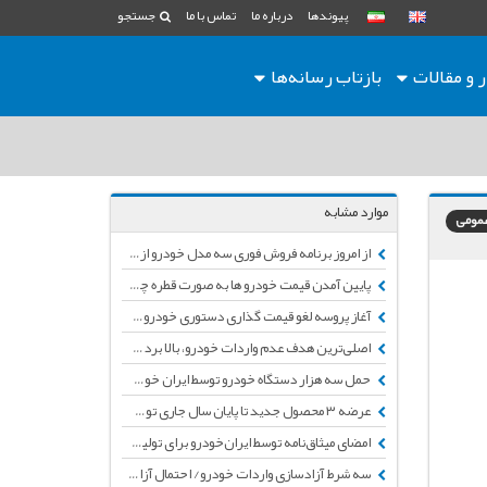
پیوندها
درباره ما
تماس با ما
جستجو
ر و مقالات
بازتاب رسانه‌ها
موارد مشابه
عمومی
از امروز برنامه فروش فوری سه مدل خودرو از جمله ۲۰۶ آغاز می شود+ جدول قیمت
پایین آمدن قیمت خودرو ها به صورت قطره چکانی/ انتظار رکود بدتر در بازار خودرو
آغاز پروسه لغو قیمت گذاری دستوری خودرو/ اعلام قیمت جدید ۴ محصول ایران خودرو
اصلی‌ترین هدف عدم واردات خودرو، بالا بردن قیمت‌ خودرو‌های تولید داخل است
حمل سه هزار دستگاه خودرو توسط ایران خودرو برای تحویل به مشتریان در سراسر کشور
عرضه ۳ محصول جدید تا پایان سال جاری توسط ایران خودرو/ عوامل کاهش خودرو از دید وزیر صنعت
امضای میثاق‌نامه‌ توسط ایران‌خودرو برای تولید 2 هزار دستگاه خودرو بدون کسری
سه شرط آزاد‌سازی واردات خودرو/ احتمال آزادسازی واردات خودرو از مناطق آزاد