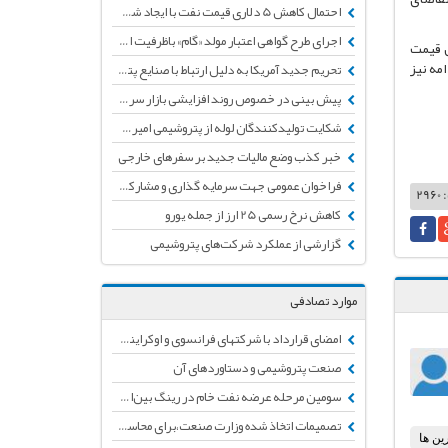
احتمال کاهش 5 دلاری قیمت نفت با ایجاد شوک شیوع ویروس مرگبار کرونا
اجرای طرح گواهی اعتبار مولد «گام» باظرفیت اولیه50 هزار میلیاردتومان تأمین اعتبار شد
ش قیمت
مه نیز
تحریم جدید آمریکا به دلیل ارتباط با صنایع پتروشیمی ایران
پیش بینی در خصوص روند افزایشی بازار سرمایه طی ماه‌های آتی
شکایت تولیدکنندگان لوله از پتروشیمی امیرکبیر به دلیل مشکلات کیفی و نداشتن تائیدیه
خبر کذب وضع مالیات جدید بر سفرهای خارجی
فراخوان عمومی جهت سرمایه گذاری و مشارکت در طرح "متانول به پروپیلن(MTP)"
2
کاهش نرخ رسمی 25 ارز از جمله یورو
گزارشی از عملکرد شرکت‌های پتروشیمی
موارد تصادفی
امضای قرارداد با شرکتهای فرانسوی و اوکراینی در صنعت پتروشیمی
صنعت پتروشیمی و دستاوردهای آن
سومین مرحله عرضه نفت خام در رینگ بین‌الملل بورس انرژی ایران
تصمیمات اتخاذ شده وزارت صنعت،برای محاسبه نرخ خوراک شرکت های پتروشیمی