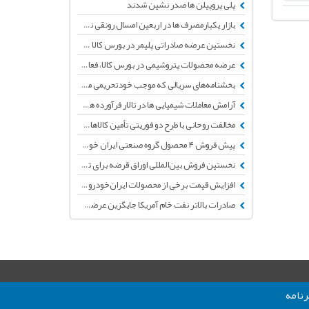
پلی پروپیلن ها صدر نشین شدند
بازار یکبارمصرف ها در اربعین امسال رونقی ندارد
نخستین عرضه صادراتی پلیمر در بورس کالا توسط پتروشیمی مارون
عرضه محصولات پتروشیمی در بورس كالا، فعالیت دلالان را متوقف کرد
بخشنامه‌های سریالی که موجب خودتحریمی می شود
آرامش معاملات شيميايی ها در تالار فرآورده های نفتی
مخالفت روحانی با طرح دو فوریتی تأمین کالاهای اساسی
پیش فروش ۴ محصول گروه صنعتی ایران خودرو از امروز
نخستین فروش بین‌المللی اوراق قرضه برای تامین خرید سهام غول پتروشیمی
افزایش قیمت برخی از محصولات ایران‌خودرو + جدول
صادرات بالاتر نفت خام آمریکا جایگزین عرضه کمتر نفت خام ایران شد
نامه