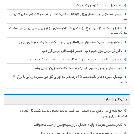
واحد پول ایران به تومان تغییر کرد
رئیس صندوق بین المللی پول خواهان تجدید نظر ترامپ درخصوص تحریم ایران
شد
کنترل بانک مرکزی بر نرخ ارز / تقویت ۴۰درصدی ارزش پول ملی ایران طی هشت
ماه گذشته
وعده رییس جدید صندوق بین‌المللی پول برای کمک به بانک مرکزی ایران
با ارزش‌ ترین پول های دنیا/ دینار کویت قوی‌ترین ارز دنیا
سونامی بلاک چین در راه ایران/ امکان تبدیل تهدید به یک فرصت
خبر خوش رئیس‌جمهور: ایران به صادرکننده بنزین تبدیل شد
تبدیل سپرده های بلندمدت 15 درصدی به اوراق گواهی سپرده ریالی با نرخ 20
درصد
جدیدترین موارد
جوابیه‌ای بر ادعای پتروشیمی امیرکبیر توسط انجمن تولید کنندگان لوله و
اتصالات پلی‌اتیلن
شانزدهمین عرضه اولیه امسال بازار سهام پس از چند ماه توقف
بررسی حاشیه سود خالص پتروشیمی‌های پلیمرساز + جدول