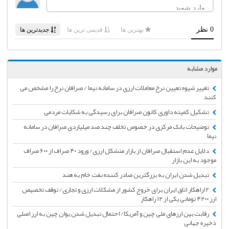
موارد مشابه
تغییر شیوه تعیین نرخ معاملات ارزی در سامانه نیما / صرافان نرخ را مشخص می
کنند
تشکیل کمیته داوری کانون صرافان برای رسیدگی به شکایات مردمی
توضیحات بانک مرکزی در خصوص تخلف چند صد میلیاردی صرافان در سامانه
نیما
دلایل عدم استقبال صرافان از بازار متشکل ارزی/ ورود ۴۰ صراف از ۶۰۰ صراف
موجود به این بازار
تبدیل شدن ایران به بزرگترین صادر کننده نفت خام به هند
12‌راهکار اتاق ایران برای خروج کشور از مشکلات ارزی و تجاری/ توقف تخصیص
ارز ۴۲۰۰ تومانی یکی از ۱۲ راهکار
رقابت بین ارزهای ملی چین و آمریکا/ احتمال تبدیل شدن یوان چین به ارز اصلی
ذخیره جهانی