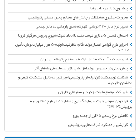
پیشروی دلار در برابر رقبا
ضرورت پیگیری مشکلات و چالش‌های صنایع پایین دستی پتروشیمی
تغییر نرخ دلار ۴۲۰۰ تومانی اظهارنامه‌های وارداتی به دلار نیمایی
احتمال کاهش 5 دلاری قیمت نفت با ایجاد شوک شیوع ویروس مرگبار کرونا
اجرای طرح گواهی اعتبار مولد «گام» باظرفیت اولیه50 هزار میلیاردتومان تأمین
اعتبار شد
تحریم جدید آمریکا به دلیل ارتباط با صنایع پتروشیمی ایران
پیش بینی در خصوص روند افزایشی بازار سرمایه طی ماه‌های آتی
شکایت تولیدکنندگان لوله از پتروشیمی امیرکبیر به دلیل مشکلات کیفی و
نداشتن تائیدیه
خبر کذب وضع مالیات جدید بر سفرهای خارجی
فراخوان عمومی جهت سرمایه گذاری و مشارکت در طرح "متانول به
پروپیلن(MTP)"
کاهش نرخ رسمی 25 ارز از جمله یورو
گزارشی از عملکرد شرکت‌های پتروشیمی