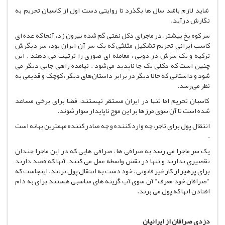
شاید لازم باشد سال ها بگذرد تا روایتی دست اول از کاسبان تحریم به
نگارش درآید.
سر کوه یخ پیشتر، در ماجرای دکل نفتی گم شده بیرون زد، آنجا که عده ای
کاسب ایرانی تحریم تشکیل مثلثی که یک سر آن ایران بود، سر دیگرش
ترکیه و یک سرش در دوبی ، معامله ای صوری را ترتیب می دهند . این
چنین است که دکلی یک جا ناپدید می‌شود . نیامده راهی جایی دیگر می
شود و داستانی که حالا دیگر در برابر داستان‌های دیگر ، کوچک و قدیمی به
نظر می‌رسد.
کاسبان تحریم اما تنها در ایران مستقر نیستند، فضا برای برخی مساعد
شده است تا آن سوی مرزها بر این موج ناپایدار سوار شوند.
انتقال پول برای تاجر، چه وارد کننده و چه صادر کننده مهمترین بهانه است
.
یک سر ماجرا می رسد به صرافی ها ، صرافی هایی که در این ماجرا چندان
تقصیری ندارند و تنها در نقش واسطه عمل می کنند، آنها که قصد دارند
برای پرهیز از کار غیر قانونی ، خود دست به انتقال پول نزنند. اینجاست که
"صرافان خود معرف" آن سوی آب گزینه های مناسبی هستند برای به دام
افتادن انها که پول می برند.
دزدی صرافان از ایرانیان