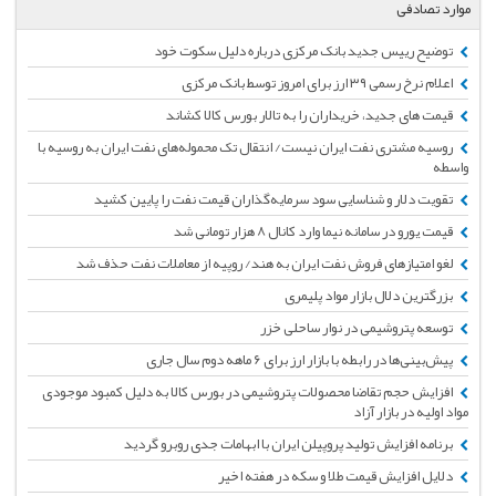
موارد تصادفی
توضیح رییس جدید بانک مرکزی درباره دلیل سکوت خود
اعلام نرخ رسمی ۳۹ ارز برای امروز توسط بانک مرکزی
قیمت های جدید، خریداران را به تالار بورس کالا کشاند
روسیه مشتری نفت ایران نیست/ انتقال تک محموله‌های نفت ایران به روسیه با
واسطه
تقویت دلار و شناسایی سود سرمایه‌گذاران قیمت نفت را پایین کشید
قیمت یورو در سامانه نیما وارد کانال ۸ هزار تومانی شد
لغو امتیازهای فروش نفت ایران به هند/ روپیه از معاملات نفت حذف شد
بزرگترین دلال بازار مواد پلیمری
توسعه پتروشیمی در نوار ساحلی خزر
پیش‌بینی‌ها در رابطه با بازار ارز برای ۶ ماهه دوم سال جاری
افزایش حجم تقاضا محصولات پتروشیمی در بورس کالا به دلیل کمبود موجودی
مواد اولیه در بازار آزاد
برنامه افزایش تولید پروپیلن ایران با ابهامات جدی روبرو گردید
دلایل افزایش قیمت طلا و سکه در هفته اخیر