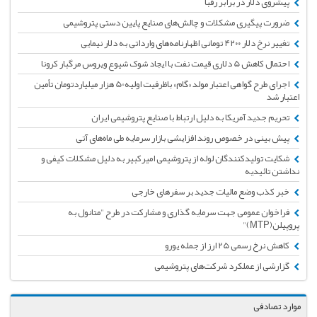
پیشروی دلار در برابر رقبا
ضرورت پیگیری مشکلات و چالش‌های صنایع پایین دستی پتروشیمی
تغییر نرخ دلار ۴۲۰۰ تومانی اظهارنامه‌های وارداتی به دلار نیمایی
احتمال کاهش 5 دلاری قیمت نفت با ایجاد شوک شیوع ویروس مرگبار کرونا
اجرای طرح گواهی اعتبار مولد «گام» باظرفیت اولیه50 هزار میلیاردتومان تأمین
اعتبار شد
تحریم جدید آمریکا به دلیل ارتباط با صنایع پتروشیمی ایران
پیش بینی در خصوص روند افزایشی بازار سرمایه طی ماه‌های آتی
شکایت تولیدکنندگان لوله از پتروشیمی امیرکبیر به دلیل مشکلات کیفی و
نداشتن تائیدیه
خبر کذب وضع مالیات جدید بر سفرهای خارجی
فراخوان عمومی جهت سرمایه گذاری و مشارکت در طرح "متانول به
پروپیلن(MTP)"
کاهش نرخ رسمی 25 ارز از جمله یورو
گزارشی از عملکرد شرکت‌های پتروشیمی
موارد تصادفی