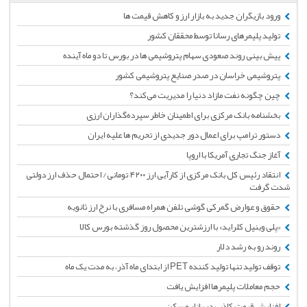
ورود بازیگران جدید به بازار ارز و کاهش قیمت ها
تولید پلیمرهای رسانا توسط محققان کشور
پیش بینی روند صعودی سهام پتروشیمی ها در بورس تا دو ماه آینده
پتروشیمی خراسان در صدر صنایع پتروشیمی کشور
چین چگونه نفت مازاد دنیا را مدیریت می‌کند؟
بخشنامه بانک مرکزی برای اطمینان خاطر سپرده‌گذاران ارزی
دستور ترامپ برای اعمال دور جدیدی از تحریم ها علیه ایران
آغاز جنگ تجاری آمریکا با اروپا
انتقاد رئیس کل بانک مرکزی از کارآیی ارز ۴۲۰۰ تومانی/ احتمال حذف ارز دولتی
شدت گرفت
حقوق و عوارض گمرکی گوشی تلفن همراه مسافری با نرخ ارز ثانویه
«پلی وینیل کلراید» با ارزشترین محصول روز گذشته بورس کالا
روند رو به رشد دلار
توقف تولید تنها تولید کننده PET از ابتدای ماه آذر، به مدت یک ماه
حجم معاملات پلیمرها افزایش یافت
افزایش قیمت‌ کاذب در بازار مسکن