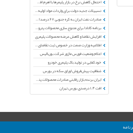
احتمال کاهش نرخ در بازار پلیمرها با اهرم افت قیمت دلار نیمایی
تسهیلات جدید دولت برای واردات مواد اولیه و واسطه‌ای تولید
صادرات نفت ایران به کره جنوبی ۶۷ درصد افزایش یافت
برنامه کانادا برای متنوع سازی محصولات پتروشیمی
افزایش تقاضا و کاهش عرضه محصولات پلیمری
اطلاعیه وزارت صمت در خصوص ثبت تقاضای سهمیه مواد اولیه درسامانه بهین یاب
اعلام وضعیت فورس ماژور شرکت بوریالیس
خودکفایی در تولید باک پلیمری خودرو
شفافیت پیش‌فروش اوراق سکه در بورس
ایران برنده بازار رقابتیِ صادرات محصولات پتروشیمی
افت ۱.۴ درصدی بورس تهران
نامه