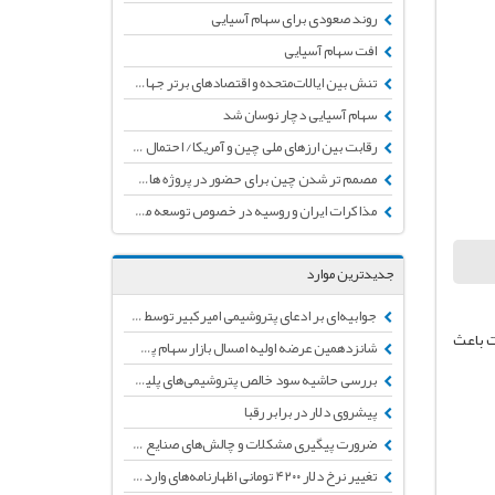
روند صعودی برای سهام آسیایی
افت سهام آسیایی
تنش‌ بین ایالات‌متحده و اقتصادهای برتر جهان سبب افت سهام آسیایی شد
سهام آسیایی دچار نوسان شد
رقابت بین ارزهای ملی چین و آمریکا/ احتمال تبدیل شدن یوان چین به ارز اصلی ذخیره جهانی
مصمم تر شدن چین برای حضور در پروژه های ایران/ رو کردن گزینه طلایی چین برای آمریکا درصورت فشار برای خروج از پروژه‌های ایران
مذاکرات ایران و روسیه در خصوص توسعه میادین نفتی
جدیدترین موارد
جوابیه‌ای بر ادعای پتروشیمی امیرکبیر توسط انجمن تولید کنندگان لوله و اتصالات پلی‌اتیلن
ت باعث
شانزدهمین عرضه اولیه امسال بازار سهام پس از چند ماه توقف
بررسی حاشیه سود خالص پتروشیمی‌های پلیمرساز + جدول
پیشروی دلار در برابر رقبا
ضرورت پیگیری مشکلات و چالش‌های صنایع پایین دستی پتروشیمی
تغییر نرخ دلار ۴۲۰۰ تومانی اظهارنامه‌های وارداتی به دلار نیمایی