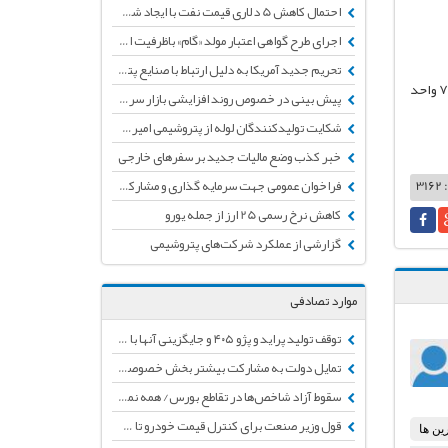
احتمال کاهش 5 دلاری قیمت نفت با ایجاد شوک شیوع ویروس مرگبار کرونا
اجرای طرح گواهی اعتبار مولد «گام» باظرفیت اولیه50 هزار میلیاردتومان تأمین اعتبار شد
تحریم جدید آمریکا به دلیل ارتباط با صنایع پتروشیمی ایران
چین به ۷.۱۰۵۲ واحد
پیش بینی در خصوص روند افزایشی بازار سرمایه طی ماه‌های آتی
شکایت تولیدکنندگان لوله از پتروشیمی امیرکبیر به دلیل مشکلات کیفی و نداشتن تائیدیه
خبر کذب وضع مالیات جدید بر سفرهای خارجی
3
فراخوان عمومی جهت سرمایه گذاری و مشارکت در طرح "متانول به پروپیلن(MTP)"
کاهش نرخ رسمی 25 ارز از جمله یورو
گزارشی از عملکرد شرکت‌های پتروشیمی
موارد تصادفی
توقف تولید پراید و پژو ۴۰۵ و جایگزینی آنها با محصولات جدید
تمایل دولت به مشارکت بیشتر بخش خصوصی در صنعت پتروشیمی
سقوط آزاد شاخص‌ها در تقاطع بورس/ همه نماگرها درجا زدند
قول وزیر صنعت برای کنترل قیمت خودرو تا ۳ ماه آینده