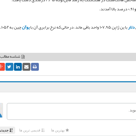
دلار
با ین ژاپن ۱۰۷.۹۵ واحد باقی ماند، در حالی که نرخ برابری آن با
یوآن
شناسه مطالب: 162