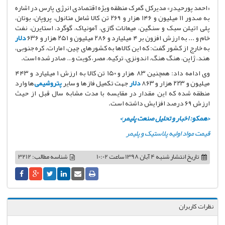
«احمد پورحیدر» مدیرکل گمرک منطقه ویژه اقتصادی انرژی پارس در اشاره
به صدور ۱۱ میلیون و ۱۴۶ هزار و ۲۶۹ تن کالا شامل متانول، پروپان، بوتان،
پلی اتیلن سبک و سنگین، میعانات گازی، آمونیاک، گوگرد، استایرن، نفت
خام و ... به ارزش افزون بر ۴ میلیارد و ۲۸۶ میلیون و ۲۵۱ هزار و ۶۳۶
دلار
به خارج از کشور گفت: که این کالاها به کشورهای چین، امارات، کره جنوبی،
هند، ژاپن، هنگ هنگ، اندونزی، ترکیه، مصر، کویت و… صادر شده است.
وی ادامه داد: همچنین ۸۳ هزار و ۱۵۰ تن کالا به ارزش ۱ میلیارد و ۴۴۳
میلیون و ۲۲۳ هزار و ۸۶۳
دلار
جهت تکمیل فازها و سایر
پتروشیمی‌
ها وارد
منطقه شده که این مقدار در مقایسه با مدت مشابه سال قبل از حیث
ارزش ۶۹ درصد افزایش داشته است.
<همکو: اخبار و تحلیل صنعت پلیمر>
قیمت مواد اولیه پلاستیک و پلیمر
تاریخ انتشار
شنبه 4 آبان 1398 ساعت 10:02
شناسه مطالب: 3212
نظرات کاربران