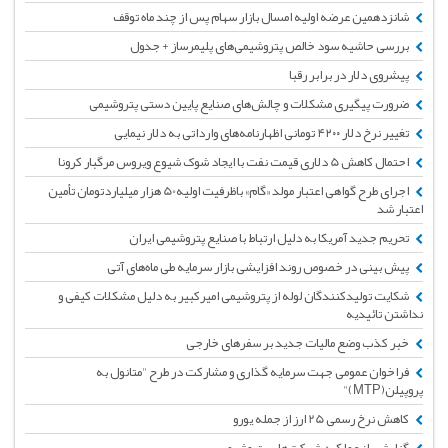
شانزدهمین عرضه اولیه امسال بازار سهام پس از چند ماه توقف
بررسی حاشیه سود خالص پتروشیمی‌های پلیمرساز + جدول
پیشروی دلار در برابر رقبا
ضرورت پیگیری مشکلات و چالش‌های صنایع پایین دستی پتروشیمی
تغییر نرخ دلار ۴۲۰۰ تومانی اظهارنامه‌های وارداتی به دلار نیمایی
احتمال کاهش 5 دلاری قیمت نفت با ایجاد شوک شیوع ویروس مرگبار کرونا
اجرای طرح گواهی اعتبار مولد «گام» باظرفیت اولیه50 هزار میلیاردتومان تأمین
اعتبار شد
تحریم جدید آمریکا به دلیل ارتباط با صنایع پتروشیمی ایران
پیش بینی در خصوص روند افزایشی بازار سرمایه طی ماه‌های آتی
شکایت تولیدکنندگان لوله از پتروشیمی امیرکبیر به دلیل مشکلات کیفی و
نداشتن تائیدیه
خبر کذب وضع مالیات جدید بر سفرهای خارجی
فراخوان عمومی جهت سرمایه گذاری و مشارکت در طرح "متانول به
پروپیلن(MTP)"
کاهش نرخ رسمی 25 ارز از جمله یورو