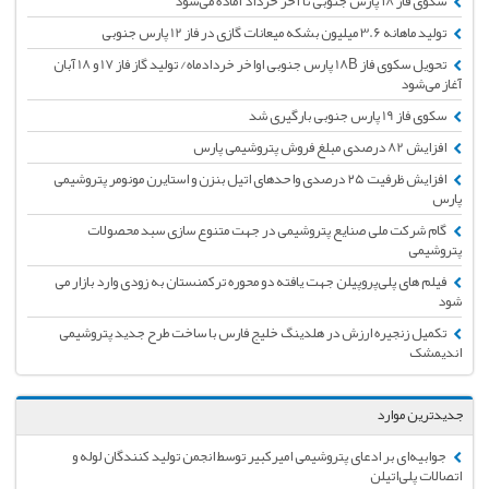
سکوی فاز ۱۸ پارس جنوبی تا آخر خرداد آماده می‌شود
تولید ماهانه 3.6 میلیون بشکه میعانات گازی در فاز 12 پارس جنوبی
تحویل سکوی فاز 18B پارس جنوبی اواخر خردادماه/ تولید گاز فاز 17 و 18 آبان
آغاز می‌شود
سکوی فاز 19 پارس جنوبی بارگیری شد
افزایش 82 درصدی مبلغ فروش پتروشیمی پارس
افزایش ظرفیت ‏‏۲۵ درصدی واحدهای اتیل بنزن و استایرن مونومر پتروشیمی
پارس
گام شرکت ملی صنایع پتروشیمی در جهت متنوع سازی سبد محصولات
پتروشیمی
فیلم های پلی‌پروپیلن جهت یافته دو محوره ترکمنستان به زودی وارد بازار می
شود
تکمیل زنجیره ارزش در هلدینگ خلیج فارس با ساخت طرح جدید پتروشیمی
اندیمشک
جدیدترین موارد
جوابیه‌ای بر ادعای پتروشیمی امیرکبیر توسط انجمن تولید کنندگان لوله و
اتصالات پلی‌اتیلن