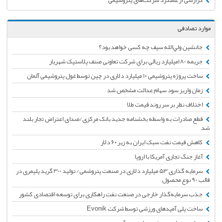
گزارشی از عملکرد شرکت‌های پتروشیمی
موارد تصادفی
جانشین ولي‌الله سيف چه کسی خواهد بود؟
جریمه 180میلیارد ریالی برای شرکت تعاونی صنف پلاستیک شهریار
ساخت پروژه پتروشیمی ۱۰ میلیارد دلاری در چین توسط غول پتروشیمی آلمان
زمان واریز سود سهام عدالت مشخص شد
اختلاف نظر بر سر روند قیمت طلا
قطع صادرات به واسطه بخشنامه جدید بانک مرکزی/صدای اعتراض تجار بلند
شد
کاهش قیمت نفت سبک ایران به زیر ۶۰ دلار
آغاز جنگ تجاری آمریکا با اروپا
سرمایه گذاری 53 میلیارد دلاری در صنعت پتروشمی/ تولید 300 گرید پلیمری در
قالب 90 نوع محصول
جذب سرمایه‌گذار خارجی در صنعت نفت راهکاری برای توسعه اقتصادی کشور
ساخت پلی آمیدهای ورزشی توسط شرکت Evonik