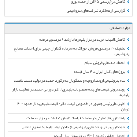
کاهش نرخ رسمی 25 ارز از جمله یورو
گزارشی از عملکرد شرکت‌های پتروشیمی
موارد تصادفی
کاهش التهاب خرید در بازار پلیمرها با رشد 6 درصدی عرضه
تخفیف 30 درصدی فروش خوراک به سرمایه گذاران چینی برای احداث صنایع
پتروشیمی
انجماد صف‌های فروش سهام
پروژه‌های کلان ایران تا ۴ سال آینده
سه پتروشیمی‌ اروند، ارومیه و تندگویان به رکورد جدید در تولید دست یافتند
روند نزولی قیمت‌های پایه محصولات پلیمری/ آغاز دورانی جدید در فعالیت بازار
پلیمرها
اظهار نظر رئیس‌جمهور در خصوص قیمت دلار/ قیمت طبیعی دلار حدود 6000
تومان
راه‌اندازی فاز نظارتی در سامانه فراسا/ کاهش تخلفات در بازار معاملات
خودداری برخی واحد های پتروشیمی از دادن مواد اولیه به صنایع داخلی
احتمال چالش کمبود PET در تابستان سال آینده