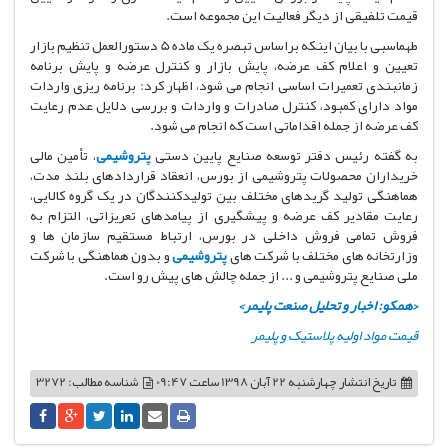
قیمت تلفیقی از دیگر فعالیت این مجموعه است.
طهماسبی با بیان اینکه براساس تبصره یک ماده 5 دستورالعمل تنظیم بازار
تعیین و اعلام کف عرضه، پایش بازار و کنترل عرضه و پایش برنامه
زمانبندی تعمیرات اساسی انجام می شود، اظهار کرد: برنامه ریزی واردات
مواد دارای کمبود، کنترل صادرات و واردات و بررسی دلایل عدم رعایت
کف عرضه از جمله اقداماتی است که انجام می شود.
به گفته رئیس دفتر توسعه صنایع پایین دستی
پتروشیمی
، تأمین مالی
خریداران محصولات پتروشیمی از بورس، انعقاد قراردادهای بلند مدت،
هماهنگی تولید گریدهای مختلف بین تولیدکنندگان در یک گروه کالایی،
رعایت مقادیر کف عرضه و پیشگیری از پیامدهای تعریزاتی، التزام به
فروش تمامی فروش داخلی در بورس، ارتباط مستقیم سازمان ها و
وزارتخانه های مختلف با شرکت های
پتروشیمی
و بدون هماهنگی با شرکت
ملی صنایع پتروشیمی و ... از جمله چالش های پیش رو است.
<همکو: اخبار و تحلیل صنعت پلیمر>
قیمت مواد اولیه پلاستیک و پلیمر
تاریخ انتشار
چهارشنبه 22 آبان 1398 ساعت 09:47
شناسه مطالب: 3272