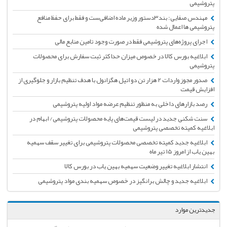
پتروشیمی
مهندس صفایی: بند‌۳‌دستور وزیر ماده‌ اضافی‌ست و فقط برای حفظ منافع
پتروشیمی ها اعمال شده
اجرای پروژه‌های پتروشیمی فقط در صورت وجود تامین منابع مالی
ابلاغیه بورس کالا در خصوص میزان حداکثر ثبت سفارش برای محصولات
پتروشیمی
صدور مجوز واردات 2 هزار تن دو اتیل هگزانول با هدف تنظیم بازار و جلوگیری از
افزایش قیمت
رصد بازارهای داخلی به منظور تنظیم عرضه مواد اولیه پتروشیمی‌
سنت شکنی جدید در لیست قیمت‌های پایه محصولات پتروشیمی/ ابهام در
ابلاغیه کمیته تخصصی پتروشیمی
ابلاغیه جدید کمیته تخصصی محصولات پتروشیمی برای تغییر سقف سهمیه
بهین یاب از امروز ۱۵ تیر ماه
انتشار ابلاغیه تغییر وضعیت سهمیه بهین یاب در بورس کالا
ابلاغیه جدید و چالش برانگیز در خصوص سهمیه بندی مواد پتروشیمی
جدیدترین موارد