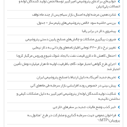
جوابیه‌ای بر ادعای پتروشیمی امیرکبیر توسط انجمن تولید کنندگان لوله و
اتصالات پلی‌اتیلن
شانزدهمین عرضه اولیه امسال بازار سهام پس از چند ماه توقف
بررسی حاشیه سود خالص پتروشیمی‌های پلیمرساز + جدول
پیشروی دلار در برابر رقبا
ضرورت پیگیری مشکلات و چالش‌های صنایع پایین دستی پتروشیمی
تغییر نرخ دلار ۴۲۰۰ تومانی اظهارنامه‌های وارداتی به دلار نیمایی
احتمال کاهش 5 دلاری قیمت نفت با ایجاد شوک شیوع ویروس مرگبار کرونا
اجرای طرح گواهی اعتبار مولد «گام» باظرفیت اولیه50 هزار میلیاردتومان تأمین
اعتبار شد
تحریم جدید آمریکا به دلیل ارتباط با صنایع پتروشیمی ایران
پیش بینی در خصوص روند افزایشی بازار سرمایه طی ماه‌های آتی
شکایت تولیدکنندگان لوله از پتروشیمی امیرکبیر به دلیل مشکلات کیفی و
نداشتن تائیدیه
خبر کذب وضع مالیات جدید بر سفرهای خارجی
فراخوان عمومی جهت سرمایه گذاری و مشارکت در طرح "متانول به
پروپیلن(MTP)"