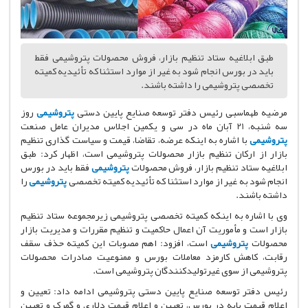
طبق ابلاغیه ستاد تنظیم بازار، فروش محصولات پتروشیمی فقط
باید در بورس انجام شود به غیر از موارد استثنا که تأئیدیه کمیته
تخصصی پتروشیمی را داشته باشند.
مرضیه طهماسبی رئیس دفتر توسعه صنایع پایین دستی
پتروشیمی
روز
سه شنبه، 21 آبان ماه در سی و یکمین اجلاس مدیران عامل صنعت
پتروشیمی
با اشاره به اینکه عرضه، تقاضا، قیمت و سیاست گذاری تنظیم
بازار از ارکان تنظیم بازار محصولات پتروشیمی است، اظهار کرد: طبق
ابلاغیه ستاد تنظیم بازار، فروش محصولات
پتروشیمی
فقط باید در بورس
انجام شود به غیر از موارد استثنا که تأئیدیه کمیته تخصصی
پتروشیمی
را
داشته باشند.
وی با اشاره به اینکه کمیته تخصصی پتروشیمی زیرمجموعه ستاد تنظیم
بازار است و مأموریت آن اعمال حاکمیت و تنظیم مقررات و مدیریت بازار
محصولات
پتروشیمی
است، افزود: اهم مصوبات این کمیته حذف سقف
رقابت، کاهش کارمزد معاملات بورس و ممنوعیت صادرات محصولات
پتروشیمی از سوی غیرتولیدکنندگان پتروشیمی است.
رئیس دفتر توسعه صنایع پایین دستی پتروشیمی ادامه داد: تعیین و
اعلام قیمت پایه در بورس، تعیین و اعلام قیمت دلاری و گمرک و تعیین