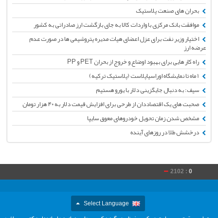
بحران های صنعت پلاستیک
موافقت بانک مرکزی با واردات کالا به جای بازگشت ارز صادراتی به کشور
اختیار وزیر نفت برای عزل اعضای هیات مدیره پتروشیمی ها در صورت عدم
عرضه ارز
راه کار هایی برای بهبود اوضاع و خروج از بحران PET و PP
1 ماه تا نمایشگاه اوراسیاپلاست (پلاستیک ترکیه)
سیف: به دنبال جایگزینی دلار با یورو هستیم
صحبت های یک اقتصاددان از طرحی برای افزایش قیمت دلار به ۴۰ هزار تومان
مشخص شدن زمان تحویل خودروهای معوق سایپا
درخشش طلا در روزهای آینده
2102 :
0
Select Language