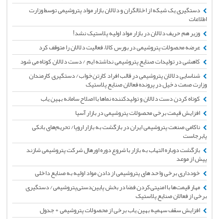
دستگیری یک شبکه از اخلالگران و دلالان بازار مواد پتروشیمی توسط وزارت
اطلاعات
وزیر هم حریف دلالان در بازار مواد اولیه پلاستیک نشد!
عرضه محصولات پتروشیمی در بورس كالا، فعالیت دلالان را متوقف کرد
کاهشی در تولیدات صنایع پتروشیمی نداشته ایم / دست دلالان کوتاه می شود
شناسایی دلالان پتروشیمی در قالب افراد کارتن‌خواب/ دستگیری کارمندان
وزارت صمت دخیل در پرونده فعالان صنایع پلاستیک
کوتاه کردن دست دلالان و تولیدکننده نما‌ها با اصلاح سامانه بهین یاب
افزایش قیمت برخی محصولات پتروشیمی در بازار آسیا
ناکامی صنعت پتروشیمی ایران در بازگشت به بازار اروپا/ تحریم‌های بانکی
پابرجاست
بازگشت دوباره التهاب به بازار با شروع دوره اورهال شرکت پتروشیمی شازند
پیش از موعد
خودداری برخی واحد های پتروشیمی از دادن مواد اولیه به صنایع داخلی
مهار قیمت‌ها با امنیتی‌کردن فضا در بخش پایین‌دستی‌پتروشیمی/ دستگیری
برخی از فعالان صنایع پلاستیک
افزایش سقف سهمیه بهین یاب برخی از محصولات پتروشیمی + جدول