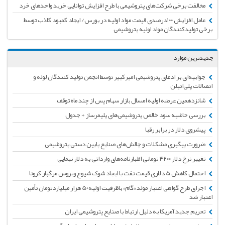
مخالفت برخی شرکت‌های پتروشیمی‌ با طرح افزایش توانایی خرید واحدهای خرد
عامل افزایش ۱۰۰درصدی قیمت مواد اولیه در بورس/ ایجاد کمبود کاذب توسط
برخی تولیدکنندگان مواد اولیه پتروشیمی
جدیدترین موارد
جوابیه‌ای بر ادعای پتروشیمی امیرکبیر توسط انجمن تولید کنندگان لوله و
اتصالات پلی‌اتیلن
شانزدهمین عرضه اولیه امسال بازار سهام پس از چند ماه توقف
بررسی حاشیه سود خالص پتروشیمی‌های پلیمرساز + جدول
پیشروی دلار در برابر رقبا
ضرورت پیگیری مشکلات و چالش‌های صنایع پایین دستی پتروشیمی
تغییر نرخ دلار ۴۲۰۰ تومانی اظهارنامه‌های وارداتی به دلار نیمایی
احتمال کاهش 5 دلاری قیمت نفت با ایجاد شوک شیوع ویروس مرگبار کرونا
اجرای طرح گواهی اعتبار مولد «گام» باظرفیت اولیه50 هزار میلیاردتومان تأمین
اعتبار شد
تحریم جدید آمریکا به دلیل ارتباط با صنایع پتروشیمی ایران