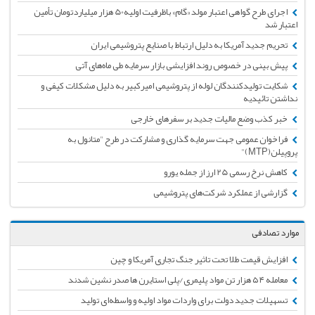
اجرای طرح گواهی اعتبار مولد «گام» باظرفیت اولیه50 هزار میلیاردتومان تأمین
اعتبار شد
تحریم جدید آمریکا به دلیل ارتباط با صنایع پتروشیمی ایران
پیش بینی در خصوص روند افزایشی بازار سرمایه طی ماه‌های آتی
شکایت تولیدکنندگان لوله از پتروشیمی امیرکبیر به دلیل مشکلات کیفی و
نداشتن تائیدیه
خبر کذب وضع مالیات جدید بر سفرهای خارجی
فراخوان عمومی جهت سرمایه گذاری و مشارکت در طرح "متانول به
پروپیلن(MTP)"
کاهش نرخ رسمی 25 ارز از جمله یورو
گزارشی از عملکرد شرکت‌های پتروشیمی
موارد تصادفی
افزایش قیمت طلا تحت تاثیر جنگ تجاری آمریکا و چین
معامله ۵۴ هزار تن مواد پلیمری/پلی استایرن ها صدر نشین شدند
تسهیلات جدید دولت برای واردات مواد اولیه و واسطه‌ای تولید