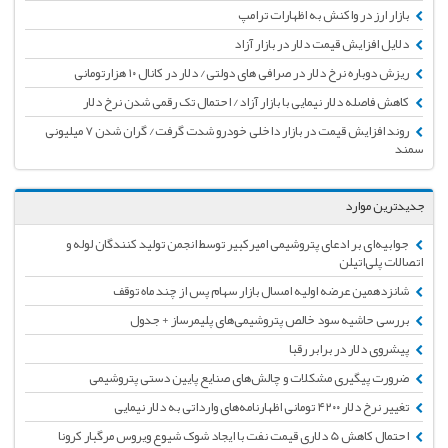
بازار ارز در واکنش به اظهارات ترامپ
دلایل افزایش قیمت دلار در بازار آزاد
ریزش دوباره نرخ دلار در صرافی های دولتی/ دلار در کانال ۱۰ هزارتومانی
کاهش فاصله دلار نیمایی با بازار آزاد/ احتمال تک رقمی شدن نرخ دلار
روند افزایش قیمت در بازار داخلی خودرو شدت گرفت/ گران شدن ۷ میلیونی
سمند
جدیدترین موارد
جوابیه‌ای بر ادعای پتروشیمی امیرکبیر توسط انجمن تولید کنندگان لوله و
اتصالات پلی‌اتیلن
شانزدهمین عرضه اولیه امسال بازار سهام پس از چند ماه توقف
بررسی حاشیه سود خالص پتروشیمی‌های پلیمرساز + جدول
پیشروی دلار در برابر رقبا
ضرورت پیگیری مشکلات و چالش‌های صنایع پایین دستی پتروشیمی
تغییر نرخ دلار ۴۲۰۰ تومانی اظهارنامه‌های وارداتی به دلار نیمایی
احتمال کاهش 5 دلاری قیمت نفت با ایجاد شوک شیوع ویروس مرگبار کرونا