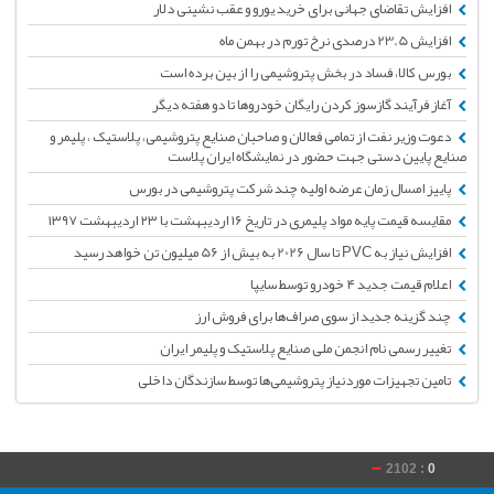
افزایش تقاضای جهانی برای خرید یورو و عقب نشینی دلار
افزایش 23.5 درصدی نرخ تورم در بهمن ماه
بورس کالا، فساد در بخش پتروشیمی را از بین برده است
آغاز فرآیند گازسوز کردن رایگان خودروها تا دو هفته دیگر
دعوت وزیر نفت از تمامی فعالان و صاحبان صنایع پتروشیمی، پلاستیک ، پلیمر و
صنایع پایین دستی جهت حضور در نمایشگاه ایران پلاست
پاییز امسال زمان عرضه اولیه چند شرکت پتروشیمی در بورس
مقایسه قیمت پایه مواد پلیمری در تاریخ ۱۶ اردیبهشت با ۲۳ اردیبهشت ۱۳۹۷
افزایش نیاز به PVC تا سال 2026 به بیش از 56 میلیون تن خواهد رسید
اعلام قیمت جدید ۴ خودرو توسط سایپا
چند گزینه جدید از سوی صراف‌ها برای فروش ارز
تغییر رسمی نام انجمن ملی صنایع پلاستیک و پلیمر ایران
تامین تجهیزات موردنیاز پتروشیمی‌ها توسط سازندگان داخلی
2102 :
0