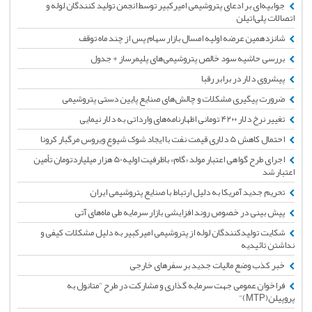
جوابیه‌ای بر ادعای پتروشیمی امیرکبیر توسط انجمن تولید کنندگان لوله و
اتصالات پلی‌اتیلن
شانزدهمین عرضه اولیه امسال بازار سهام پس از چند ماه توقف
بررسی حاشیه سود خالص پتروشیمی‌های پلیمرساز + جدول
پیشروی دلار در برابر رقبا
ضرورت پیگیری مشکلات و چالش‌های صنایع پایین دستی پتروشیمی
تغییر نرخ دلار ۴۲۰۰ تومانی اظهارنامه‌های وارداتی به دلار نیمایی
احتمال کاهش 5 دلاری قیمت نفت با ایجاد شوک شیوع ویروس مرگبار کرونا
اجرای طرح گواهی اعتبار مولد «گام» باظرفیت اولیه50 هزار میلیاردتومان تأمین
اعتبار شد
تحریم جدید آمریکا به دلیل ارتباط با صنایع پتروشیمی ایران
پیش بینی در خصوص روند افزایشی بازار سرمایه طی ماه‌های آتی
شکایت تولیدکنندگان لوله از پتروشیمی امیرکبیر به دلیل مشکلات کیفی و
نداشتن تائیدیه
خبر کذب وضع مالیات جدید بر سفرهای خارجی
فراخوان عمومی جهت سرمایه گذاری و مشارکت در طرح "متانول به
پروپیلن(MTP)"