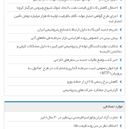
احتمال کاهش 5 دلاری قیمت نفت با ایجاد شوک شیوع ویروس مرگبار کرونا
اجرای طرح گواهی اعتبار مولد «گام» باظرفیت اولیه50 هزار میلیاردتومان تأمین
اعتبار شد
تحریم جدید آمریکا به دلیل ارتباط با صنایع پتروشیمی ایران
پیش بینی در خصوص روند افزایشی بازار سرمایه طی ماه‌های آتی
شکایت تولیدکنندگان لوله از پتروشیمی امیرکبیر به دلیل مشکلات کیفی و
نداشتن تائیدیه
خبر کذب وضع مالیات جدید بر سفرهای خارجی
فراخوان عمومی جهت سرمایه گذاری و مشارکت در طرح "متانول به
پروپیلن(MTP)"
کاهش نرخ رسمی 25 ارز از جمله یورو
گزارشی از عملکرد شرکت‌های پتروشیمی
موارد تصادفی
تجارت آزاد ایران و اوراسیا فرصتی بی‌نظیر در 40 سال اخیر
اختلاف نظر بر سر روند قیمت طلا