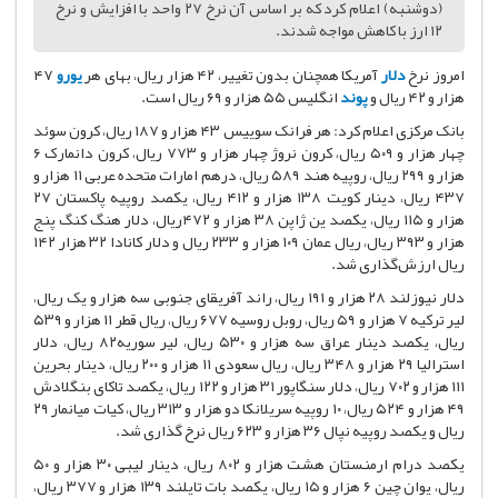
(دوشنبه) اعلام کرد که بر اساس آن نرخ ۲۷ واحد با افزایش و نرخ
۱۲ ارز با کاهش مواجه شدند.
امروز نرخ
دلار
آمریکا همچنان بدون تغییر، ۴۲ هزار ریال، بهای هر
یورو
۴۷
هزار و ۴۲ ریال و
پوند
انگلیس ۵۵ هزار و ۶۹ ریال است.
بانک مرکزی اعلام کرد: هر فرانک سوییس ۴۳ هزار و ۱۸۷ ریال، کرون سوئد
چهار هزار و ۵۰۹ ریال، کرون نروژ چهار هزار و ۷۷۳ ریال، کرون دانمارک ۶
هزار و ۲۹۹ ریال، روپیه هند ۵۸۹ ریال، درهم امارات متحده عربی ۱۱ هزار و
۴۳۷ ریال، دینار کویت ۱۳۸ هزار و ۴۱۲ ریال، یکصد روپیه پاکستان ۲۷
هزار و ۱۱۵ ریال، یکصد ین ژاپن ۳۸ هزار و ۴۷۲ریال، دلار هنگ کنگ پنج
هزار و ۳۹۳ ریال، ریال عمان ۱۰۹ هزار و ۲۳۳ ریال و دلار کانادا ۳۲ هزار ۱۴۲
ریال ارزش‌گذاری شد.
دلار نیوزلند ۲۸ هزار و ۱۹۱ ریال، راند آفریقای جنوبی سه هزار و یک ریال،
لیر ترکیه ۷ هزار و ۵۹ ریال، روبل روسیه ۶۷۷ ریال، ریال قطر ۱۱ هزار و ۵۳۹
ریال، یکصد دینار عراق سه هزار و ۵۳۰ ریال، لیر سوریه۸۲ ریال، دلار
استرالیا ۲۹ هزار و ۳۴۸ ریال، ریال سعودی ۱۱ هزار و ۲۰۰ ریال، دینار بحرین
۱۱۱ هزار و ۷۰۲ ریال، دلار سنگاپور ۳۱ هزار و ۱۲۲ ریال، یکصد تاکای بنگلادش
۴۹ هزار و ۵۲۴ ریال، ۱۰ روپیه سریلانکا دو هزار و ۳۱۳ ریال، کیات میانمار ۲۹
ریال و یکصد روپیه نپال ۳۶ هزار و ۶۲۳ ریال نرخ گذاری شد.
یکصد درام ارمنستان هشت هزار و ۸۰۲ ریال، دینار لیبی ۳۰ هزار و ۵۰
ریال، یوان چین ۶ هزار و ۱۵ ریال، یکصد بات تایلند ۱۳۹ هزار و ۳۷۷ ریال،