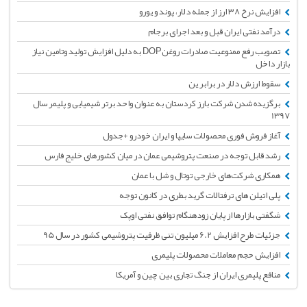
افزایش نرخ ۳۸ ارز از جمله دلار، پوند و یورو
درآمد نفتی ایران قبل و بعد اجرای برجام
تصویب رفع ممنوعیت صادرات روغنDOP به دلیل افزایش تولید وتامین نیاز
بازار داخل
سقوط ارزش دلار در برابر ین
برگزیده شدن شرکت بارز کردستان به عنوان واحد برتر شیمیایی و پلیمر سال
1397
آغاز فروش فوری محصولات سایپا و ایران خودرو +جدول
رشد قابل توجه در صنعت پتروشیمی عمان در میان کشورهای خلیج فارس
همکاری شرکت‌های خارجی توتال و شل با عمان
پلی اتیلن های ترفتالات گرید بطری در کانون توجه
شگفتی بازارها از پایان زودهنگام توافق نفتی اوپک
جزئیات طرح افزایش 6.2 میلیون تنی ظرفیت پتروشیمی کشور در سال 95
افزایش حجم معاملات محصولات پلیمری
منافع پلیمری ایران از جنگ تجاری بین چین و آمریکا