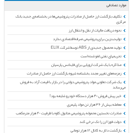
موارد تصادفی
تکلیف بازگشت ارز حاصل از صادرات پتروشیمی‌ها در بخشنامه‌ی جدید بانک
مرکزی
نحوه دریافت مالیات از نقل و انتقال ارز
تولیدبنزین برای‌پتروشیمی صرفه‌اقتصادی ندارد
تولید محصول جدیدی از ABS توسط شرکت ELIX
تحریمهای نفتی لغو شده است
مذاکره با یک شرکت اروپایی برای فاینانس پارسیان
زمزمه‌های تغییر مجدد بخشنامه شیوه بازگشت ارز حاصل از صادرات
یک شرکت تعاونی مواد پتروشیمی دولتی را در بازار با قیمت آزاد به فروش
می‌رساند
خبر پیش فروش ۴۰ هزار دستگاه خودرو شایعه بود!
معامله بیش از ۳۶ هزار تن مواد پلیمری
صادرات نخستین محموله پتروشیمی متانول کاوه با ظرفیت 40 هزار مترمکعب
دولت فورا ارز را تک نرخی کند
بازگشت دلار به کانال 12 هزار تومانی