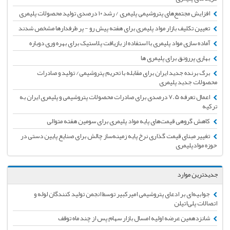
افزایش مجتمع‌های پتروشیمی پلیمری / رشد ۱۰ درصدی تولید محصولات پلیمری
تعیین تکلیف بازار مواد پلیمری برای هفته پیش رو - پر طرفدارها مشخص شدند
آماده سازی مواد پلیمری با استفاده از بازیافت پلاستیک برای بهره وری دوباره
بهاری پررونق برای پلیمری ها
برگ برنده جدید ایران برای مقابله با تحریم پتروشیمی/ تولید و صادرات
محصولات جدید پلیمری
اعمال تعرفه‌ 7.5‌ درصدی برای صادرات محصولات پتروشیمی‌ و پلیمری ایران به
ترکیه
کاهش گروهی قیمت‌های پایه مواد پلیمری برای سومین هفته متوالی
تغییر مبنای قیمت گذاری نرخ پایه زمینه‌ساز چالش برای صنایع پایین دستی در
حوزه مواد‌پلیمری
جدیدترین موارد
جوابیه‌ای بر ادعای پتروشیمی امیرکبیر توسط انجمن تولید کنندگان لوله و
اتصالات پلی‌اتیلن
شانزدهمین عرضه اولیه امسال بازار سهام پس از چند ماه توقف