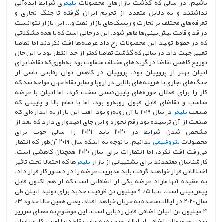
باشیم. در سالی که گذشت بازارهای محصولات
پلیمر
ی شرایط ایده‌آلی
نداشتند و به دلایل متعدد از تحریم ایران گرفته تا جنگ تجاری و
تعرفه‌های مختلف بر تجارت و ریسک‌های بازار نفت و... این بازار نتوانست
در قد و قامت پیش‌بینی‌ها ظاهر شود. این درحالی است که با همه مشکلاتی
که در خطوط تولید این محصولات رخ داد عرضه‌ها افت نکردند اما تقاضا
تغییر جهت داد. در سالی که گذشت تقاضا کمتر از حد انتظار بود با این حال
توزیع کاهش تقاضا در گریدهای مختلف متفاوت بود به‌طوری‌که تقاضا برای
اتیلن بهتر از پروپیلن بود. پروپیلن در کاهش توان رقابتی ناشی از
جنگ‌های تجاری با هزینه‌های بالایی در اروپا و سایر نقاط جهان مواجه شد که
کار را برای فعالان حوزه‌های پایین‌دستی سخت کرد. اما اتیلن با عرضه
مناسب و تقاضای قابل قبول روبه‌رو بود. اما با تمام بالا و پایینی که
صنعت
پلیمر
در سال ۲۰۱۹ با آن روبه‌رو بود، افت این بازار به اندازه‌ای که
صنعت از آن ترسیده بود رقم نخورد و این جای امیدواری دارد که بعد از
مشخص شدن شرایط در ۲۰۲۰ باید ۲۰۲۱ را سالی خوب برای
محصولات
پتروشیمی
بدانیم. با توجه به اینکه سال ۲۰۱۹ آن‌طور که انتظار
می‌رفت افت نکرد، اما انتظارات برای سال ۲۰۲۰ همچنان کاهشی است.
کارشناسان معتقدند برای پشتیبانی از بازار
پلیمر
ها که احتمالا تحت تاثیر
اختلالاتی قرار خواهند گرفت باید مدیریت عرضه را در دستور کار قرار داد.
به عقیده آنها مازاد عرضه یکی از اتفاقاتی است که از هم اکنون قابل
پیش‌بینی است. تنها ۵/ ۹ میلیون تن ظرفیت جدید برای تولید اتیلن طی
سال ۲۰۲۰ در ایالات‌متحده به جریان خواهد افتاد. یعنی همین حالا حدود ۳/
۴ میلیون تن اتیلن اضافی قابل ردیابی است. این موضوع به معنای سرریز
شدن محصولات اضافی از ایالات‌متحده به سایر نقاط دنیا است. کارشناسان