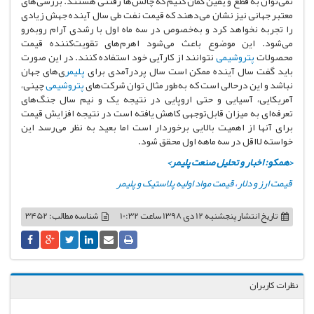
نمی‌توان به قطع و یقین گمان کنیم که چالش‌ها رفتنی هستند. بررسی‌های
معتبر جهانی نیز نشان می‌دهند که قیمت نفت طی سال آینده جهش زیادی
را تجربه نخواهد کرد و به‌خصوص در سه ماه اول با رشدی آرام روبه‌رو
می‌شود. این موضوع باعث می‌شود اهرم‌های تقویت‌کننده قیمت
محصولات
پتروشیمی
نتوانند از کارآیی خود استفاده کنند. در این صورت
باید گفت سال آینده ممکن است سال پردرآمدی برای
پلیمر
ی‌های جهان
نباشد و این درحالی است که به‌طور مثال توان شرکت‌های
پتروشیمی
چینی،
آمریکایی، آسیایی و حتی اروپایی در نتیجه یک و نیم سال جنگ‌های
تعرفه‌ای به میزان قابل‌توجهی کاهش یافته است در نتیجه افزایش قیمت
برای آنها از اهمیت بالایی برخوردار است اما بعید به نظر می‌رسد این
خواسته لااقل در سه ماهه اول محقق شود.
<همکو: اخبار و تحلیل صنعت پلیمر>
قیمت ارز و دلار
،
قیمت مواد اولیه پلاستیک و پلیمر
تاریخ انتشار
پنجشنبه 12 دی 1398 ساعت 10:32
شناسه مطالب: 3452
نظرات کاربران