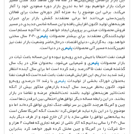
حرکت بازار خواهیم بود اما به تدریج بازار دوره صعودی خود را آغاز
می‌کند. برخی این موضوع را به منزله آغاز دوره‌ای سخت برای فعالان
پایین‌دستی می‌دانند اما برخی معتقدند کشش بازار برای جبران
هزینه‌های تولید اکنون افزایش یافته و این مساله شانس جدیدی در مسیر
فروش محصولات مبتنی بر پروپیلن ایجاد خواهد کرد. اما آنچه مسلم است
تولیدکنندگان معتقدند برای بیشتر محصولات
پلیمر
ی ۲۰۲۰ سال سختی
خواهد بود. به گزارش «دنیای‌اقتصاد» درحال‌حاضر وضعیت بازار نفت نیز
تعیین‌کننده مسیر آتی محصولات
پلیمر
ی در دنیا است.
قیمت نفت احتمالا با جهش جدی روبه‌رو نبوده و این مساله باعث ثبات در
بازار محصولات
پلیمر
ی و شیمیایی می‌شود. به‌عنوان مثال در یک سال
گذشته قیمت نفت ۳۵درصد رشد کرده است اما برای سال آینده انتظار
رشد شدید نداریم. این افزایش قیمت نفت باعث شده است که قیمت نفتا
به‌عنوان خوراک بخشی از تولیدات
پلیمر
ی با رشد ۱۷ درصدی روبه‌رو
شود. اکنون به‌نظر می‌رسد سال آینده بازارهای مذکور بیش از آنکه
تحت‌تاثیر هزینه‌های تولید باشند تحت‌الشعاع عرضه و تقاضا در بازار
بمانند. در این رابطه مساله دیگر توافق‌های احتمالی بین ابرقدرت‌ها است.
چین و آمریکا هرچند اکنون بر سر توقف جنگ تجاری توافق کرده‌اند اما دو
موضوع را در این باره نباید فراموش کرد؛ نخست آنکه آمریکا ممکن است
به بهانه‌هایی توافق را ملغی سازد یا از آن خارج شود و از طرف دیگر باید
سال ۲۰۲۰ را سالی بدانیم که آثار ناشی از تعرفه تجاری که فعالیت ۲ هزار و
۵۰۰ شرکت را در آمریکا و چین مختل کرده ظهور خواهد کرد بنابراین