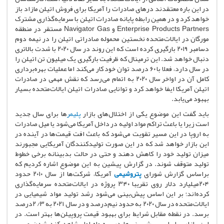
در این باره معتقدند درهای صادرات را آمریکا برای فروش اتیلن مازاد باز
خواهد کرد و در همین رابطه پایانه صادرات اتیلن با سرمایه‌گذاری مشترک
Enterprise Products Partners و Navigator Gas مستقر در منطقه
مورگان در ایالات‌متحده نخستین محموله صادراتی اتیلن را در نیمه دوم
دسامبر ۲۰۱۹ بارگیری کرده است که این روند در سال ۲۰۲۰ با شدت بالاتری
دنبال خواهد شد. این ترمینال که ظرفیت بارگیری یک میلیون تن اتیلن را
در سال دارد، فعلا با ۶۰ درصد توان خود کار می‌کند اما عملیات بهره‌برداری
کامل آن در اواخر سال ۲۰۲۰ به اتمام می‌رسد که نقش مهمی در صادرات
اتیلن آمریکا ایفا خواهد کرد و توانایی صادرات اتیلن ایالات‌متحده بسیار
بهبود می‌یابد.
باید گفت این موضوع یکی از اختلال‌های بازار
پلیمر
ها برای سال جدید
است زیرا یا باعث تراکم مواد اولیه در داخل آمریکا می‌شود یا میل صادرات
به اروپا در این مسیر تقویت می‌شود که باعث افت قیمت‌ها در آینده در
این بازار خواهد شد که در این صورت تولید‌کنندگان آمریکایی مجبورند
میزان تولید خود را کاهش دهند و حتی در حالت بدبینانه برخی خطوط
تولید متوقف شوند. در گزارش پیشین به این موضوع اشاره کردیم که
براساس گزارش شورای
پتروشیمی
آمریکا، شرکت‌ها از سال ۲۰۱۰ حدود
۲۰۴میلیارد دلار روی تقریبا ۳۴۰ پروژه در ایالات‌متحده سرمایه‌گذاری
کرده‌اند؛ بر این اساس پیش‌بینی می‌شود رشد تولید مواد شیمیایی در
ایالات‌متحده در سال ۲۰۲۰ به حدود نیم‌درصد و در سال ۲۰۲۱ به ۳/ ۲درصد
برسد. در نقطه مقابل شرایط برای بهبود قیمت پروپیلن‌ها بهتر است. در
این بازار براساس پیش‌بینی‌ها در سه ماه اول شاهد کند شدن مسیر