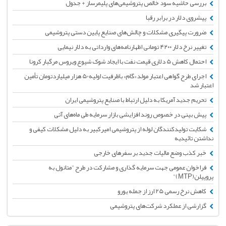
بررسی حاشیه سود خالص پتروشیمی‌های پلیمرساز + جدول
پیشروی دلار در برابر رقبا
ضرورت پیگیری مشکلات و چالش‌های صنایع پایین دستی پتروشیمی
تغییر نرخ دلار ۴۲۰۰ تومانی اظهارنامه‌های وارداتی به دلار نیمایی
احتمال کاهش 5 دلاری قیمت نفت با ایجاد شوک شیوع ویروس مرگبار کرونا
اجرای طرح گواهی اعتبار مولد «گام» باظرفیت اولیه50 هزار میلیاردتومان تأمین
اعتبار شد
تحریم جدید آمریکا به دلیل ارتباط با صنایع پتروشیمی ایران
پیش بینی در خصوص روند افزایشی بازار سرمایه طی ماه‌های آتی
شکایت تولیدکنندگان لوله از پتروشیمی امیرکبیر به دلیل مشکلات کیفی و
نداشتن تائیدیه
خبر کذب وضع مالیات جدید بر سفرهای خارجی
فراخوان عمومی جهت سرمایه گذاری و مشارکت در طرح "متانول به
پروپیلن(MTP)"
کاهش نرخ رسمی 25 ارز از جمله یورو
گزارشی از عملکرد شرکت‌های پتروشیمی