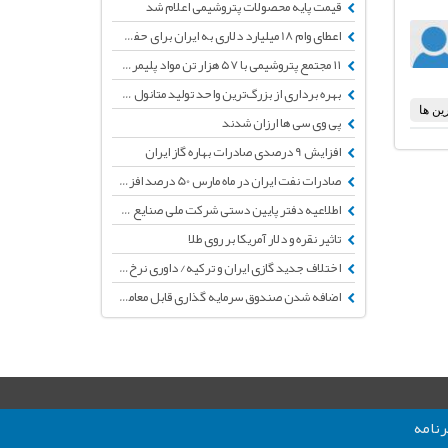
قیمت پایه محصولات پتروشیمی اعلام شد
اعطای وام 18 میلیارد دلاری به ایران برای حفظ برجام توسط ژاپن و فرانسه
۱۱ مجتمع پتروشیمی با ۵۷ هزار تن مواد پلیمری به بورس کالا می آیند
بهره برداری از بزرگ‌ترین واحد تولید متانول جهان تا پایان سال
پی وی سی ها ارزان شدند
افزایش 9 درصدی صادرات بهاره گاز ایران
صادرات نفت ایران در ماه مارس 50 درصد افزایش یافت
اطلاعیه دفتر پایین دستی شرکت ملی صنایع پتروشیمی در خصوص زمان اعلام قیمتها برای هفته آینده
تاثیر نقره و دلار آمریکا بر روی طلا
اختلاف جدید گازی ایران و ترکیه/ داوری نرخ جریمه را تعیین می‌کند
اضافه شدن صندوق سرمایه گذاری قابل معامله "فیروزه آسیا" در بورس تهران
نامه