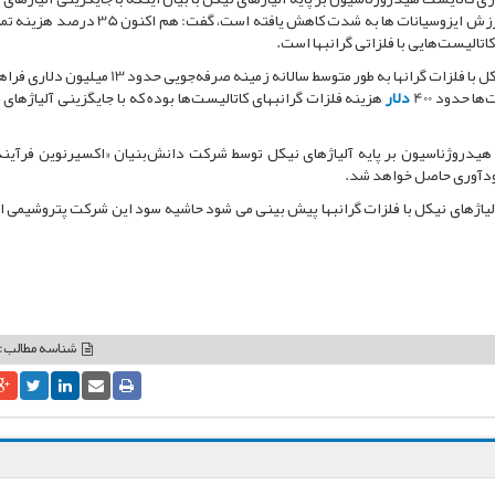
دو فلز گرانبهای «پلاتین» و «پالادیوم»، هزینه تولید در زنجیره ارزش ایزوسیانات ها به شدت کاهش یافته
تالیست‌هایی با فلزاتی گرانبها است.
کارون با اعلام اینکه با جایگزینی نیکل با فلزات گرانها به طور متوسط سالانه زمینه صرفه‌جو
ا حدود 400
دلار
هزینه فلزات گرانبهای کاتالیست‌ها بوده که با جایگزینی آلیاژهای 
 هیدروژناسیون بر پایه آلیاژهای نیکل توسط شرکت دانش‌بنیان «اکسیرنوین فرآیند
ودآوری حاصل خواهد شد.
 آلیاژهای نیکل با فلزات گرانبها پیش بینی می شود حاشیه سود این شرکت پتروشیمی 
شناسه مطالب: 3503