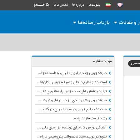
پیوندها
درباره ما
تماس با ما
جستجو
ر و مقالات
بازتاب رسانه‌ها
موارد مشابه
تخصصی
صرفه‌جویی چند میلیون دلاری به واسطه تجاری‌سازی دانش فنی کاتالیست های پتروشیمی
استفاده از منابع داخلی و صرفه جویی ارکان اقتصاد مقاومتی هستند
تولید پوشش هاي ضد خزه بر پايه فناوري نانو اكريلات، که منجر به صرفه جویی در مصرف سوخت میشود
صرفه‌جویی ۷۰ درصدی ارز در اورهال پتروشیمی شازند
هلدینگ خلیج فارس درصدد اجرای بزرگترین زنجیره ارزش در صنعت پتروشیمی کشور
رشد قیمت فلزات پایه
آمادگی بورس کالا برای توسعه ابزارهای مالی بر پایه فلزات و پتروشیمی
تنوع در تولید سبد محصولات پتروشیمی با راه اندازی 23 طرح در فاز1و2 عسلویه