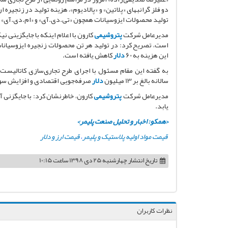
تولید محصولات ایزوسیانات همچون «تی.دی.آی» و «ام.دی.آی» کا
مدیرعامل شرکت
پتروشیمی
است، تصریح کرد: در تولید هر تن محصولات زنجیره ایزوسیانات‌ه
این هزینه به 60
دلار
کاهش یافته است.
به گفته این مقام مسئول با اجرای طرح تجاری‌سازی کاتالیست
سالانه بالغ بر 13 میلیون
دلار
صرفه‌جویی اقتصادی و افزایش س
مدیرعامل شرکت
پتروشیمی
کارون، خاطرنشان کرد: با جایگزنی
یابد.
<همکو: اخبار و تحلیل صنعت پلیمر>
قیمت مواد اولیه پلاستیک و پلیمر
،
قیمت ارز و دلار
تاریخ انتشار
چهارشنبه 25 دی 1398 ساعت 10:15
نظرات کاربران