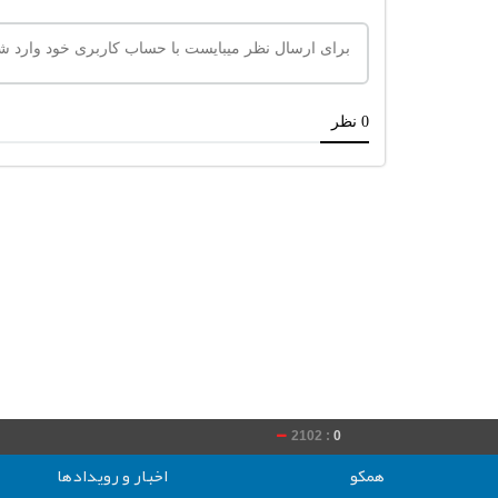
2102 :
0
020 :
0
همکو
اخبار و رویدادها