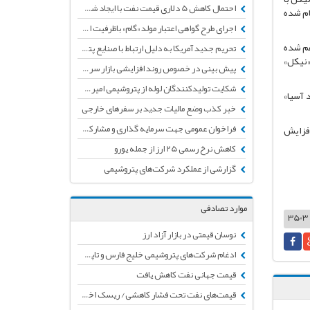
احتمال کاهش 5 دلاری قیمت نفت با ایجاد شوک شیوع ویروس مرگبار کرونا
 است، گفت: هم اکنون 35 درصد هزینه تمام شده
اجرای طرح گواهی اعتبار مولد «گام» باظرفیت اولیه50 هزار میلیاردتومان تأمین اعتبار شد
یی حدود 13 میلیون دلاری فراهم شده
تحریم جدید آمریکا به دلیل ارتباط با صنایع پتروشیمی ایران
«نیکل»
پیش بینی در خصوص روند افزایشی بازار سرمایه طی ماه‌های آتی
شکایت تولیدکنندگان لوله از پتروشیمی امیرکبیر به دلیل مشکلات کیفی و نداشتن تائیدیه
 آسیا»
خبر کذب وضع مالیات جدید بر سفرهای خارجی
فراخوان عمومی جهت سرمایه گذاری و مشارکت در طرح "متانول به پروپیلن(MTP)"
افزایش
کاهش نرخ رسمی 25 ارز از جمله یورو
گزارشی از عملکرد شرکت‌های پتروشیمی
موارد تصادفی
نوسان قیمتی در بازار آزاد ارز
ادغام شرکت‌های پتروشیمی خلیج فارس و تاپیکو
قیمت جهانی نفت کاهش یافت
قیمت‌های نفت تحت فشار کاهشی/ ریسک اختلال عرضه بر اثر مسائل ژئوپلیتیکی در خاورمیانه