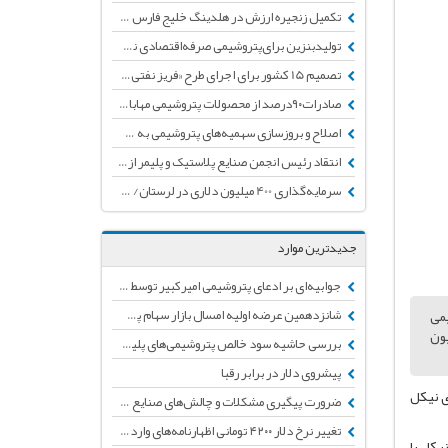
تکمیل زنجیره ارزش در هلدینگ خلیج فارس با ساخت طرح جدید پتروشیمی اندیمشک
تولیدبنزین برای‌پتروشیمی صرفه‌اقتصادی ندارد
تصمیم 15 کشور برای اجرای طرح «فریز‌ نفتی»/تقاضای نفت افزایش می یابد
صادرات‌۹۰‌درصد از محصولات پتروشیمی مهاباد/ اجرای طرح جمع‌آوری گازهای زائد با هدف تبدیل محصول پتروشیمی
اصلاح و بروزسازی سهمیه‌های پتروشیمی به صورت الکترونیک با اجرای کامل طرح افق
انتقاد رئیس انجمن صنایع پلاستیک و پلیمر از اجرای طرح افق توسط وزارت صنعت
سرمایه‌گذاری 400 میلیون دلاری در لرستان/ جلوگیری از خام‌فروشی وظیفه اصلی مسئولان استانی
جدیدترین موارد
جوابیه‌ای بر ادعای پتروشیمی امیرکبیر توسط انجمن تولید کنندگان لوله و اتصالات پلی‌اتیلن
یمی
شانزدهمین عرضه اولیه امسال بازار سهام پس از چند ماه توقف
ایگزینی به همت شرکت های دانش بنیان ایرانی سالانه حدود 13میلیون
بررسی حاشیه سود خالص پتروشیمی‌های پلیمرساز + جدول
پیشروی دلار در برابر رقبا
ی نیکل
ضرورت پیگیری مشکلات و چالش‌های صنایع پایین دستی پتروشیمی
تغییر نرخ دلار ۴۲۰۰ تومانی اظهارنامه‌های وارداتی به دلار نیمایی
یکل با