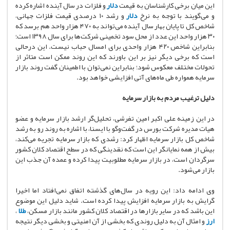
این میان برخی کارشناسان به قیمت
دلار
و فلزات در سال آینده اشاره کرده
و می‌گویند با توجه به نرخ
دلار
و رشد ۱۰ درصدی قیمت فلزات جهانی،
شاخص کل تا پایان بهار سال آینده می‌تواند به ۴۷۰ هزار واحد هم برسد که
۳۰ هزار واحد این عدد از محل سود تخمینی شرکت‌ها برای سال ۱۳۹۸ است؛
بنابراین شاخص ۴۲۰ هزار واحدی برای امسال حباب نیست. این درحالی
است که برخی دیگر نیز بر این باورند که این روند ممکن است متاثر از
تحولات مختلف معکوس شود؛ بنابراین نمی‌توان با اطمینان گفت روند بازار
سرمایه همواره طی ماه‌های آتی افزایشی خواهد بود.
دلیل ترغیب مردم به بازار سرمایه
در این زمینه علی اکبر امین تفرشی، تحلیل‌گر ارشد بازار سرمایه و عضو
هیات مدیره شرکت بورس در گفت‌وگو با ایسنا، با اشاره به روند رو به رشد
شاخص کل بازار سرمایه اظهار کرد: رشدی که بازار سرمایه تجریه می‌کند،
بیش از همه نمایانگر این است که نقدینگی که در سطح اقتصاد کلان کشور
سرگردان است، در بازار سرمایه مطلوبیت پیدا کرده و عمده آن جذب این
بازار می‌شود.
وی ادامه داد: این رویه در سال‌های گذشته اتفاق نمی‌افتاد اما اخیرا
گرایش به بازار سرمایه افزایش پیدا کرده است. شاید دلیل این موضوع
این باشد که در سایر بازارها در اقتصاد کلان کشور مانند بازار مسکن،
طلا
،
ارز
و امثال آن به دلیل روندی که بخشی از آن امنیتی و بخشی دیگر نتیجه