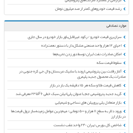
رشد قیمت خودروهای کمتر از صد میلیون تومان
موارد تصادفی
سرازیری قیمت خودرو / رکود غیر‌قابل‌باور بازار خودرو در سال جاری
احیای ۱۲ هزار واحد صنعتی مشکل‌دار با دستور نعمت‌زاده
امکان صادرات نفت ایران توسط دور زدن تحریم‌ها
سقوط قیمت سکه
آغاز رقابت بین پتروشیمی اروند با سابیک عربستان و ال جی کره جنوبی در
صادرات یک محصول جدید پلیمری
کاهش قیمت طلا و سکه هر ۱۵ دقیقه یک بار در بازار
گرید جدید پتروشیمی جم با عنوان پلی‌اتیلن سبک خطی 235F6 معرفی شد
بازار متعادل پلی پروپیلن های نساجی و شیمیایی
ورود دلار به سطح ۱۱ هزار و ۵۰۰ تومانی/ مهم‌ترین عوامل زمینه‌ساز نزول قیمت‌ها
در بازار ارز
شاخص کل بورس تهران 240 واحد عقب نشست