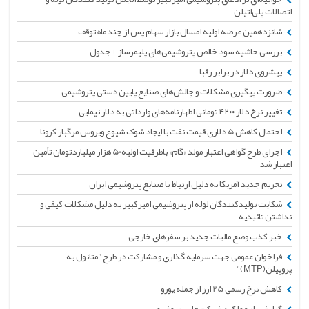
اتصالات پلی‌اتیلن
شانزدهمین عرضه اولیه امسال بازار سهام پس از چند ماه توقف
بررسی حاشیه سود خالص پتروشیمی‌های پلیمرساز + جدول
پیشروی دلار در برابر رقبا
ضرورت پیگیری مشکلات و چالش‌های صنایع پایین دستی پتروشیمی
تغییر نرخ دلار ۴۲۰۰ تومانی اظهارنامه‌های وارداتی به دلار نیمایی
احتمال کاهش 5 دلاری قیمت نفت با ایجاد شوک شیوع ویروس مرگبار کرونا
اجرای طرح گواهی اعتبار مولد «گام» باظرفیت اولیه50 هزار میلیاردتومان تأمین
اعتبار شد
تحریم جدید آمریکا به دلیل ارتباط با صنایع پتروشیمی ایران
شکایت تولیدکنندگان لوله از پتروشیمی امیرکبیر به دلیل مشکلات کیفی و
نداشتن تائیدیه
خبر کذب وضع مالیات جدید بر سفرهای خارجی
فراخوان عمومی جهت سرمایه گذاری و مشارکت در طرح "متانول به
پروپیلن(MTP)"
کاهش نرخ رسمی 25 ارز از جمله یورو
گزارشی از عملکرد شرکت‌های پتروشیمی