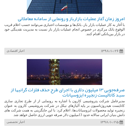
امروز زمان آغاز عملیات بازار‌باز و رونمایی از سامانه معاملاتی
با آغاز به کار عملیات بازار باز، بانک‌ها و مؤسسات اعتباری می‌توانند حسب اعلام قریب
الوقوع بانک مرکزی در خصوص انجام عملیات بازار باز نسبت به مدیریت نقدینگی خود
در بازار بین‌بانکی اقدام کنند.
1398/10/26
اخبار اقتصادی
صرفه‌جویی 13 میلیون دلاری با اجرای طرح حذف فلزات گرانبها از
سبد کاتالیست زنجیره ایزوسیانات
مدیرعامل شرکت پتروشیمی کارون با اشاره به رونمایی از از طرح تجاری سازی
کاتایست هیدروژناسیون بر پایه آلیاژهای نیکل در شرکت پتروشیمی کارون به عنوان
زنجیره تولید محصولات ایزوسیانات‌ها، اعلام کرد: با این جایگزینی به همت شرکت های
دانش بنیان ایرانی سالانه حدود 13میلیون دلار صرفه جویی ارزی حاصل خواهد شد.
1398/10/25
اخبار تخصصی