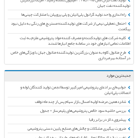
تولید نفت ایران سال 2015 به 3.9 میلیون بشکه رسید/ آمریکا بزرگترین
تولیدکننده نفت جهان
راه اندازی واحد تولید گرانول پلی‌اتیلن و پلی پروپیلن با مشارکت چینی‌ها
احتمال تعطیلی نیمی از شرکت های تولیدکننده مستربچ های رنگی به دلیل نبود
پیگمنت
کلیه شرکت های تولیدکننده و مصرف کننده مواد پتروشیمی ملزم به ثبت
اطلاعات تمامی انبارهای خود در سامانه جامع انبارها شدند
طرح متانول کاوه به عنوان بزرگترین تولیدکننده متانول جهان با ویژگی‌های خاص
در آستانه بهره‌برداری
جدیدترین موارد
جوابیه‌ای بر ادعای پتروشیمی امیرکبیر توسط انجمن تولید کنندگان لوله و
اتصالات پلی‌اتیلن
شانزدهمین عرضه اولیه امسال بازار سهام پس از چند ماه توقف
بررسی حاشیه سود خالص پتروشیمی‌های پلیمرساز + جدول
پیشروی دلار در برابر رقبا
ضرورت پیگیری مشکلات و چالش‌های صنایع پایین دستی پتروشیمی
تغییر نرخ دلار ۴۲۰۰ تومانی اظهارنامه‌های وارداتی به دلار نیمایی