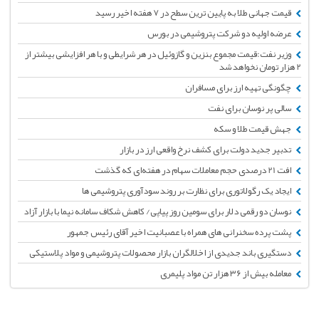
قیمت جهانی طلا به پایین ترین سطح در 7 هفته اخیر رسید
عرضه اولیه دو شرکت پتروشیمی در بورس
وزیر نفت:قیمت مجموع بنزین و گازوئیل در هر شرایطی و با هر افزایشی بیشتر از
2 هزار تومان نخواهد شد
چگونگی تهیه ارز برای مسافران
سالی پر نوسان برای نفت
جهش قیمت طلا و سکه
تدبیر جدید دولت برای کشف نرخ واقعی ارز در بازار
افت 21 درصدی حجم معاملات سهام در هفته‌ای که گذشت
ایجاد یک رگولاتوری برای نظارت بر روند سودآوری پتروشیمی ها
نوسان دو رقمی دلار برای سومین روز پیاپی/ کاهش شکاف سامانه نیما با بازار آزاد
پشت پرده سخنرانی های همراه با عصبانیت اخیر آقای رئیس جمهور
دستگیری باند جدیدی از اخلالگران بازار محصولات پتروشیمی و مواد پلاستیکی
معامله بیش از ۳۶ هزار تن مواد پلیمری