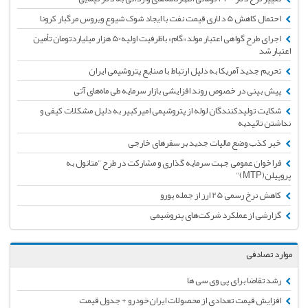
احتمال کاهش 5 دلاری قیمت نفت با ایجاد شوک شیوع ویروس مرگبار کرونا
اجرای طرح گواهی اعتبار مولد «گام» باظرفیت اولیه50 هزار میلیاردتومان تأمین
اعتبار شد
تحریم جدید آمریکا به دلیل ارتباط با صنایع پتروشیمی ایران
پیش بینی در خصوص روند افزایشی بازار سرمایه طی ماه‌های آتی
شکایت تولیدکنندگان لوله از پتروشیمی امیرکبیر به دلیل مشکلات کیفی و
نداشتن تائیدیه
خبر کذب وضع مالیات جدید بر سفرهای خارجی
فراخوان عمومی جهت سرمایه گذاری و مشارکت در طرح "متانول به
پروپیلن(MTP)"
کاهش نرخ رسمی 25 ارز از جمله یورو
گزارشی از عملکرد شرکت‌های پتروشیمی
موارد تصادفی
رشد تقاضا برای پی وی سی ها
افزایش قیمت تعدادی از محصولات ایران‌خودرو + جدول قیمت