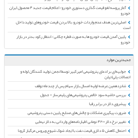
آغاز پروسه لغو قیمت گذاری دستوری خودرو/ اعلام قیمت جدید ۴ محصول ایران
خودرو
اصلی‌ترین هدف عدم واردات خودرو، بالا بردن قیمت‌ خودرو‌های تولید داخل
است
پایین آمدن قیمت خودرو ها به صورت قطره چکانی/ انتظار رکود بدتر در بازار
خودرو
جدیدترین موارد
جوابیه‌ای بر ادعای پتروشیمی امیرکبیر توسط انجمن تولید کنندگان لوله و
اتصالات پلی‌اتیلن
شانزدهمین عرضه اولیه امسال بازار سهام پس از چند ماه توقف
بررسی حاشیه سود خالص پتروشیمی‌های پلیمرساز + جدول
پیشروی دلار در برابر رقبا
ضرورت پیگیری مشکلات و چالش‌های صنایع پایین دستی پتروشیمی
تغییر نرخ دلار ۴۲۰۰ تومانی اظهارنامه‌های وارداتی به دلار نیمایی
احتمال کاهش 5 دلاری قیمت نفت با ایجاد شوک شیوع ویروس مرگبار کرونا