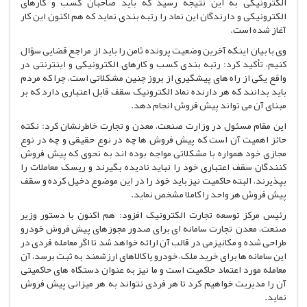
الکترونیکی به این نتیجه رسید که باید صاحبان کسب و کارهای
الکترونیکی و دارندگان این نماد را رتبه بندی نماید که هم اکنون این کار
آغاز شده است.
وی با بیان اینکه آخرین وضعیت پرونده ثامن را باید از مراجع قضایی سؤال
کنیم، تأکید کرد: رتبه بندی کسب و کارهای الکترونیکی و اینترنتی در
واقع یکی از راه های پیشگیری از بروز چنین مشکلاتی است، چرا که مردم
باید بدانند که هر دارنده نماد الکترونیک سقف قابل اعتباری دارد که بر
مبنای آن می تواند پیش فروش انجام دهد.
این مقام مسئول در وزارت صنعت، معدن و تجارت خاطرنشان کرد: نکته
حائز اهمیت آن است که پیش فروش ها چه در نوع حقیقی و چه در نوع
مجازی خود همواره با مشکلاتی مواجه بوده اند به نحوی که پیش فروش
کنندگان سقف اعتباری خود را نباید نادیده بگیرند و ریسک معاملات را
بپذیرند، البته حاکمیت نیز باید خود را در این موضوع دخیل کرده و سقف
پیش فروش هر واحد را کاملا مشخص نماید.
رئیس مرکز توسعه تجارت الکترونیک افزود: هم اکنون با دستور وزیر
صنعت، معدن تجارت سامانه ای برای صدور مجوزهای پیش فروش خودرو
طراحی شده و مکانیزمی در قالب آن ارائه خواهد شد تا اگر معامله فردی در
این سامانه ها برای خرید ملک، خودرو یا کالاهای ارزشمند به ثبت برسد، آن
معامله مورد اعتماد حاکمیت است و ما نیز به عنوان دستگاه های حاکمیتی
آن را مدیریت خواهیم کرد تا هر فردی نتواند به هر میزانی پیش فروش
نماید.