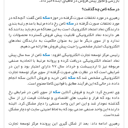
بازرسی و مجوز پیش فروش در ماههای آینده خبر داد.
در سکه ثامن چه گذشت؟
رهبری در مورد تخلفات صورت گرفته در حوزه
سکه
ثامن گفت: آنچه که در
مورد تخلفات صورت گرفته در
سکه
ثامن رخ داده مرتبط با عدم رتبه بندی
دارندگان نماد اعتماد الکترونیک است به این معنا که مردم باید بدانند که
هر دارنده نماد الکترونیکی قابلیت پیش فروش گسترده محصولات را
ندارد و از سوی دیگر ما نیز به عنوان حاکمیت به دارندگان نمادهای
الکترونیک اعتبار مشخصی را جهت پیش فروش ها ارائه می دهیم.
رئیس مرکز توسعه تجارت الکترونیکی افزود:
سکه
ثامن از سه سال پیش
نماد اعتماد الکترونیکی دریافت کرده و پروانه مرتبط با اتحادیه صنفی
مربوطه نیز تا اردیبهشت و خرداد سال ۹۷ دارای اعتبار بود و این در
شرایطی است که در نظارت های صورت گرفته از سوی مرکز توسعه تجارت
الکترونیکی مشخص شد که
سکه
ثامن خرید و فروش آنلاین سکه انجام
داده، در حالی که این فرآیند مطابق با قوانین کاملا ممنوع است.
وی تصریح کرد: خرید و فروش آنلاین
سکه
از سوی ثامن در شرایطی رخ
داده بود که فراز و نشیب های اقتصادی و نوسانات قیمت ارز از سال
گذشته نمودار شد و این امر این واحد صنفی را دچار مشکل کرد. البته
دارنده این واحد صنفی مدعی بود که به لحاظ امنیتی سایت او دچار مشکل
شده است.
رهبری ادامه داد: بعد از شکل گیری این پرونده مرکز توسعه تجارت