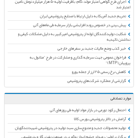
اجرای طرح گواهی اعتبار مولد «گام» باظرفیت اولیه50 هزار میلیاردتومان تأمین
اعتبار شد
تحریم جدید آمریکا به دلیل ارتباط با صنایع پتروشیمی ایران
پیش بینی در خصوص روند افزایشی بازار سرمایه طی ماه‌های آتی
شکایت تولیدکنندگان لوله از پتروشیمی امیرکبیر به دلیل مشکلات کیفی و
نداشتن تائیدیه
خبر کذب وضع مالیات جدید بر سفرهای خارجی
فراخوان عمومی جهت سرمایه گذاری و مشارکت در طرح "متانول به
پروپیلن(MTP)"
کاهش نرخ رسمی 25 ارز از جمله یورو
گزارشی از عملکرد شرکت‌های پتروشیمی
موارد تصادفی
احتمال رکود تورمی در بازار مواد اولیه طی روزهای آتی
آرامش در تالار پتروشیمی بورس کالا
تولید محصولات جدید و متنوع‌سازی سبد تولید در پتروشیمی شهیدتندگویان
برگزاری اولین رویداد چشم انداز نوآوری در صنعت نفت، گاز و پتروشیمی