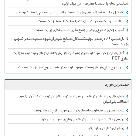
شناسایی تمام واحدها با مصرف 10 تن مواد اولیه
تشکیل جلسه هم اندیشی وزارت صمت و انجمن ملی صنایع پلاستیک و پلیمر
اعلام ممنوعیت صادرات ضایعات پلاستیک توسط وزارت صمت
آسیب جدی صنایع پلیمر از وضع مقررات سلیقه‌ای وزارت صمت
نارضایتی 86 درصدی تولیدکنندگان صنایع پلیمر از شیوه سهمیه بندی کنونی
وزارت صمت
آغاز بحران جدید مواد اولیه پتروشیمی‌/‌ افزایش‌۱۲‌هزارتومانی مواد اولیه تولید
بطری PET
سازوکاری برای فروش مستقیم مواد اولیه پتروشیمی روی میز وزارت صنعت
جدیدترین موارد
جوابیه‌ای بر ادعای پتروشیمی امیرکبیر توسط انجمن تولید کنندگان لوله و
اتصالات پلی‌اتیلن
شانزدهمین عرضه اولیه امسال بازار سهام پس از چند ماه توقف
بررسی حاشیه سود خالص پتروشیمی‌های پلیمرساز + جدول
پیشروی دلار در برابر رقبا