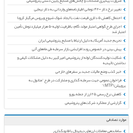
ضرورت پیگیری مشکلات و چالش‌های صنایع پایین دستی پتروشیمی
تغییر نرخ دلار ۴۲۰۰ تومانی اظهارنامه‌های وارداتی به دلار نیمایی
احتمال کاهش 5 دلاری قیمت نفت با ایجاد شوک شیوع ویروس مرگبار کرونا
اجرای طرح گواهی اعتبار مولد «گام» باظرفیت اولیه50 هزار میلیاردتومان تأمین
اعتبار شد
تحریم جدید آمریکا به دلیل ارتباط با صنایع پتروشیمی ایران
پیش بینی در خصوص روند افزایشی بازار سرمایه طی ماه‌های آتی
شکایت تولیدکنندگان لوله از پتروشیمی امیرکبیر به دلیل مشکلات کیفی و
نداشتن تائیدیه
خبر کذب وضع مالیات جدید بر سفرهای خارجی
فراخوان عمومی جهت سرمایه گذاری و مشارکت در طرح "متانول به
پروپیلن(MTP)"
کاهش نرخ رسمی 25 ارز از جمله یورو
گزارشی از عملکرد شرکت‌های پتروشیمی
موارد تصادفی
ساماندهی معاملات ارزهای دیجیتال با قانونگذاری