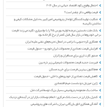
احتمال وقوع رکود اقتصاد جهانی در سال 2016
قیمت واقعی دلار چقدر است؟
شکایت تولیدکنندگان لوله از پتروشیمی امیرکبیر به دلیل مشکلات کیفی و
نداشتن تائیدیه
بانک ملت نخستین عرضه اولیه بورس 95 را با «واسپاری» کلید می زند/قیمت
برخی خودروها در بازار سال قبل کمتر از نرخ کارخانه بود
همکاری کره جنوبی با ترامپ در اعمال تحریم‌های نفتی علیه ایران
افزایش قیمت تعدادی از محصولات ایران‌خودرو + جدول قیمت
صدور کارت ارزی برای مسافران و زائران
فهرست جدید قیمت محصولات شیمیایی زیر ذره بین
هم‌اکنون بهترین فرصت برای خرید مسکن
کاهش قیمت تعدادی از خودرو های داخلی +جدول قیمت
ژاپن؛ میزبان دو نشست مهم اقتصادی
ساخت یک مجموعه پتروشیمی بسیار بزرگ توسط شرکت شل
کنترل بازار ارز در دست بانک مرکزی/ اتمام نوسانات بازار ارز در آینده‌ای نزدیک
آمادگی همکاری اتاق بازرگانی تهران با شرکت های پتروشیمی