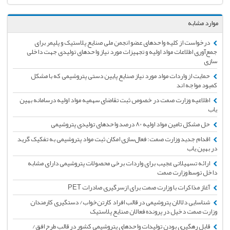
موارد مشابه
درخواست از کلیه واحدهای عضو انجمن ملی صنایع پلاستیک و پلیمر برای
جمع‌آوری اطلاعات مواد اولیه و تجهیزات مورد نیاز واحدهای تولیدی جهت داخلی
سازی
حمایت از واردات مواد مورد نیاز صنایع پایین دستی پتروشیمی که با مشکل
کمبود مواجه اند
اطلاعیه وزارت صمت در خصوص ثبت تقاضای سهمیه مواد اولیه درسامانه بهین
یاب
حل مشکل تامین مواد اولیه 80 درصد واحدهای تولیدی پتروشیمی
اقدام جدید وزارت صمت: فعال‌سازی امکان ثبت مواد پتروشیمی به تفکیک گرید
در بهین یاب
ارائه تسهیلاتی عجیب برای واردات برخی محصولات پتروشیمی دارای مشابه
داخل توسط وزارت صمت
آغاز مذاکرات با وزارت صمت برای ازسرگیری صادرات PET
شناسایی دلالان پتروشیمی در قالب افراد کارتن‌خواب/ دستگیری کارمندان
وزارت صمت دخیل در پرونده فعالان صنایع پلاستیک
قابل رهگیری بودن تولیدات واحدهای پتروشیمی کشور در قالب طرح افق/