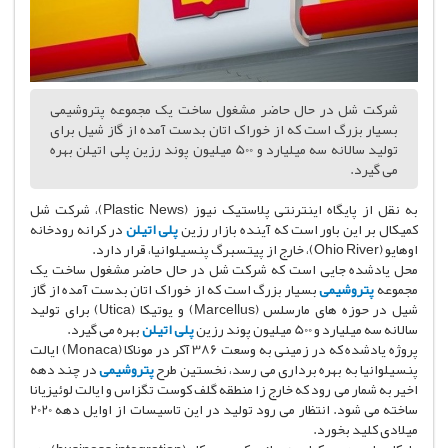
شرکت شل در حال حاضر مشغول ساخت یک مجموعه پتروشیمی
بسیار بزرگ است که از خوراک اتان بدست آمده از گاز شیل برای
تولید سالانه سه میلیارد و 500 میلیون پوند رزین پلی اتیلن بهره
می گیرد.
به نقل از پایگاه اینترنتی پلاستیک نیوز (Plastic News)، شرکت شل
کمیکال بر این باور است که آینده بازار رزین
پلی اتیلن
در کرانه رودخانه
اوهایو (Ohio River)، خارج از پیتسبرگ پنسیلوانیا، قرار دارد.
محل یادشده جایی است که شرکت شل در حال حاضر مشغول ساخت یک
مجموعه
پتروشیمی
بسیار بزرگ است که از خوراک اتان بدست آمده از گاز
شیل در حوزه های مارسلس (Marcellus) و یوتیکا (Utica) برای تولید
سالانه سه میلیارد و 500 میلیون پوند رزین
پلی اتیلن
بهره می گیرد.
پروژه یادشده که در زمینی به وسعت 386 آکر در موناکا (Monaca) ایالت
پنسیلوانیا به بهره برداری می رسد، نخستین طرح
پتروشیمی
در چند دهه
اخیر به شمار می رود که خارج زا منطقه گلف کوست تگزاس و ایالت لوئیزیانا
ساخته می شود. انتظار می رود تولید در این تاسیسات از اوایل دهه 2020
میلادی کلید بخورد.