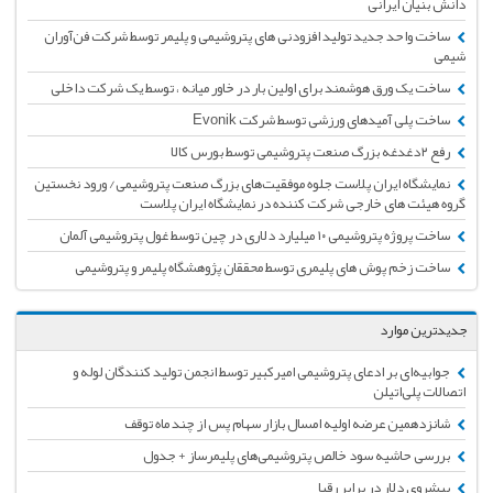
دانش بنیان ایرانی
ساخت واحد جدید تولید افزودنی های پتروشیمی و پلیمر توسط شرکت فن‌آوران
شیمی
ساخت یک ورق هوشمند برای اولین بار در خاور میانه ، توسط یک شرکت داخلی
ساخت پلی آمیدهای ورزشی توسط شرکت Evonik
رفع ۲دغدغه بزرگ صنعت پتروشیمی توسط بورس کالا
نمایشگاه ایران پلاست جلوه موفقیت‌های بزرگ صنعت پتروشیمی/ ورود نخستین
گروه هیئت های خارجی شرکت کننده در نمایشگاه ایران پلاست
ساخت پروژه پتروشیمی ۱۰ میلیارد دلاری در چین توسط غول پتروشیمی آلمان
ساخت زخم پوش های پلیمری توسط محققان پژوهشگاه پلیمر و پتروشیمی
جدیدترین موارد
جوابیه‌ای بر ادعای پتروشیمی امیرکبیر توسط انجمن تولید کنندگان لوله و
اتصالات پلی‌اتیلن
شانزدهمین عرضه اولیه امسال بازار سهام پس از چند ماه توقف
بررسی حاشیه سود خالص پتروشیمی‌های پلیمرساز + جدول
پیشروی دلار در برابر رقبا