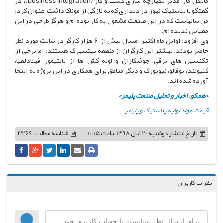
مایکل مار، مدیر یکپارچه سازی کسب و کار (business integration)، در
گفتگو با پلاستیک نیوز در دیداری که به تازگی از موناکا داشت، عنوان کرد:
من سالهاست که در این صنعت مشغول به کار بوده ام و هرگز طرحی در این
مقیاس ندیده ام.
وی افزود: اوایل ماه اکتبر امسال بیش از 6 هزار کارگر در سایت مورد نظر
حاضر بودند. بیشتر این کارگران از منطقه پیتسبرگ هستند. اما برخی از
تکنسین های برقی، جوشکاران و لوله کش ها از بالتیمور، فیلادلفیا،
کلیولند، بوفالو، نیویورک و دیگر مناطق برای همکاری در این پروژه به اینجا
آورده شده اند.
<همکو: اخبار و تحلیل صنعت پلیمر>
قیمت مواد اولیه پلاستیک و پلیمر
تاریخ انتشار
دوشنبه 20 آبان 1398 ساعت 10:15
شناسه مطالب: 3266
نظرات کاربران