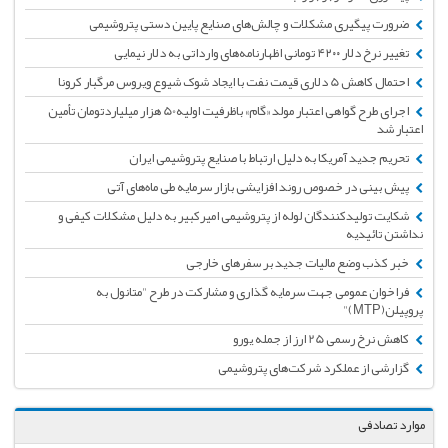
ضرورت پیگیری مشکلات و چالش‌های صنایع پایین دستی پتروشیمی
تغییر نرخ دلار ۴۲۰۰ تومانی اظهارنامه‌های وارداتی به دلار نیمایی
احتمال کاهش 5 دلاری قیمت نفت با ایجاد شوک شیوع ویروس مرگبار کرونا
اجرای طرح گواهی اعتبار مولد «گام» باظرفیت اولیه50 هزار میلیاردتومان تأمین
اعتبار شد
تحریم جدید آمریکا به دلیل ارتباط با صنایع پتروشیمی ایران
پیش بینی در خصوص روند افزایشی بازار سرمایه طی ماه‌های آتی
شکایت تولیدکنندگان لوله از پتروشیمی امیرکبیر به دلیل مشکلات کیفی و
نداشتن تائیدیه
خبر کذب وضع مالیات جدید بر سفرهای خارجی
فراخوان عمومی جهت سرمایه گذاری و مشارکت در طرح "متانول به
پروپیلن(MTP)"
کاهش نرخ رسمی 25 ارز از جمله یورو
گزارشی از عملکرد شرکت‌های پتروشیمی
موارد تصادفی