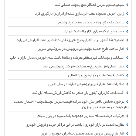
سهمیه‌بندی بنزین فعلاً از سوی دولت منتفی شد
ژاپن آخرین محموله نفت خریداری شده از ایران را بارگیری کرد
ساخت یک مگاپروژه جدید در صنعت پتروشیمی
خطر جدی ترکیه برای بازار پلاستیک ایران
تصمیم 15 کشور برای اجرای طرح «فریز‌ نفتی»/تقاضای نفت افزایش می یابد
آغاز ساخت طرح جدید تولید پلی پروپیلن در پتروشیمی تبریز
التهابات و نوسانات غیرمنطقی عرضه و تقاضا باعث بهم خوردن تعادل بازار داخلی
دلیل اصلی افزایش نرخ محصولات شرکت پتروشیمی جم
کاهش قیمت طلا در بازارهای بین المللی
صادرات ۱۸۵ هزار تنی پتروشیمی مهاباد در سال جاری
افت تقاضا کاربران آیفون باز، منجر به کاهش ارزش سهام اپل شد
برخورد مجلس با افزایش خودسرانه قیمت بنزین توسط دولت/ احتمال تجدید
نظر دولت در سهمیه‌بندی بنزین
جزئیات عرضه سهام سه زیر مجموعه بانک سپه در بازار سهام
نظارت شدید بر بازار خودرو / پلمپ برخی مراکز خرید و فروش خودرو
آغاز طرح پیش فروش مجدد محصولات ایران خودرو از امروز