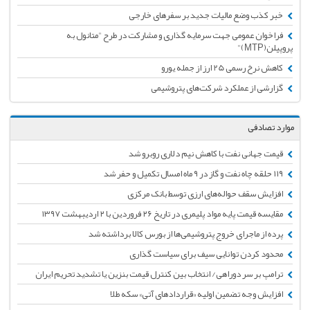
خبر کذب وضع مالیات جدید بر سفرهای خارجی
فراخوان عمومی جهت سرمایه گذاری و مشارکت در طرح "متانول به
پروپیلن(MTP)"
کاهش نرخ رسمی 25 ارز از جمله یورو
گزارشی از عملکرد شرکت‌های پتروشیمی
موارد تصادفی
قیمت جهانی نفت با کاهش نیم دلاری روبرو شد
۱۱۹ حلقه چاه نفت و گاز در ۹ ماه امسال تکمیل و حفر شد
افزایش سقف حواله‌های ارزی توسط بانک مرکزی
مقایسه قیمت پایه مواد پلیمری در تاریخ ۲۶ فروردین با ۲ اردیبهشت ۱۳۹۷
پرده از ماجرای خروج پتروشیمی‌ها از بورس کالا برداشته شد
محدود کردن توانایی سیف برای سیاست گذاری
ترامپ بر سر دوراهی/ انتخاب بین کنترل قیمت بنزین یا تشدید تحریم ایران
افزایش وجه تضمین اولیه «قراردادهای آتی» سکه طلا