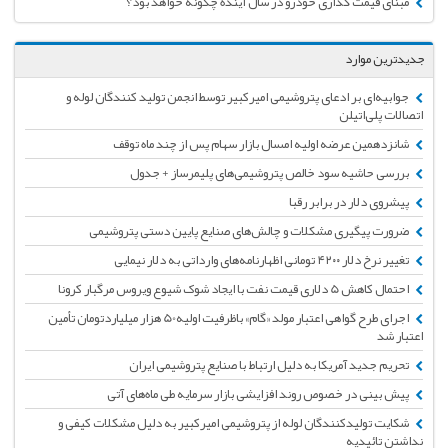
مبنای قیمت گذاری خودرو در سال آینده چگونه خواهد بود؟
جدیدترین موارد
جوابیه‌ای بر ادعای پتروشیمی امیرکبیر توسط انجمن تولید کنندگان لوله و
اتصالات پلی‌اتیلن
شانزدهمین عرضه اولیه امسال بازار سهام پس از چند ماه توقف
بررسی حاشیه سود خالص پتروشیمی‌های پلیمرساز + جدول
پیشروی دلار در برابر رقبا
ضرورت پیگیری مشکلات و چالش‌های صنایع پایین دستی پتروشیمی
تغییر نرخ دلار ۴۲۰۰ تومانی اظهارنامه‌های وارداتی به دلار نیمایی
احتمال کاهش 5 دلاری قیمت نفت با ایجاد شوک شیوع ویروس مرگبار کرونا
اجرای طرح گواهی اعتبار مولد «گام» باظرفیت اولیه50 هزار میلیاردتومان تأمین
اعتبار شد
تحریم جدید آمریکا به دلیل ارتباط با صنایع پتروشیمی ایران
پیش بینی در خصوص روند افزایشی بازار سرمایه طی ماه‌های آتی
شکایت تولیدکنندگان لوله از پتروشیمی امیرکبیر به دلیل مشکلات کیفی و
نداشتن تائیدیه