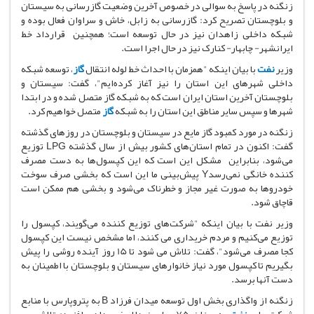
زنگنه در پاسخ به سوالی در خصوص آخرین وضعیت گازرسانی به سیستان
و بلوچستان تصریح کرد: گازرسانی به زابل، خاش و سراوان فعال بوده و
شبکه داخلی زاهدان نیز در حال توسعه است؛ همچنین قرارداد خط
ایرانشهر- چابهار- کنارک نیز در حال اجرا است.
وزیر
نفت
با بیان اینکه "همزمان با احداث خط لوله انتقال
گاز
،‌ توسعه شبکه
داخلی شهرهای این استان را نیز آغاز کرده‌ایم"، گفت: سیستان و
بلوچستان آخرین استان ایران است که به شبکه گاز متصل شده و در ابتدا
شهرها و سپس سایر مناطق این استان را به شبکه
گاز
متصل خواهیم کرد.
زنگنه در مورد کمبود گاز مایع در سیستان و بلوچستان در روزهای گذشته
گفت: اکنون در تمام استان‌های کشور بیش از سال گذشته LPG توزیع
می‌شود، بنابراین مشکل این است که این کپسول‌ها به دست مصرف
کننده خانگی نمی‌رسدY پیش‌بینی ما این است که بخشی صرف سوخت
خودروها به صورت غیر مجاز و خطرناک می‌شود و بخشی هم ممکن است
قاچاق شود.
وزیر نفت با بیان اینکه "شرکت‌های توزیع کننده می‌گویند، کپسول را
توزیع می‌کنیم و مردم خریداری می کنند، اما مشخص نیست این کپسول
کجا مصرف می‌شود"، گفت: تلاش می شود تا 15 روز آینده روشی را پیش
بگیریم تا کپسول مورد نیاز خانوارهای سیستان و بلوچستان با اطمینان به
دست آنها برسد.
زنگنه از واگذاری بخش اول توسعه میدان فرزاد B به پتروپارس با منابع
شرکت ملی
نفت
به میزان 75 میلیون دلار خبر داد و افزود: تلاش می