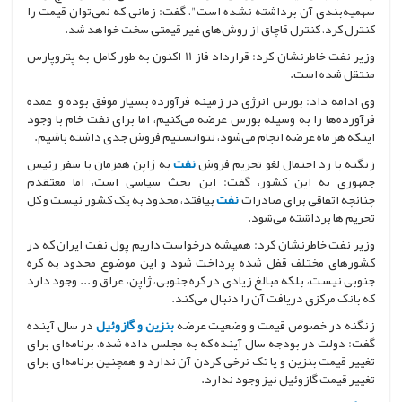
سهمیه‌بندی آن برداشته نشده است"، گفت: زمانی که نمی‌توان قیمت را
کنترل کرد،‌ کنترل قاچاق از روش‌های غیر قیمتی سخت خواهد شد.
وزیر نفت خاطرنشان کرد: قرارداد فاز 11 اکنون به طور کامل به پتروپارس
منتقل شده است.
وی ادامه داد: بورس انرژی در زمینه فرآورده بسیار موفق بوده و عمده
فرآورده‌ها را به وسیله بورس عرضه می‌کنیم، اما برای نفت خام با وجود
اینکه هر ماه عرضه انجام می‌شود، نتوانستیم فروش جدی داشته باشیم.
زنگنه با رد احتمال لغو تحریم فروش
نفت
به ژاپن همزمان با سفر رئیس
جمهوری به این کشور،‌ گفت: این بحث سیاسی است، اما معتقدم
چنانچه اتفاقی برای صادرات
نفت
بیافتد، محدود به یک کشور نیست و کل
تحریم ها برداشته می‌شود.
وزیر نفت خاطرنشان کرد: همیشه درخواست داریم پول نفت ایران که در
کشورهای مختلف قفل شده پرداخت شود و این موضوع محدود به کره
جنوبی نیست، بلکه مبالغ زیادی در کره جنوبی،‌ ژاپن،‌ عراق و ... وجود دارد
که بانک مرکزی دریافت آن را دنبال می‌کند.
زنگنه در خصوص قیمت و وضعیت عرضه
بنزین و گازوئیل
در سال آینده
گفت: دولت در بودجه سال آینده که به مجلس داده شده، ‌برنامه‌ای برای
تغییر قیمت بنزین و یا تک نرخی کردن آن ندارد و همچنین برنامه‌ای برای
تغییر قیمت گازوئیل نیز وجود ندارد.