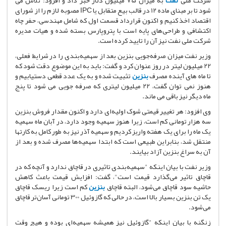
شود تا بر مبنای ماده 12 در قالب بیع متقابل یا IPC مصوبه لازم را از شورای
اقتصاد اخذ کنیم و اکنون قرارداد قسمت اول که شامل مهندسی،‌ حفر چاه
اکتشافی و طراحی‌های پایه است با پتروپارس بسته شده و هیات مدیره
شرکت ملی نفت نیز آن را تایید کرده است.
وزیر نفت میزان صرفه‌جویی بنزین بعد از سهمیه‌بندی را در شرایط فعلی،
22 میلیون لیتر در روز عنوان کرد و گفت: باید به این موضوع دقت شود که
تا ماه های آینده مصرف
بنزین
تثبیت شده و به یک عدد قطعی دستیابیم و
هنوز نمی توان گفت، 22 میلیون لیتری که صرفه جویی می شود تا پنج
ماه دیگر نیز باقی می ماند.
وی افزود: هر تغییر قیمتی شوک اولیه‌ای دارد و اکنون مقدار فروش بنزین
سه هزار تومانی کم است، زیرا هنوز سهمیه وجود دارد، در آبان ماه سهمیه
یک ماه را برای یک هفته واریز کردیم و سهمیه آذر نیز به طور کامل به کارتها
منتقل شد، بنابراین طبیعی است که ابتدا سهمیه‌ها مصرف شده و بعد از
آن به سراغ بنزین آزاد بیایند.
وزیر نفت با بیان اینکه "سهمیه‌بندی تاثیری در قاچاق ندارد و آنچه که در
قاچاق تاثیر می‌گذارد قیمت است"، گفت: افزایش قیمت باعث کاهش
حاشیه سود قاچاق می‌شود، البته قاچاق
بنزین
کم است زیرا ریسک قاچاق
یک تن بنزین بسیار بالا است، در حالی که گازوئیل 300 تومانی آسان‌تر قاچاق
می‌شود.
زنگنه با بیان اینکه "گازوئیل نیز همیشه سهمیه‌ای بوده و هیچ وقت