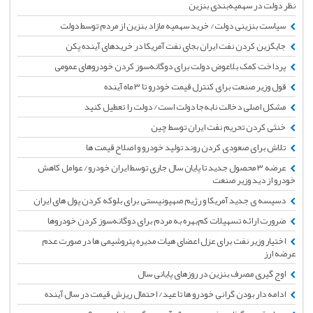
نظر دولت در سهمیه‌بندی بنزین
سیاست بنزینی دولت/ خرید سهمیه مازاد بنزین از مردم توسط دولت
جایگزین کردن نفت ایران بجای نفت آمریکا در خریدهای آینده پکن
پرداخت کمک بلاعوض دولت برای دوگانه‌سوز کردن خودروهای عمومی
قول وزیر صنعت برای کنترل قیمت خودرو تا ۳ ماه آینده
مشکل اصلی دخالت نابه‌جا دولت است/ دولت را تعطیل کنید
خنثی کردن تحریم نفت ایران توسط چین
تلاش برای صعودی کردن روند تولید خودرو و اصلاح قیمت ها
عرضه ۳ محصول جدید تا پایان سال جاری توسط ایران خودرو/ عوامل کاهش
خودرو از دید وزیر صنعت
دسیسه ی جدید آمریکا و رژیم صهیونیستی برای بلوکه کردن پول های ایران
ضرورت ارائه تسهیلات کم‌بهره به مردم برای دوگانه‌سوز کردن خودروها
اختیار وزیر نفت برای عزل اعضای هیات مدیره پتروشیمی ها در صورت عدم
عرضه ارز
اوج گیری مصرف بنزین در روزهای پایانی سال
ادامه دار بودن گرانی خودرو ها تا عید/ احتمال ریزش قیمت در سال آینده