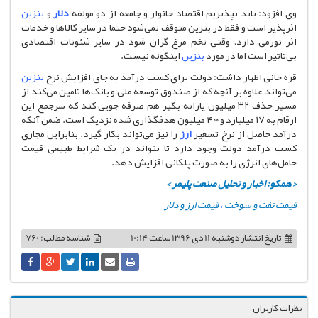
وی افزود: باید بپذیریم اقتصاد خانوار و جامعه از دو مولفه
دلار
و
بنزین
اثرپذیر است و فقط در بنزین متوقف نمی‌شود حتما در سایر کالا‌ها و خدمات
اثر تورمی دارد، وقتی تخم مرغ گران شود در سایر شئونات اقتصادی
بی‌تاثیر است اما در مورد
بنزین
اینگونه نیست.
قره خانی اظهار داشت: دولت برای کسب درآمد به جای افزایش نرخ
بنزین
می‌تواند علاوه بر آنچه که از صندوق توسعه ملی و بانک‌ها تامین می‌کند از
مسیر حذف ۳۲ میلیون یارانه بگیر هم صرفه جویی کند که سرجمع این
ارقام به ۱۷ میلیارد و ۴۰۰ میلیون هدفگذاری شده نزدیک است. ضمن آنکه
درآمد حاصل از نرخ تسعیر
ارز
را نیز می‌تواند بکار گیرد. بنابراین مجاری
کسب درآمد دولت وجود دارد تا بتواند در یک شرایط طبیعی قیمت
حامل‌های انرژی را به صورت پلکانی افزایش دهد.
< همکو: اخبار و تحلیل صنعت پلیمر‌ >
قیمت نفت و سوخت
،
قیمت ارز و دلار
تاریخ انتشار
دوشنبه 11 دی 1396 ساعت 10:14
شناسه مطالب: 760
نظرات کاربران