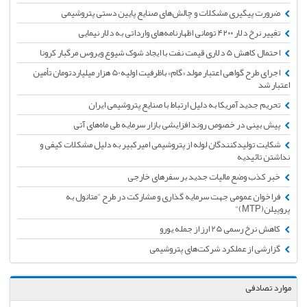
ضرورت پیگیری مشکلات و چالش‌های صنایع پایین دستی پتروشیمی
تغییر نرخ دلار ۴۲۰۰ تومانی اظهارنامه‌های وارداتی به دلار نیمایی
احتمال کاهش 5 دلاری قیمت نفت با ایجاد شوک شیوع ویروس مرگبار کرونا
اجرای طرح گواهی اعتبار مولد «گام» باظرفیت اولیه50 هزار میلیاردتومان تأمین
اعتبار شد
تحریم جدید آمریکا به دلیل ارتباط با صنایع پتروشیمی ایران
پیش بینی در خصوص روند افزایشی بازار سرمایه طی ماه‌های آتی
شکایت تولیدکنندگان لوله از پتروشیمی امیرکبیر به دلیل مشکلات کیفی و
نداشتن تائیدیه
خبر کذب وضع مالیات جدید بر سفرهای خارجی
فراخوان عمومی جهت سرمایه گذاری و مشارکت در طرح "متانول به
پروپیلن(MTP)"
کاهش نرخ رسمی 25 ارز از جمله یورو
گزارشی از عملکرد شرکت‌های پتروشیمی
موارد تصادفی