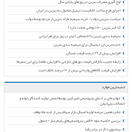
اوج گیری مصرف بنزین در روزهای پایانی سال
اجرای طرح ساخت کاتالیست تبدیل متانول به بنزین در ایران
سیاست بنزینی دولت/ خرید سهمیه مازاد بنزین از مردم توسط دولت
آیا خبر بنزین 1800 تومانی صحت دارد؟
سهمیه بندی بنزین با اختصاص ۱ لیتر در روز برای هر ایرانی
جدیدترین ارز دیجیتال برای سهمیه بندی بنزین
افزایش بیش از ۲۹ درصد قیمت مسکن
رابطه عجیب بالارفتن قیمت تورهای خارجی با افزایش تقاضا برای این سفرها
افزایش قیمت کالاهای وارداتی بیش از 17 درصد تخلف است
جدیدترین موارد
جوابیه‌ای بر ادعای پتروشیمی امیرکبیر توسط انجمن تولید کنندگان لوله و
اتصالات پلی‌اتیلن
شانزدهمین عرضه اولیه امسال بازار سهام پس از چند ماه توقف
بررسی حاشیه سود خالص پتروشیمی‌های پلیمرساز + جدول
پیشروی دلار در برابر رقبا