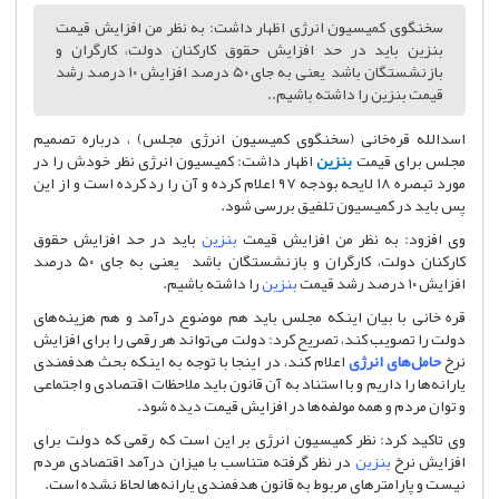
سخنگوی کمیسیون انرژی اظهار داشت: به نظر من افزایش قیمت
بنزین باید در حد افزایش حقوق کارکنان دولت، کارگران و
بازنشستگان باشد یعنی به جای ۵۰ درصد افزایش ۱۰ درصد رشد
قیمت بنزین را داشته باشیم..
اسدالله قره‌خانی (سخنگوی کمیسیون انرژی مجلس) ، درباره تصمیم
مجلس برای قیمت
بنزین
اظهار داشت: کمیسیون انرژی نظر خودش را در
مورد تبصره ۱۸ لایحه بودجه ۹۷ اعلام کرده و آن را رد کرده است و از این
پس باید در کمیسیون تلفیق بررسی شود.
وی افزود: به نظر من افزایش قیمت
بنزین
باید در حد افزایش حقوق
کارکنان دولت، کارگران و بازنشستگان باشد یعنی به جای ۵۰ درصد
افزایش ۱۰ درصد رشد قیمت
بنزین
را داشته باشیم.
قره خانی با بیان اینکه مجلس باید هم موضوع درآمد و هم هزینه‌های
دولت را تصویب کند، تصریح کرد: دولت می‌تواند هر رقمی را برای افزایش
نرخ
حامل‌های انرژی
اعلام کند، در اینجا با توجه به اینکه بحث هدفمندی
یارانه‌ها را داریم و با استناد به آن قانون باید ملاحظات اقتصادی و اجتماعی
و توان مردم و همه مولفه‌ها در افزایش قیمت دیده شود.
وی تاکید کرد: نظر کمیسیون انرژی بر این است که رقمی که دولت برای
افزایش نرخ
بنزین
در نظر گرفته متناسب با میزان درآمد اقتصادی مردم
نیست و پارامترهای مربوط به قانون هدفمندی یارانه‌ها لحاظ نشده است.