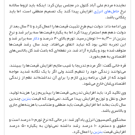
نماینده مردم علی آباد کتول در مجلس بیان کرد: اینکه باید لزوما سالانه
نرخ
حامل‌های انرژی
افزایش پیدا کند یک تصمیم منطقی است، اما باید
پلکانی باشد.
وی ادامه داد: دولت نهم طرح تثبیت قیمت‌ها را اعمال کرد و تا ۲ سال بعد از
دولت دهم هم استمرار پیدا کرد اما به یکباره قیمت‌ها سه برابر شد و نرخ
بنزین از ۳۰۰ به ۱۰۰۰ تومان رسید، تورم بالای ۴۰ درصد و
دلار
سه برابر شد و
این تجربه تلخی بود که نباید اتفاق می‌افتاد. چند سال رشد قیمت‌ها
متوقف شده بود و یکباره آزاد شد، در نقطه‌ای که باعث شد کل بالانس‌های
اقتصادی به هم بخورد.
قره خانی گفت: اگر مردم تدریجا با شیب ملایم افزایش قیمت‌ها را ببینند،
می‌توانند زندگی خود را تنظیم کنند ولی اگر با یک تکانه شدید مواجه
شوند که از قبل برنامه ریزی لازم را برای آن نداشته‌اند نظم از زندگی
اقتصادی‌شان خارج می‌شود.
وی تاکید کرد: باید افزایش تدریجی قیمت‌ها را بپذیریم زیرا هزینه تولید،
حمل و نقل و توزیع افزایش پیدا می‌کند، نمی‌شود که قیمت
بنزین
چندین
سال ثابت بماند اما افزایش قیمت باید منطقی و متناسب با هزینه‌های جاری
و بالاسری باشد.
سخنگوی کمیسیون انرژی یادآور شد: در حالی که نرخ تورم ۱۰ درصد است و
حقوق و دستمزد ۱۰ درصد رشد داشته نمی‌توان به یکباره ۵۰ درصد
افزایش قیمت
بنزین
را اعمال کرد.