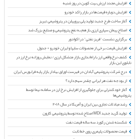
افزایش مجدد ارزش بیت کوین در روز شنبه
افزایش دوباره قیمت‌ها در بازار راکد خودرو
آغاز ساخت طرح جدید تولید پلی پروپیلن در پتروشیمی تبریز
اصلاح پیمان سپاری ارزی باز هم به نفع پتروشیمی‌ و صنایع بزرگ شد
برگزاری نشست "فریز نفتی" در اکوادور
افزایش قیمت برخی از محصولات سایپا و ایران خودرو + جدول
کشف نرخ واقعی ارز با راه‌اندازی بازار متشکل ارزی/ نمایش روزانه نرخ ارز در
تابلوی این بازار
درج شرکت پتروشیمی آبادان در فهرست اوراق بهادار بازار پایه فرابورس ایران
از بودجه نفت هر ایرانی چقدر سهم دارد؟
آغاز خودکنترلی برای جلوگیری از افزایش نرخ ارز در سامانه نیما توسط
پتروشیمی‌ها
رشد مبادلات تجاری بین ایران و آمریکا در سال ۲۰۱۸
تولید گرید جدید MDI اصلاح شده توسط پتروشیمی کارون
شکسته شدن رکورد سه ساله قیمت نفت
قیمت محصولات پلیمری روی خط ثابت