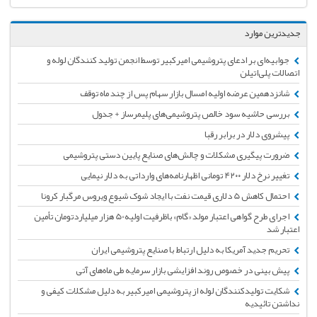
جدیدترین موارد
جوابیه‌ای بر ادعای پتروشیمی امیرکبیر توسط انجمن تولید کنندگان لوله و
اتصالات پلی‌اتیلن
شانزدهمین عرضه اولیه امسال بازار سهام پس از چند ماه توقف
بررسی حاشیه سود خالص پتروشیمی‌های پلیمرساز + جدول
پیشروی دلار در برابر رقبا
ضرورت پیگیری مشکلات و چالش‌های صنایع پایین دستی پتروشیمی
تغییر نرخ دلار ۴۲۰۰ تومانی اظهارنامه‌های وارداتی به دلار نیمایی
احتمال کاهش 5 دلاری قیمت نفت با ایجاد شوک شیوع ویروس مرگبار کرونا
اجرای طرح گواهی اعتبار مولد «گام» باظرفیت اولیه50 هزار میلیاردتومان تأمین
اعتبار شد
تحریم جدید آمریکا به دلیل ارتباط با صنایع پتروشیمی ایران
پیش بینی در خصوص روند افزایشی بازار سرمایه طی ماه‌های آتی
شکایت تولیدکنندگان لوله از پتروشیمی امیرکبیر به دلیل مشکلات کیفی و
نداشتن تائیدیه