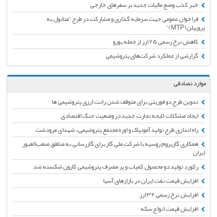
خبر کذب وضع مالیات جدید بر سفرهای خارجی
فراخوان عمومی جهت سرمایه گذاری و مشارکت در طرح "متانول به
پروپیلن(MTP)"
کاهش نرخ رسمی 25 ارز از جمله یورو
گزارشی از عملکرد شرکت‌های پتروشیمی
موارد تصادفی
تدوین طرح دو فوریتی برای متوقف شدن رانت ارزی پتروشیمی ها
ایجاد مشکلات لایحه تجارت جدید در وضعیت جنگ اقتصادی
راه اندازی طرح تولید آمونیاک و اوره مجتمع پتروشیمیء شهدای مرودشت
همکاری گازپروم روسیه با شرکت ملی گاز برای گازرسانی به مناطق صعب‌العبور
ایران
رکورد تولید دو محصول کمیاب و پر مصرف پتروشیمی کارون شکسته شد
افزایش قیمت نفت ایران در بازار‌های آسیا
افزایش نرخ رسمی ۳۲ ارز
افزایش قیمت انواع سکه