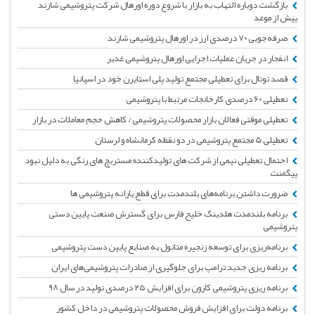
بازگشت دوباره التهاب به بازار با شروع دوره اورهال شرکت پتروشیمی شازند
پیش از موعد
صرفه‌جویی ۷۰ درصدی ارز در اورهال پتروشیمی شازند
انفجار در جریان عملیات اجرایی اورهال پتروشیمی غدیر
قصد توتال برای تعطیلی مجتمع تولید پلی استایرن خود در اسپانیا
تعطیلی ۶۰ درصدی کارخانجات مرتبط با پتروشیمی
تعطیلی موقتی فعالان بازار محصولات پتروشیمی/ کاهش حجم معاملات در بازار
تعطیلی 5 مجتمع پتروشیمی در دو نقطه کرمانشاه و لرستان
احتمال تعطیلی نیمی از شرکت های تولیدکننده مستربچ های رنگی به دلیل نبود
پیگمنت
ضرورت داشتن برنامه‌های بلندمدت برای قطع یارانه پتروشیمی ها
برنامه بلندمدت هلدینگ خلیج فارس برای گسترش صنعت پایین دستی
پتروشیمی
برنامه‌ریزی برای توسعه زنجیره متانول به صنایع پایین دست پتروشیمی
برنامه ریزی جدید ترامپ برای جلوگیری از صادرات پتروشیمی‌های ایران
برنامه ریزی پتروشیمی کارون برای افزایش ۲۵ درصدی تولید در سال ۹۸
برنامه دولت برای افزایش فروش محصولات پتروشیمی در داخل کشور