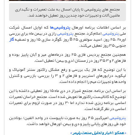
مجتمع های پتروشیمی تا پایان امسال به علت تعمیرات و نگهداری
ماشین‌آلات و تجهیزات خود چندین روز تعطیل خواهند شد.
بر اساس اطلاعات برنامه اورهال
پتروشیمی‌ها
که اوایل امسال شرکت
ملی
پتروشیمی
اعلام کرد، مجتمع
پتروشیمی
رازی در بهمن ماه برای بررسی
اوره2 ،25 روز، اسید سولفری B 25 روز ،گوگرد سازی 15 روز و تصفیه
گاز
جنوبی 35 روز تعطیل می‌کند.
همچنین مجتمع پردیس فازی 25 روز درماه‌های مهر و آبان پاییز بوده و
فازهای 2 و 3 35 روز در زمستان (دی و بهمن) تعطیل است.
با این توضیح که فاز یک بررسی و رفع مشکل راکتور سنتر آمونیاک و
لیکوید درایورهای استریبر و فازهای 2 و 3 را بررسی، بازرسی و کنترل
واحدها و تجهیزات مهم را انجام داده است.
بر اساس این برنامه، مجتمع شیراز در دی ماه 15 روز تعطیلی داشته با این
توضیح که کاتالیست راکتورها تعویض شده است. مجتمع خراسان تعمیرات
اساسی برنامه ریزی شده ندارد اما 30 روز در صورت لزوم برای تعمیرات
اساسی در نظر گرفته است.
پتروشیمی
امیرکبیر 45 روز به صورت ناپیوست در واحد الفین/ بوتادین
خود طی روزهای پایانی پاییز و دی و بهمن، اورهال خواهد داشت.
<
همکو : اخبار و تحلیل صنعت پلیمر
>